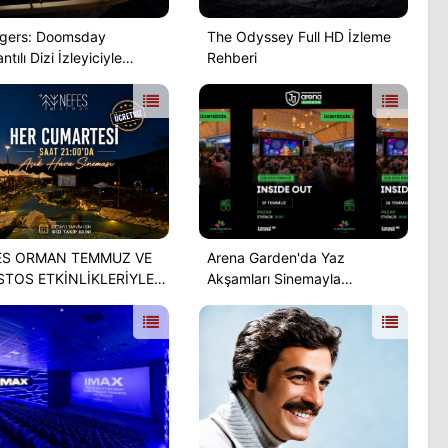
gers: Doomsday
The Odyssey Full HD İzleme
ntılı Dizi İzleyiciyle
Rehberi
şuyor
ES ORMAN TEMMUZ VE
Arena Garden'da Yaz
TOS ETKİNLİKLERİYLE
Akşamları Sinemayla
 YAZINDA DOĞA, SANAT
Renklenecek
RİYOR