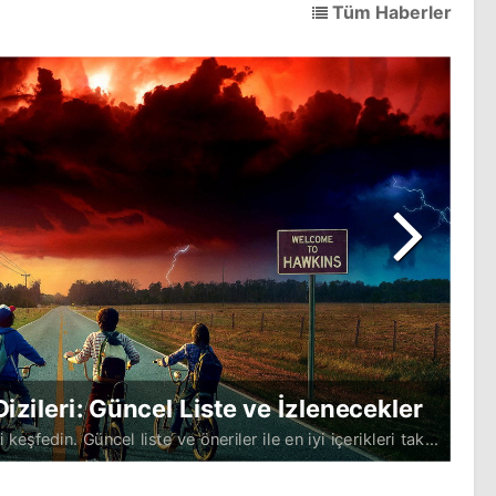
Tüm Haberler
ğlantılı Dizi İzleyiciyle Buluşuyor
Loki dizisi, global top 10 akış listesinde yeniden ortaya
The 
etkiliyor. Bu durum, Avengers: Doomsday bağlantılı dizinin
t
eyici interestini yeniden kazanan dizi, Marvel hayranlarını