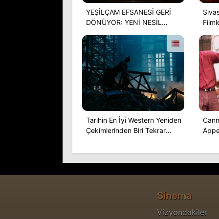
YEŞİLÇAM EFSANESİ GERİ
Sivas
DÖNÜYOR: YENİ NESİL
Filml
“HASİP İLE NASİP” GELİYOR!
Verile
Tarihin En İyi Western Yeniden
Cann
Çekimlerinden Biri Tekrar
Appea
İzlenebilir Hale Geldi ve
Ücretsiz
Sinema
Vizyondakiler