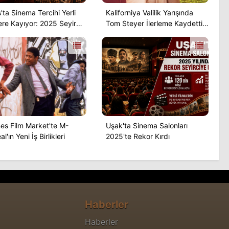
'ta Sinema Tercihi Yerli
Kaliforniya Valilik Yarışında
ere Kayıyor: 2025 Seyirci
Tom Steyer İlerleme Kaydetti,
ri
Fakat Yetmeyebilir
es Film Market'te M-
Uşak'ta Sinema Salonları
l'ın Yeni İş Birlikleri
2025'te Rekor Kırdı
Haberler
Haberler