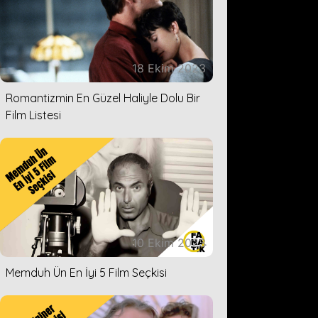
18 Ekim 2023
Romantizmin En Güzel Haliyle Dolu Bir
Film Listesi
10 Ekim 2023
The Odyssey Full HD İzleme Re
Memduh Ün En İyi 5 Film Seçkisi
Odyssey filmi full hd kalitede Türkçe dublaj ve altyazılı olarak na
ek parça izleme seçenekleri nelerdir? İşte tüm detaylar. The Ody
severlerin keyifle izleyeceği bir film olarak karşımız