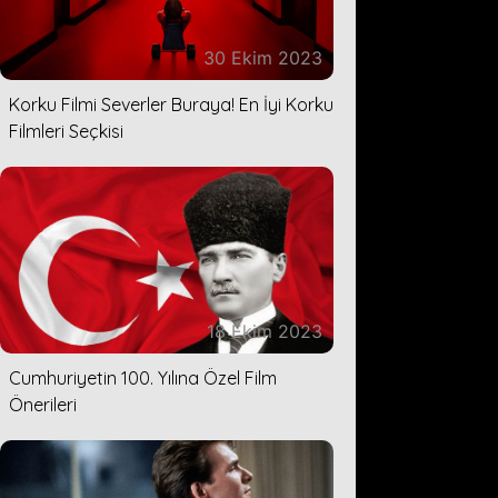
30 Ekim 2023
Korku Filmi Severler Buraya! En İyi Korku
Filmleri Seçkisi
18 Ekim 2023
Cumhuriyetin 100. Yılına Özel Film
Önerileri