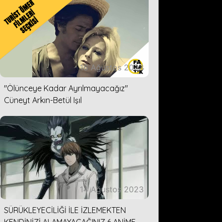
16 Ağustos 2023
''Ölünceye Kadar Ayrılmayacağız''
Cüneyt Arkın-Betül Işıl
14 Ağustos 2023
SÜRÜKLEYECİLİĞİ İLE İZLEMEKTEN