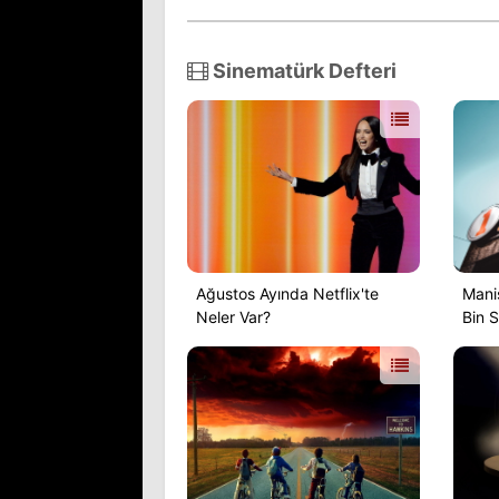
dan satın alındı.
Sinematürk Defteri
Ağustos Ayında Netflix'te
Mani
Neler Var?
Bin S