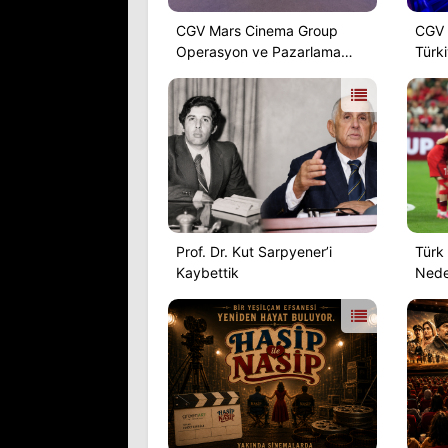
CGV Mars Cinema Group
CGV 
Operasyon ve Pazarlama
Türk
Direktörü Burak Terzi’den
Dene
Ankara’ya Dev Yatırım
Açıklaması
Prof. Dr. Kut Sarpyener’i
Türk 
Kaybettik
Nede