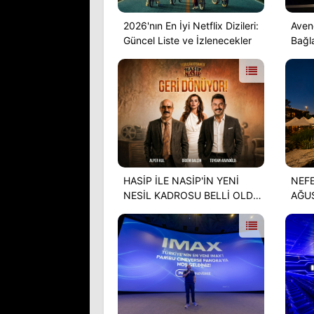
2026'nın En İyi Netflix Dizileri:
Aven
Güncel Liste ve İzlenecekler
Bağla
Bulu
HASİP İLE NASİP'İN YENİ
NEF
NESİL KADROSU BELLİ OLDU
AĞUS
ALPER KUL VE TOYGAN
2026
AVANOĞLU’NDAN YEŞİLÇAM
VE EĞLENCEYİ BİR ARAYA
KLASİĞİNE YENİ YORUM
GETİ