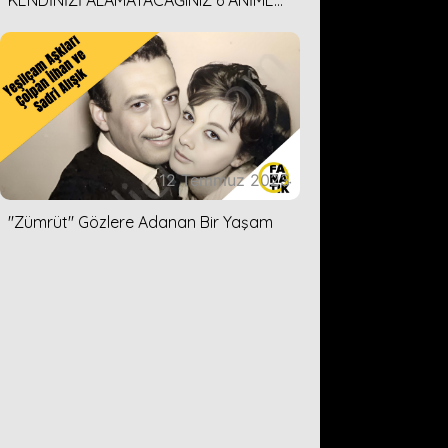
KENDİNİZİ ALAMAYACAĞINIZ 6 ANİME
DİZİ ÖNERİMİZ
12 Temmuz 2023
''Zümrüt'' Gözlere Adanan Bir Yaşam