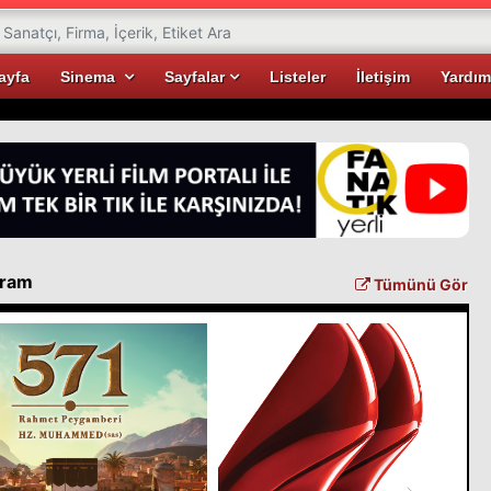
ayfa
Sinema
Sayfalar
Listeler
İletişim
Yardım
gram
Tümünü Gör