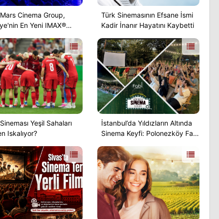
Mars Cinema Group,
Türk Sinemasının Efsane İsmi
iye'nin En Yeni IMAX®
Kadir İnanır Hayatını Kaybetti
yimini Ankara'ya Taşıyor
Sineması Yeşil Sahaları
İstanbul’da Yıldızların Altında
n Iskalıyor?
Sinema Keyfi: Polonezköy Fabl
Cafe Açık Hava Günleri
Başlıyor!