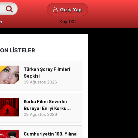
Giriş Yap
Kayıt Ol
m
ON LİSTELER
Türkan Şoray Filmleri
Seçkisi
09 Ağustos 2026
Korku Filmi Severler
Buraya! En İyi Korku
09 Ağustos 2026
Filmleri Seçkisi
Cumhuriyetin 100. Yılına