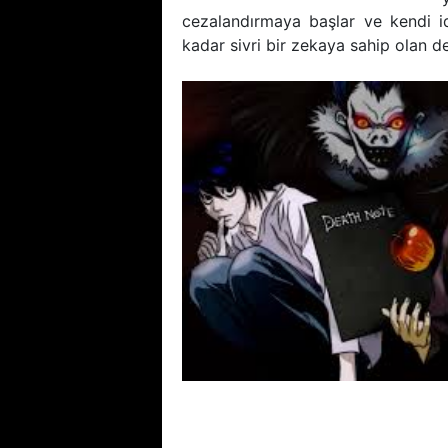
cezalandırmaya başlar ve kendi id
kadar sivri bir zekaya sahip olan d