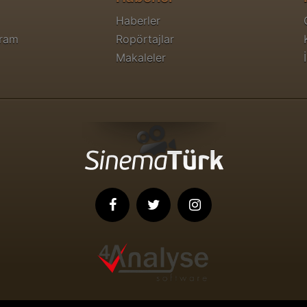
Haberler
gram
Ropörtajlar
Makaleler