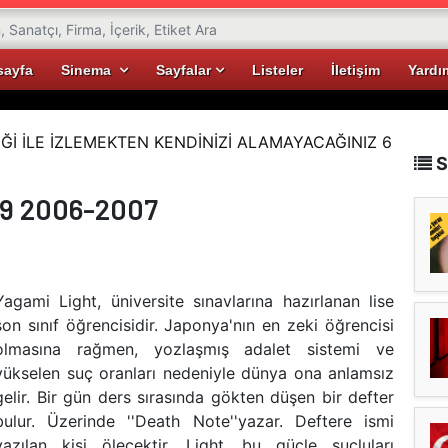
sayfa
Sinema
Sayfalar
Listeler
İletişim
Yardı
Ğİ İLE İZLEMEKTEN KENDİNİZİ ALAMAYACAĞINIZ 6
S
.9 2006-2007
Yagami Light, üniversite sınavlarına hazırlanan lise
son sınıf öğrencisidir. Japonya'nın en zeki öğrencisi
olmasına rağmen, yozlaşmış adalet sistemi ve
yükselen suç oranları nedeniyle dünya ona anlamsız
gelir. Bir gün ders sırasında gökten düşen bir defter
bulur. Üzerinde ''Death Note''yazar. Deftere ismi
yazılan kişi ölecektir. Light, bu güçle suçluları