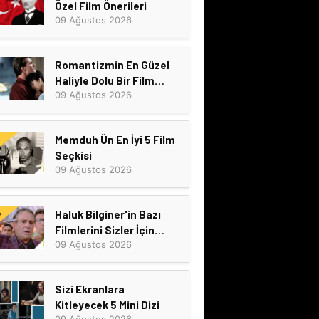
Özel Film Önerileri
09 Ağustos 2026
Romantizmin En Güzel
Haliyle Dolu Bir Film
09 Ağustos 2026
Listesi
Memduh Ün En İyi 5 Film
Seçkisi
09 Ağustos 2026
Haluk Bilginer'in Bazı
Filmlerini Sizler İçin
09 Ağustos 2026
Derledik
Sizi Ekranlara
Kitleyecek 5 Mini Dizi