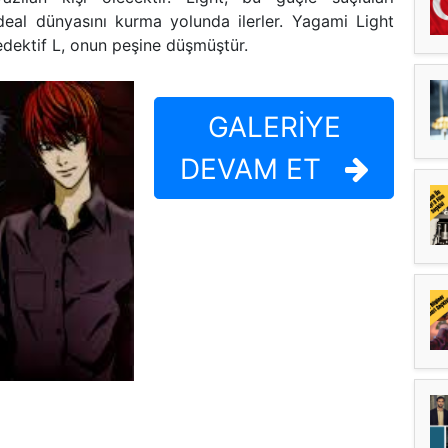
eal dünyasını kurma yolunda ilerler. Yagami Light
edektif L, onun peşine düşmüştür.
GALERİYE
DEVAM ET