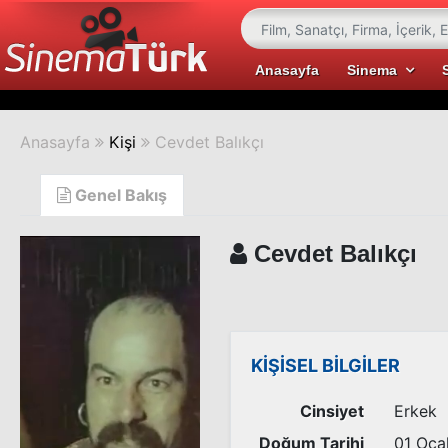
Anasayfa
Sinema
Anasayfa
Kişi
Cevdet Balıkçı
Genel Bakış
Cevdet Balıkçı
KİŞİSEL BİLGİLER
Cinsiyet
Erkek
Doğum Tarihi
01 Oca