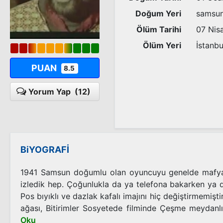
Doğum Yeri
samsu
Ölüm Tarihi
07 Nis
Ölüm Yeri
İstanbu
PUAN
8.5
Yorum Yap
(12)
BiYOGRAFİ
1941 Samsun doğumlu olan oyuncuyu genelde mafya
izledik hep. Çoğunlukla da ya telefona bakarken ya
Pos bıyıklı ve dazlak kafalı imajını hiç değiştirmemişti
ağası, Bitirimler Sosyetede filminde Çeşme meydanlı 
Oku