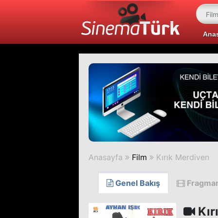
Ana
Anasayfa
Film
Kırık Merdiven
Genel Bakış
Fragma
Kır