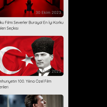
30 Ekim 2023
ku Filmi Severler Buraya! En İyi Korku
leri Seçkisi
18 Ekim 2023
huriyetin 100. Yılına Özel Film
rileri