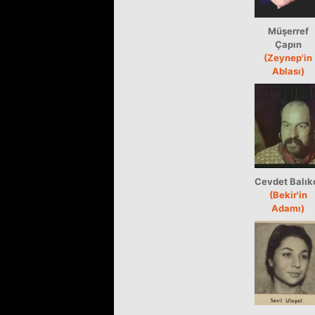
Müşerref
Çapın
(Zeynep'in
Ablası)
Cevdet Balık
(Bekir'in
Adamı)