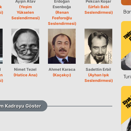
Ayşin Atav
Erdoğan
Pekcan Koşar
ık
(Yeşim
Esenboğa
(Urfalı Babi
Ban
i)
Yükselen
(Renan
Seslendirmesi)
Seslendirmesi)
Fosforoğlu
Seslendirmesi)
l
Nimet Tezel
Ahmet Karaca
Sadettin Erbil
an
(Hatice Ana)
(Kaçakçı)
(Ayhan Işık
Tur
i)
Seslendirmesi)
m Kadroyu Göster