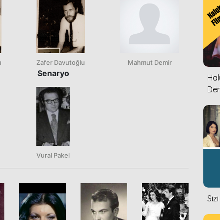
u
Zafer Davutoğlu
Mahmut Demir
Senaryo
Halu
Der
Vural Pakel
Siz