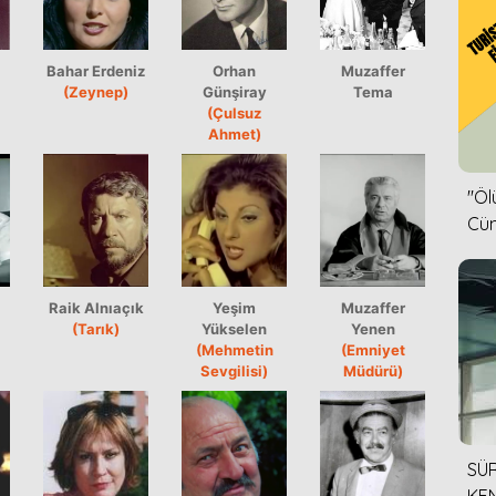
Bahar Erdeniz
Orhan
Muzaffer
(Zeynep)
Günşiray
Tema
(Çulsuz
Ahmet)
''Ö
Cün
Raik Alnıaçık
Yeşim
Muzaffer
(Tarık)
Yükselen
Yenen
(Mehmetin
(Emniyet
Sevgilisi)
Müdürü)
SÜR