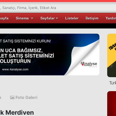
sayfa
Sinema
Sayfalar
Listeler
İletişim
Yardı
Tür
n
Foto Galeri
ık Merdiven