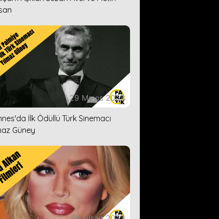
san
29 Mayıs 2023
nes'da İlk Ödüllü Türk Sinemacı
maz Güney
18 Nisan 2023