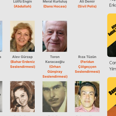
Lütfü Engin
Meral Kurtuluş
Ali Demir
Erk
(Abdullah)
(Dans Hocası)
(Sivil Polis)
a
Alev Gürzap
Toron
Rıza Tüzün
(Bahar Erdeniz
Karacaoğlu
(Feridun
Can
Seslendirmesi)
(Orhan
Çölgeççen
Yıl
Günşiray
Seslendirmesi)
Seslendirmesi)