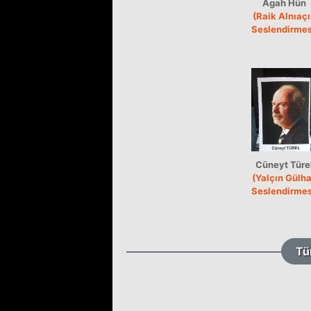
Agah Hün
(Raik Alnıaç
Seslendirmes
Cüneyt Türe
(Yalçın Gülh
Seslendirmes
Tü