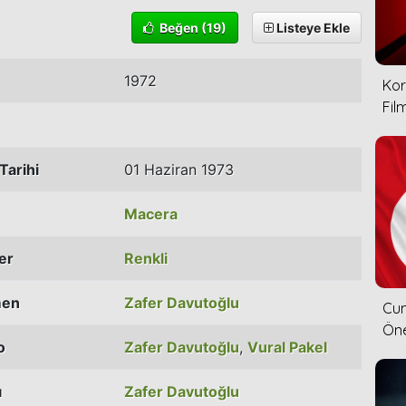
Beğen
(19)
Listeye Ekle
1972
Kor
Film
Tarihi
01 Haziran 1973
Macera
ler
Renkli
men
Zafer Davutoğlu
Cum
Öne
o
Zafer Davutoğlu
,
Vural Pakel
ı
Zafer Davutoğlu