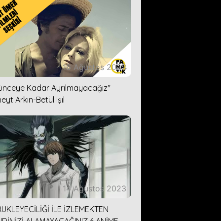
16 Ağustos 2023
lünceye Kadar Ayrılmayacağız''
eyt Arkın-Betül Işıl
14 Ağustos 2023
ÜKLEYECİLİĞİ İLE İZLEMEKTEN