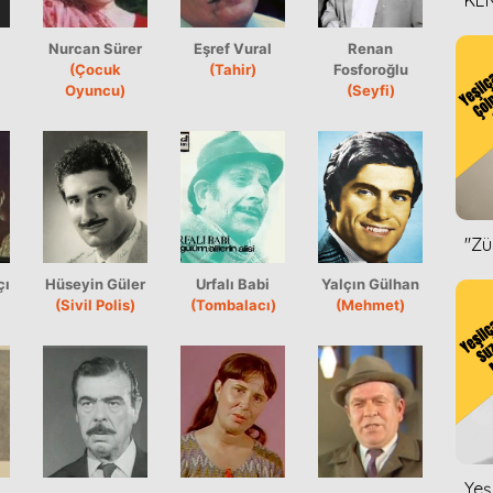
KEN
DİZ
Nurcan Sürer
Eşref Vural
Renan
(Çocuk
(Tahir)
Fosforoğlu
Oyuncu)
(Seyfi)
''Z
çı
Hüseyin Güler
Urfalı Babi
Yalçın Gülhan
(Sivil Polis)
(Tombalacı)
(Mehmet)
Yeş