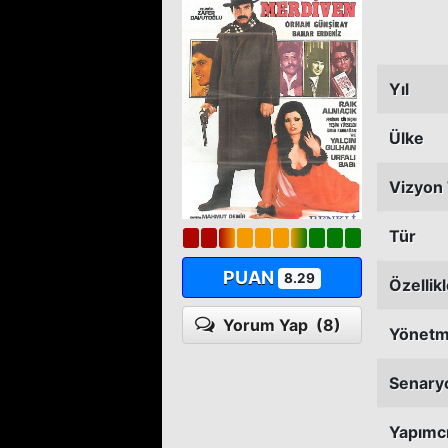
Yıl
Ülke
Vizyon 
Tür
PUAN
8.29
Özellik
Yorum Yap
(8)
Yönet
Senary
Yapımc