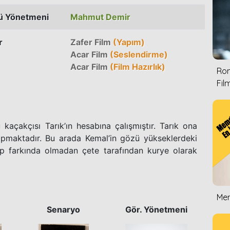
ü Yönetmeni
Mahmut Demir
r
Zafer Film
(Yapım)
Acar Film
(Seslendirme)
Acar Film
(Film Hazırlık)
Rom
Film
kaçakçısı Tarık’ın hesabına çalışmıştır. Tarık ona
apmaktadır. Bu arada Kemal’in gözü yükseklerdeki
ep farkında olmadan çete tarafından kurye olarak
Mem
Senaryo
Gör. Yönetmeni