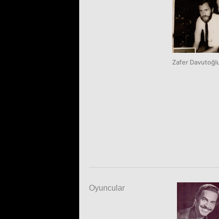
Zafer Davutoğl
Oyuncular