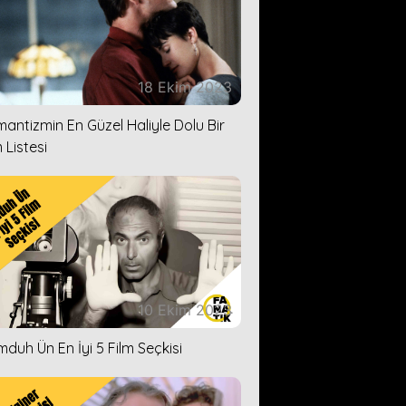
18 Ekim 2023
antizmin En Güzel Haliyle Dolu Bir
 Listesi
10 Ekim 2023
duh Ün En İyi 5 Film Seçkisi