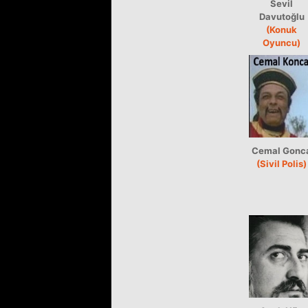
Sevil
Davutoğlu
(Konuk
Oyuncu)
Cemal Gonc
(Sivil Polis)