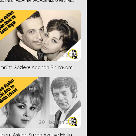
DİNİZİ ALAMAYACAĞINIZ 6 ANİME
İ ÖNERİMİZ
12 Temmuz 2023
ümrüt'' Gözlere Adanan Bir Yaşam
20 Haziran 2023
ilçam Aşkları Suzan Avcı ve Metin