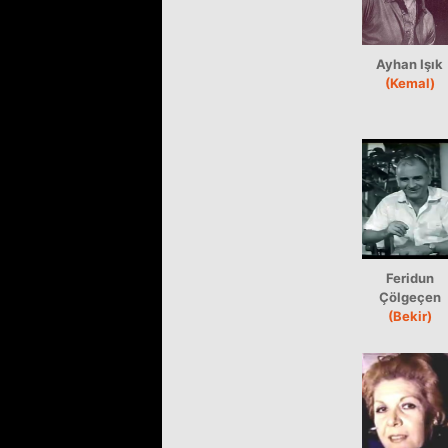
Ayhan Işık
(Kemal)
Feridun
Çölgeçen
(Bekir)