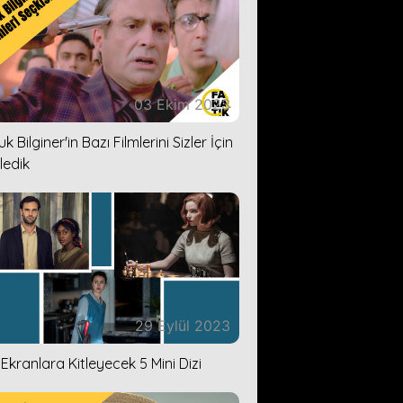
03 Ekim 2023
k Bilginer'in Bazı Filmlerini Sizler İçin
ledik
29 Eylül 2023
i Ekranlara Kitleyecek 5 Mini Dizi