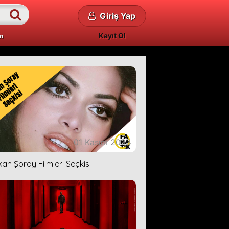
Giriş Yap
Kayıt Ol
m
01 Kasım 2023
kan Şoray Filmleri Seçkisi