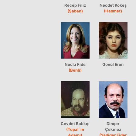
Recep Filiz
Necdet Kökeş
(Şaban)
(Haşmet)
Necla Fide
Gönül Eren
(Benli)
Cevdet Balıkçı
Dinçer
(Topal`ın
Çekmez
Adamı)
(Yadigar Ejder