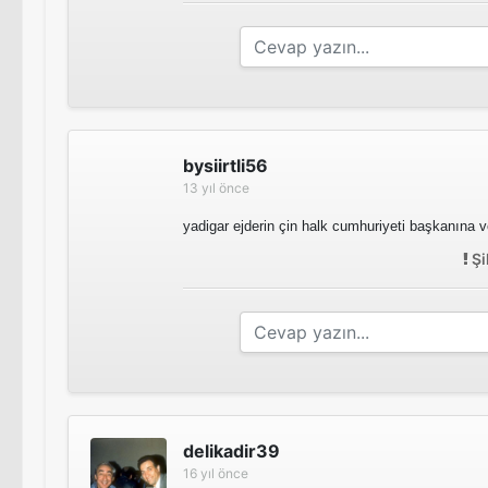
bysiirtli56
13 yıl önce
yadigar ejderin çin halk cumhuriyeti başkanına v
Şi
delikadir39
16 yıl önce