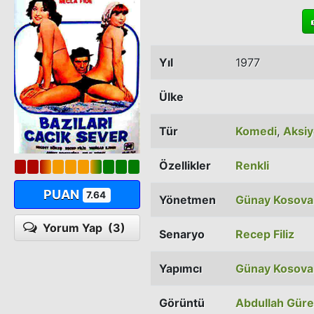
Yıl
1977
Ülke
Tür
Komedi
,
Aksi
Özellikler
Renkli
PUAN
7.64
Yönetmen
Günay Kosova
Yorum Yap
(3)
Senaryo
Recep Filiz
Yapımcı
Günay Kosova
Görüntü
Abdullah Gür