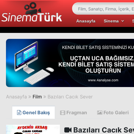
Anasayfa
Sinema
Anasayfa
Film
Bazıları Cacık Sever
Genel Bakış
Fragman
Foto Galeri
Bazıları Cacık Se