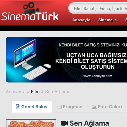
Anasayfa
Sinema
Anasayfa
Film
Sen Ağlama
Genel Bakış
Fragman
Foto Galeri
Sen Ağlama