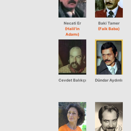
Necati Er
Baki Tamer
(Halil'in
(Faik Baba)
Adamı)
Cevdet Balıkçı
Dündar Aydınlı