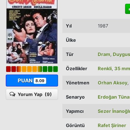
Yıl
1987
Ülke
Tür
Dram
,
Duygus
Özellikler
Renkli
,
35 m
PUAN
8.09
Yönetmen
Orhan Aksoy
,
Yorum Yap
(9)
Senaryo
Erdoğan Tüna
Yapımcı
Sezer İnanoğl
Görüntü
Rafet Şiriner