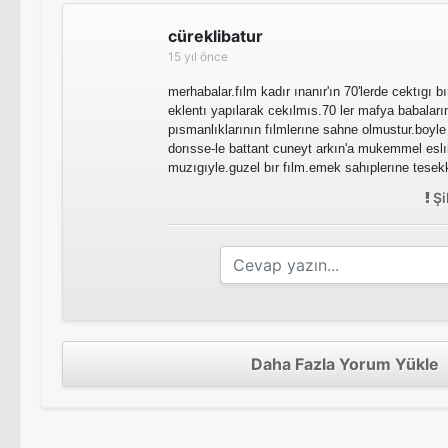
cüreklibatur
15 yıl önce
merhabalar.fılm kadır ınanır'ın 70'lerde cektıgı b
eklentı yapılarak cekılmıs.70 ler mafya babaları
pısmanlıklarının fılmlerıne sahne olmustur.boyle b
dorısse-le battant cuneyt arkın'a mukemmel eslık
muzıgıyle.guzel bır fılm.emek sahıplerıne tesekk
Şi
Daha Fazla Yorum Yükle