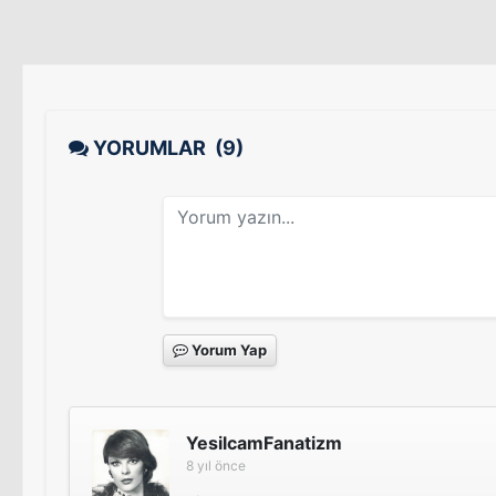
YORUMLAR
(9)
Yorum Yap
YesilcamFanatizm
8 yıl önce