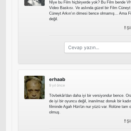
Nİye bu Film hiçbiryerde yok? Bu Film bende V
Video Baskısı. Ve aslında güzel bir Film Cüneyt
Cüneyt Arkın’ın ölmesi bence olmamış... Ama Fil
değil.
Şi
erhaab
9 yıl önce
Tövbekâr'dan daha iyi bir versiyondur bence. Ora
de iyi bir oyuncu değil, inanılmaz donuk bir kad
filminde Agah Hün'ün nur yüzü var. Rolüne ta
olmuş.
Şi