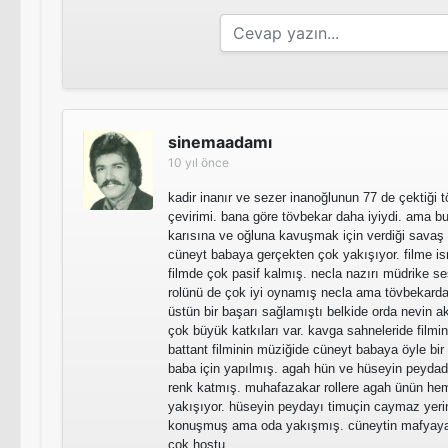
sinemaadamı
10 yıl önce
kadir inanır ve sezer inanoğlunun 77 de çektiği tö
çevirimi. bana göre tövbekar daha iyiydi. ama bu
karısına ve oğluna kavuşmak için verdiği savaş 
cüneyt babaya gerçekten çok yakışıyor. filme i
filmde çok pasif kalmış. necla nazırı müdrike se
rolünü de çok iyi oynamış necla ama tövbekarda
üstün bir başarı sağlamıştı belkide orda nevin 
çok büyük katkıları var. kavga sahneleride filmin
battant filminin müziğide cüneyt babaya öyle bi
baba için yapılmış. agah hün ve hüseyin peydada
renk katmış. muhafazakar rollere agah ünün he
yakışıyor. hüseyin peydayı timuçin caymaz yerin
konuşmuş ama oda yakışmış. cüneytin mafyaya r
çok hoştu.