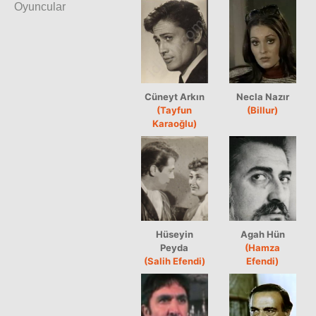
Oyuncular
Cüneyt Arkın
Necla Nazır
(Tayfun
(Billur)
Karaoğlu)
Hüseyin
Agah Hün
Peyda
(Hamza
(Salih Efendi)
Efendi)