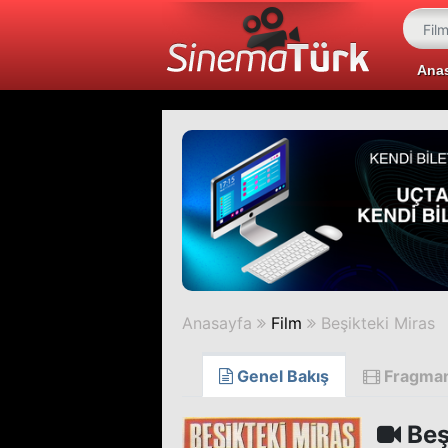
Ana
Anasayfa
Film
Beşikteki Miras
Genel Bakış
Fragma
Beş