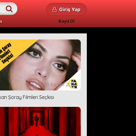
Giriş Yap
Kayıt Ol
m
01 Kasım 2023
kan Şoray Filmleri Seçkisi