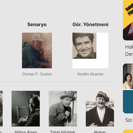
Senaryo
Gör. Yönetmeni
Halu
Der
Osman F. Seden
Nedim Akanlar
Siz
n
Hülya Aşan
Talat Gözbak
Nubar