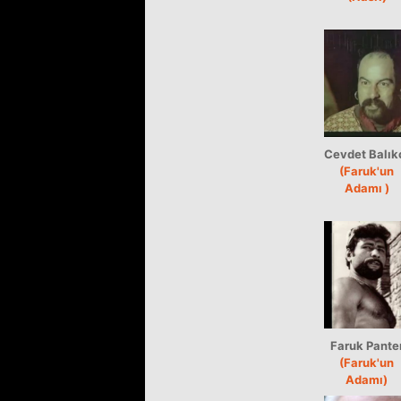
Cevdet Balık
(Faruk'un
Adamı )
Faruk Pante
(Faruk'un
Adamı)