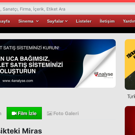
sayfa
Sinema
Sayfalar
Listeler
İletişim
Yardı
Tür
n
Film İzle
Foto Galeri
ikteki Miras