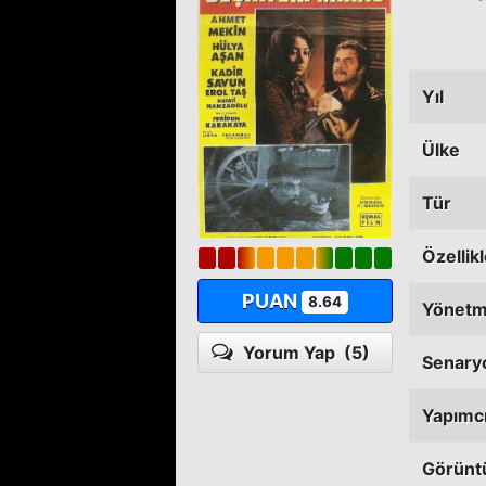
Yıl
Ülke
Tür
Özellik
PUAN
8.64
Yönet
Yorum Yap
(5)
Senary
Yapımc
Görünt