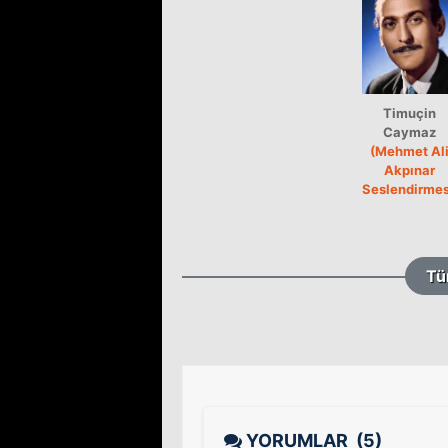
Timuçin
Caymaz
(Mehmet Al
Akpınar
Seslendirmes
Tü
YORUMLAR
(5)