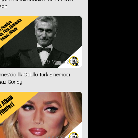
san
29 Mayıs 2023
nes'da İlk Ödüllü Türk Sinemacı
maz Güney
18 Nisan 2023