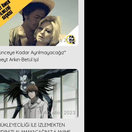
16 Ağustos 2023
lünceye Kadar Ayrılmayacağız''
eyt Arkın-Betül Işıl
14 Ağustos 2023
ÜKLEYECİLİĞİ İLE İZLEMEKTEN