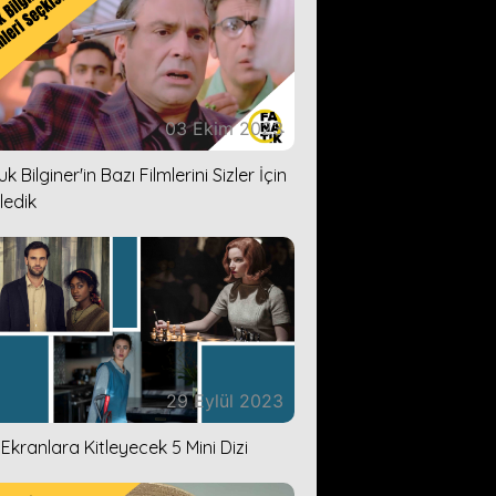
03 Ekim 2023
k Bilginer'in Bazı Filmlerini Sizler İçin
ledik
29 Eylül 2023
i Ekranlara Kitleyecek 5 Mini Dizi