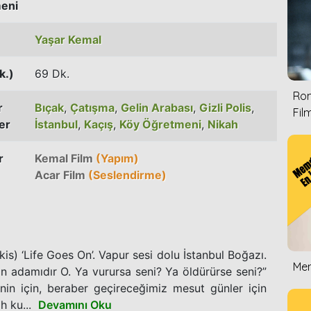
eni
Yaşar Kemal
k.)
69 Dk.
Rom
r
Bıçak
,
Çatışma
,
Gelin Arabası
,
Gizli Polis
,
Film
er
İstanbul
,
Kaçış
,
Köy Öğretmeni
,
Nikah
r
Kemal Film
(Yapım)
Acar Film
(Seslendirme)
is) ‘Life Goes On’. Vapur sesi dolu İstanbul Boğazı.
Mem
an adamıdır O. Ya vurursa seni? Ya öldürürse seni?”
in için, beraber geçireceğimiz mesut günler için
h ku...
Devamını Oku