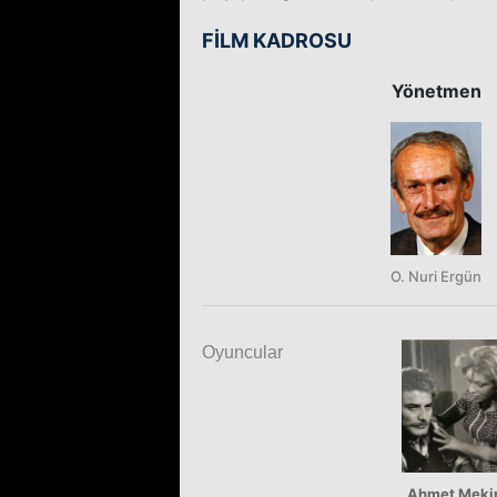
FİLM KADROSU
Yönetmen
O. Nuri Ergün
Oyuncular
Ahmet Meki