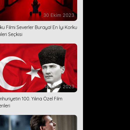
30 Ekim 2023
ku Filmi Severler Buraya! En İyi Korku
leri Seçkisi
18 Ekim 2023
huriyetin 100. Yılına Özel Film
rileri