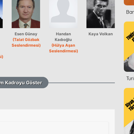
Ban
Esen Günay
Handan
Kaya Volkan
(Talat Gözbak
Kadıoğlu
i
Seslendirmesi)
(Hülya Aşan
Seslendirmesi)
i)
Tur
m Kadroyu Göster