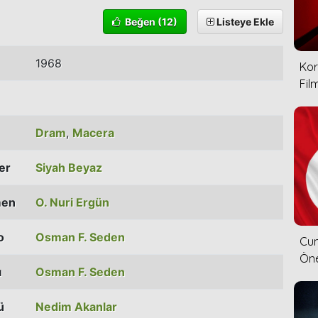
Beğen
(12)
Listeye Ekle
1968
Kor
Film
Dram
,
Macera
ler
Siyah Beyaz
men
O. Nuri Ergün
o
Osman F. Seden
Cum
Öne
ı
Osman F. Seden
ü
Nedim Akanlar