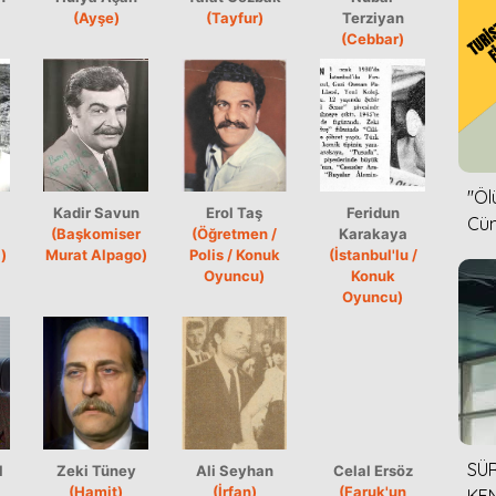
(Ayşe)
(Tayfur)
Terziyan
(Cebbar)
''Ö
Kadir Savun
Erol Taş
Feridun
Cün
(Başkomiser
(Öğretmen /
Karakaya
)
Murat Alpago)
Polis / Konuk
(İstanbul'lu /
Oyuncu)
Konuk
Oyuncu)
SÜR
l
Zeki Tüney
Ali Seyhan
Celal Ersöz
(Hamit)
(İrfan)
(Faruk'un