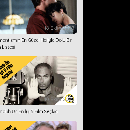
18 Ekim 2023
antizmin En Güzel Haliyle Dolu Bir
 Listesi
10 Ekim 2023
duh Ün En İyi 5 Film Seçkisi