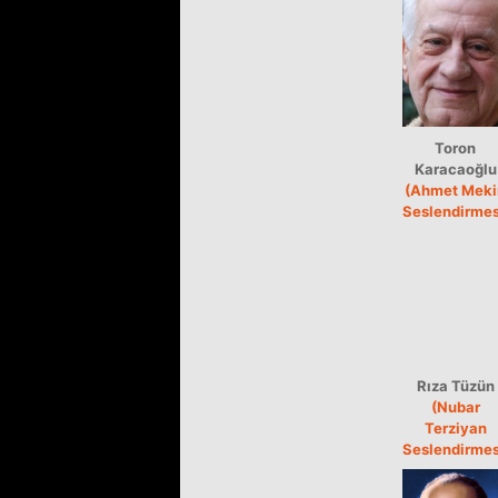
Toron
Karacaoğlu
(Ahmet Meki
Seslendirmes
Rıza Tüzün
(Nubar
Terziyan
Seslendirmes