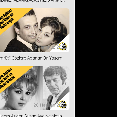
DİNİZİ ALAMAYACAĞINIZ 6 ANİME
İ ÖNERİMİZ
12 Temmuz 2023
ümrüt'' Gözlere Adanan Bir Yaşam
20 Haziran 2023
ilçam Aşkları Suzan Avcı ve Metin