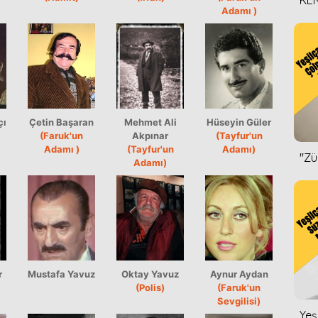
KEN
Adamı )
DİZ
çı
Çetin Başaran
Mehmet Ali
Hüseyin Güler
(Faruk'un
Akpınar
(Tayfur'un
Adamı )
(Tayfur'un
Adamı)
''Z
Adamı)
r
Mustafa Yavuz
Oktay Yavuz
Aynur Aydan
(Polis)
(Faruk'un
Sevgilisi)
Yeş