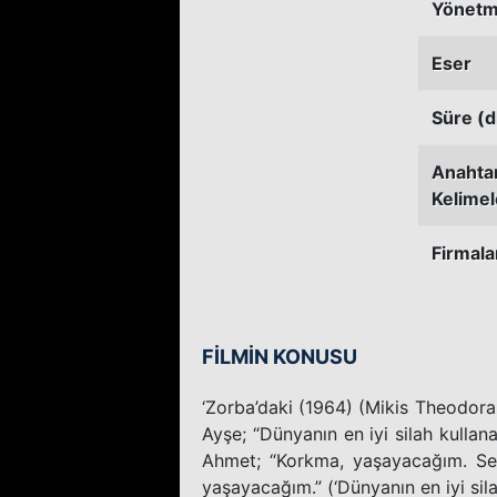
Yönetm
Eser
Süre (d
Anahta
Kelimel
Firmala
FİLMİN KONUSU
‘Zorba’daki (1964) (Mikis Theodorak
Ayşe; “Dünyanın en iyi silah kullan
Ahmet; “Korkma, yaşayacağım. Sen
yaşayacağım.” (‘Dünyanın en iyi sila