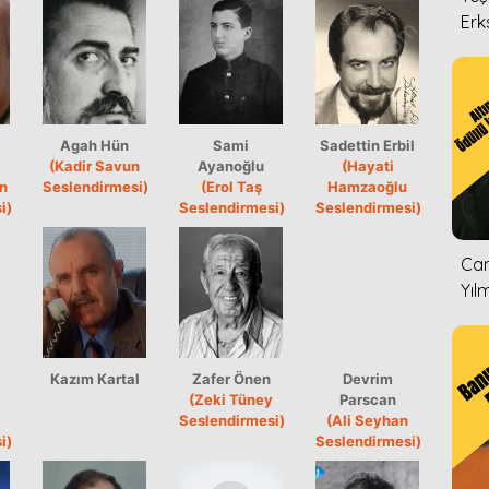
Erk
Agah Hün
Sami
Sadettin Erbil
(Kadir Savun
Ayanoğlu
(Hayati
n
Seslendirmesi)
(Erol Taş
Hamzaoğlu
i)
Seslendirmesi)
Seslendirmesi)
Can
Yıl
Kazım Kartal
Zafer Önen
Devrim
(Zeki Tüney
Parscan
Seslendirmesi)
(Ali Seyhan
i)
Seslendirmesi)