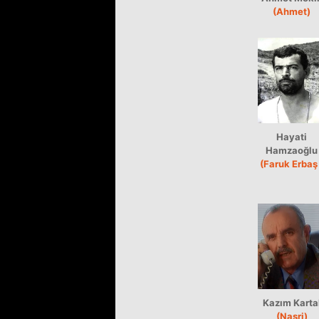
(Ahmet)
Hayati
Hamzaoğlu
(Faruk Erbaş 
Kazım Karta
(Nasri)