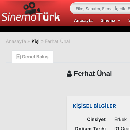
Anasayfa
Sinema
Anasayfa
Kişi
Ferhat Ünal
Genel Bakış
Ferhat Ünal
KİŞİSEL BİLGİLER
Cinsiyet
Erkek
Doğum Tarihi
01 Oca