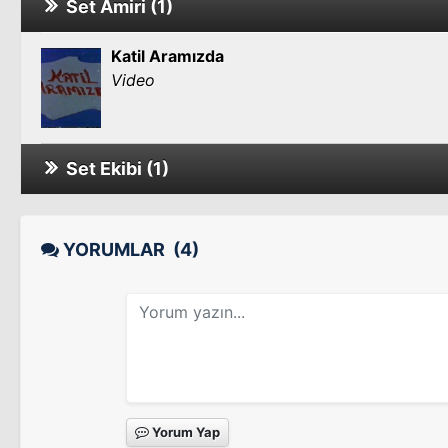
Set Amiri (1)
Katil Aramızda
Video
Set Ekibi (1)
Akrep Burcu
Sinema Filmi
YORUMLAR
(4)
Yorum Yap