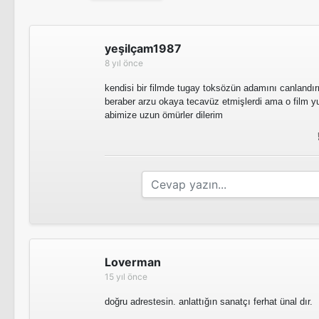
yeşilçam1987
8 yıl önce
kendisi bir filmde tugay toksözün adamını canlandır
beraber arzu okaya tecavüz etmişlerdi ama o film y
abimize uzun ömürler dilerim
Loverman
15 yıl önce
doğru adrestesin. anlattığın sanatçı ferhat ünal dır.