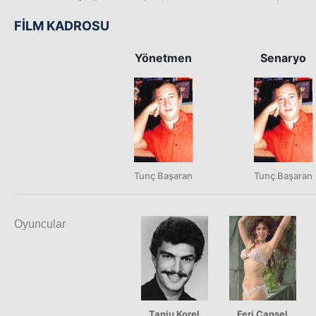
FİLM KADROSU
Yönetmen
Senaryo
Tunç Başaran
Tunç Başaran
Oyuncular
Tanju Korel
Feri Cansel