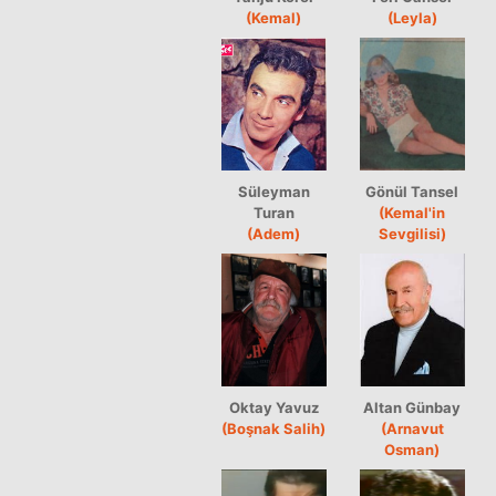
(Kemal)
(Leyla)
Süleyman
Gönül Tansel
Turan
(Kemal'in
(Adem)
Sevgilisi)
Oktay Yavuz
Altan Günbay
(Boşnak Salih)
(Arnavut
Osman)