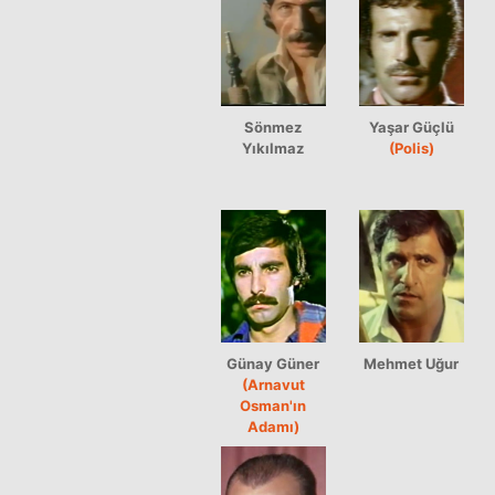
Sönmez
Yaşar Güçlü
Yıkılmaz
(Polis)
Günay Güner
Mehmet Uğur
(Arnavut
Osman'ın
Adamı)