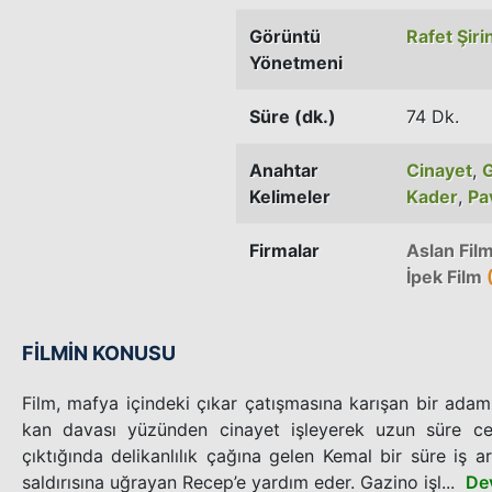
Görüntü
Rafet Şiri
Yönetmeni
Süre (dk.)
74 Dk.
Anahtar
Cinayet
,
G
Kelimeler
Kader
,
Pa
Firmalar
Aslan Fil
İpek Film
(
FİLMİN KONUSU
Film, mafya içindeki çıkar çatışmasına karışan bir adam
kan davası yüzünden cinayet işleyerek uzun süre ce
çıktığında delikanlılık çağına gelen Kemal bir süre iş 
saldırısına uğrayan Recep’e yardım eder. Gazino işl...
De