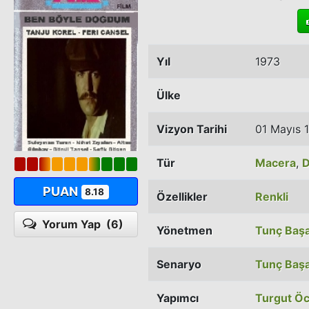
Yıl
1973
Ülke
Vizyon Tarihi
01 Mayıs 
Tür
Macera
,
D
PUAN
8.18
Özellikler
Renkli
Yorum Yap
(6)
Yönetmen
Tunç Baş
Senaryo
Tunç Baş
Yapımcı
Turgut Öc