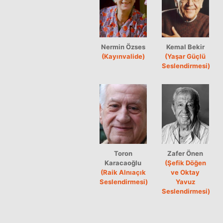
Nermin Özses
Kemal Bekir
(Kayınvalide)
(Yaşar Güçlü
Seslendirmesi)
Toron
Zafer Önen
Karacaoğlu
(Şefik Döğen
(Raik Alnıaçık
ve Oktay
Seslendirmesi)
Yavuz
Seslendirmesi)