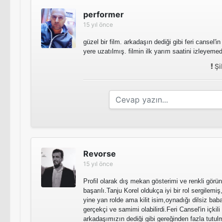
performer
15 yıl önce
güzel bir film. arkadaşın dediği gibi feri cansel'i
yere uzatılmış. filmin ilk yarım saatini izleyeme
Şi
Revorse
15 yıl önce
Profil olarak dış mekan gösterimi ve renkli görü
başarılı.Tanju Korel oldukça iyi bir rol sergilem
yine yan rolde ama kilit isim,oynadığı dilsiz ba
gerçekçi ve samimi olabilirdi.Feri Cansel'in içkil
arkadaşımızın dediği gibi gereğinden fazla tutul