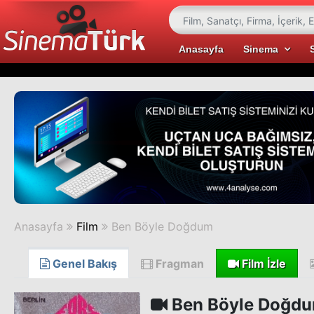
Anasayfa
Sinema
Anasayfa
Film
Ben Böyle Doğdum
Genel Bakış
Fragman
Film İzle
Ben Böyle Doğd