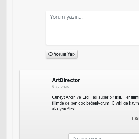
Yorum Yap
ArtDirector
6 ay önce
Cüneyt Arkın ve Erol Taṣ süper bir ikili. Her filim
filimde de ben çok beğeniyorum. Cıvıklığa kaym
aksiyon filmi.
Şi