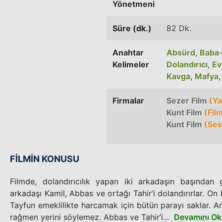
Yönetmeni
Süre (dk.)
82 Dk.
Anahtar
Absürd
,
Baba-O
Kelimeler
Dolandırıcı
,
Evl
Kavga
,
Mafya
Firmalar
Sezer Film
(Ya
Kunt Film
(Film
Kunt Film
(Ses
FİLMİN KONUSU
Filmde, dolandırıcılık yapan iki arkadaşın başından g
arkadaşı Kamil, Abbas ve ortağı Tahir’i dolandırırlar. On b
Tayfun emeklilikte harcamak için bütün parayı saklar. Ar
rağmen yerini söylemez. Abbas ve Tahir’i...
Devamını O