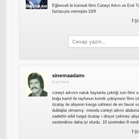
Eğlenceli bi komedi filmi.Cüneyt Arkın ve Erol Ta
fazlasıyla vermişler.10/8
Şi
sinemaadamı
9 yıl önce
cüneyt arkının natuk baytanla çektiği son filmi s
boğa kamil ile tayfunun komik çekişmesi filmi izle
özatay ile alişenin kavga sahnesi de en favori sa
dublajlar olmamış. mesela cüneyt arkını abdurra
sadettin erbil turgut özatay ı dinçer çekmez ali
seslendirse daha iyi olurdu. 10 üzerinden 8 verd
Şi