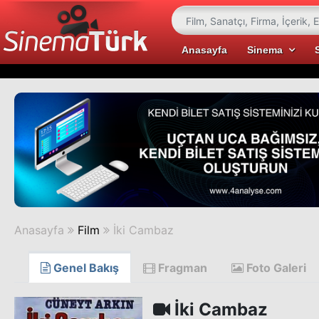
Anasayfa
Sinema
Anasayfa
Film
İki Cambaz
Genel Bakış
Fragman
Foto Galeri
İki Cambaz