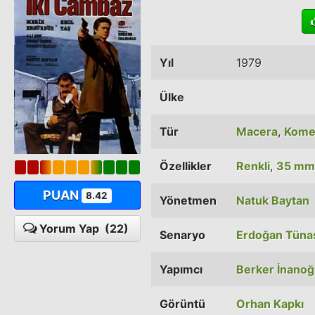
Yıl
1979
Ülke
Tür
Macera
,
Kome
Özellikler
Renkli
,
35 mm
PUAN
8.42
Yönetmen
Natuk Baytan
Yorum Yap
(22)
Senaryo
Erdoğan Tüna
Yapımcı
Berker İnanoğ
Görüntü
Orhan Kapkı