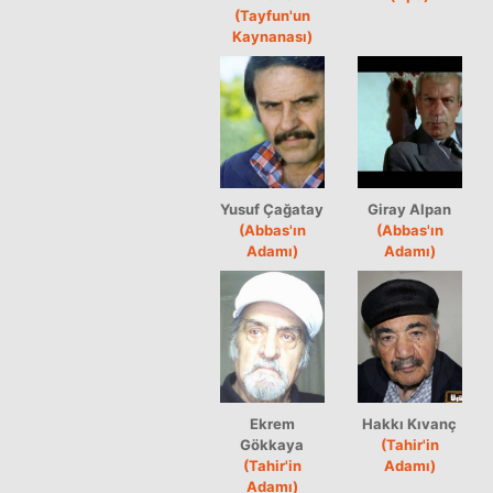
(Tayfun'un
Kaynanası)
Yusuf Çağatay
Giray Alpan
(Abbas'ın
(Abbas'ın
Adamı)
Adamı)
Ekrem
Hakkı Kıvanç
Gökkaya
(Tahir'in
(Tahir'in
Adamı)
Adamı)