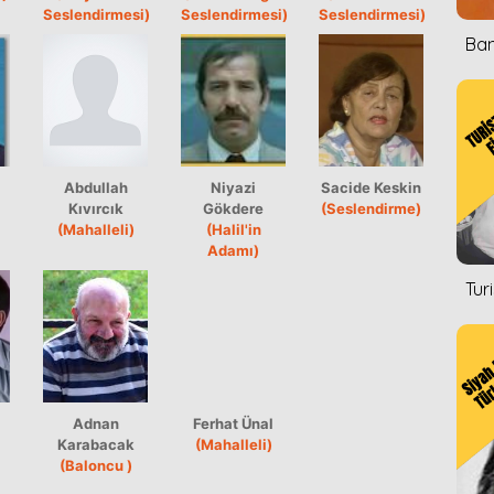
Seslendirmesi)
Seslendirmesi)
Seslendirmesi)
Ban
Abdullah
Niyazi
Sacide Keskin
Kıvırcık
Gökdere
(Seslendirme)
(Mahalleli)
(Halil'in
Adamı)
Tur
Adnan
Ferhat Ünal
Karabacak
(Mahalleli)
(Baloncu )