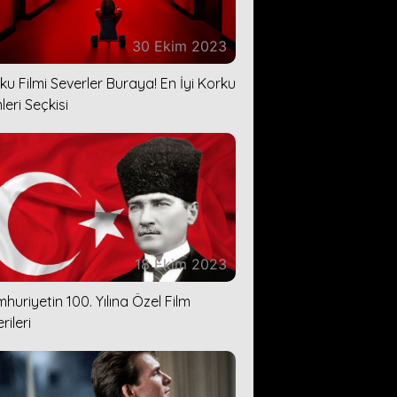
30 Ekim 2023
ku Filmi Severler Buraya! En İyi Korku
leri Seçkisi
18 Ekim 2023
huriyetin 100. Yılına Özel Film
rileri