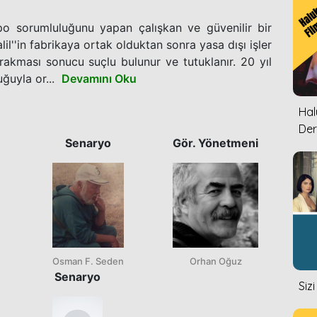
epo sorumluluğunu yapan çalışkan ve güvenilir bir
il''in fabrikaya ortak olduktan sonra yasa dışı işler
ırakması sonucu suçlu bulunur ve tutuklanır. 20 yıl
uyla or...
Devamını Oku
Halu
Der
Senaryo
Gör. Yönetmeni
Osman F. Seden
Orhan Oğuz
Senaryo
Siz