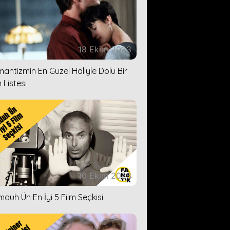
18 Ekim 2023
antizmin En Güzel Haliyle Dolu Bir
 Listesi
10 Ekim 2023
duh Ün En İyi 5 Film Seçkisi