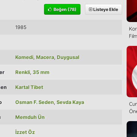
Beğen
(78)
Listeye Ekle
1985
Kor
Film
Komedi
,
Macera
,
Duygusal
ler
Renkli
,
35 mm
men
Kartal Tibet
o
Osman F. Seden
,
Sevda Kaya
Cum
Öne
ı
Memduh Ün
İzzet Öz