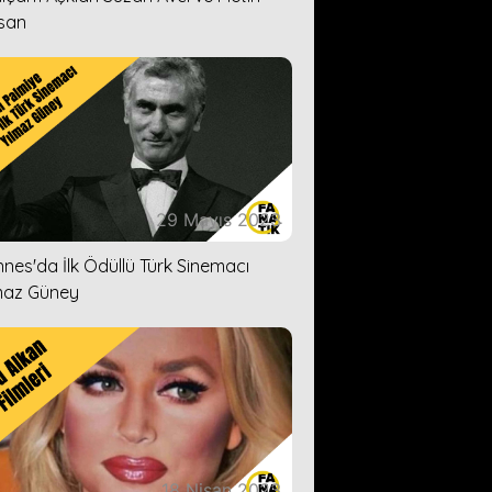
san
29 Mayıs 2023
nes'da İlk Ödüllü Türk Sinemacı
maz Güney
18 Nisan 2023