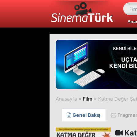
Ana
Anasayfa
Film
Katma Değer Şa
Genel Bakış
Fragma
Kat