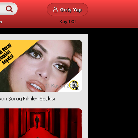
Giriş Yap
Kayıt Ol
m
01 Kasım 2023
kan Şoray Filmleri Seçkisi