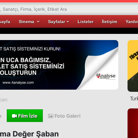
sayfa
Sinema
Sayfalar
Listeler
İletişim
Yardı
Tür
ban
n
Film İzle
Foto Galeri
ma Değer Şaban