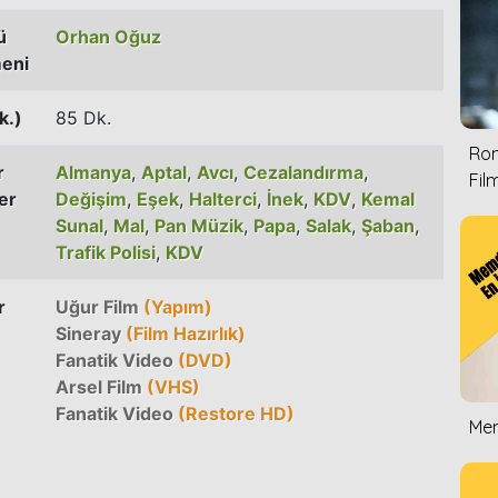
ü
Orhan Oğuz
eni
k.)
85 Dk.
Rom
r
Almanya
,
Aptal
,
Avcı
,
Cezalandırma
,
Film
er
Değişim
,
Eşek
,
Halterci
,
İnek
,
KDV
,
Kemal
Sunal
,
Mal
,
Pan Müzik
,
Papa
,
Salak
,
Şaban
,
Trafik Polisi
,
KDV
r
Uğur Film
(Yapım)
Sineray
(Film Hazırlık)
Fanatik Video
(DVD)
Arsel Film
(VHS)
Fanatik Video
(Restore HD)
Mem