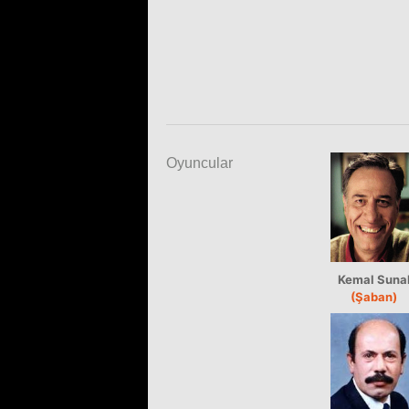
Oyuncular
Kemal Suna
(Şaban)