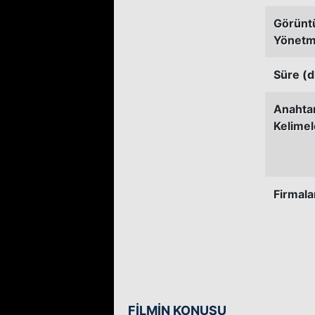
Görünt
Yönetm
Süre (d
Anahta
Kelimel
Firmala
FİLMİN KONUSU