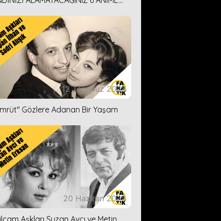
DİNİZİ ALAMAYACAĞINIZ 6 ANİME
İ ÖNERİMİZ
12 Temmuz 2023
ümrüt'' Gözlere Adanan Bir Yaşam
20 Haziran 2023
ilçam Aşkları Suzan Avcı ve Metin