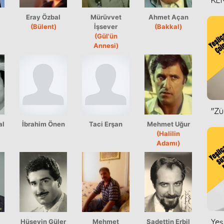
KEN
DİZ
Eray Özbal
Mürüvvet
Ahmet Açan
(Bülent)
İşsever
(Bakkal)
(Gül'ün
Annesi)
''Z
al
İbrahim Önen
Taci Erşan
Mehmet Uğur
(Halilin
Adamı)
Yeş
Hüseyin Güler
Mehmet
Sadettin Erbil