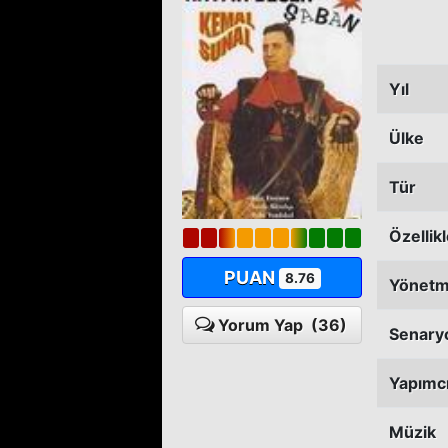
Yıl
Ülke
Tür
Özellik
PUAN
8.76
Yönet
Yorum Yap
(36)
Senary
Yapımc
Müzik