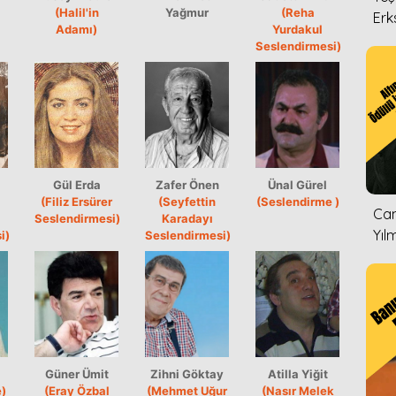
(Halil'in
Yağmur
(Reha
Erk
Adamı)
Yurdakul
Seslendirmesi)
Gül Erda
Zafer Önen
Ünal Gürel
(Filiz Ersürer
(Seyfettin
(Seslendirme )
Can
Seslendirmesi)
Karadayı
Yıl
i)
Seslendirmesi)
Güner Ümit
Zihni Göktay
Atilla Yiğit
)
(Eray Özbal
(Mehmet Uğur
(Nasır Melek