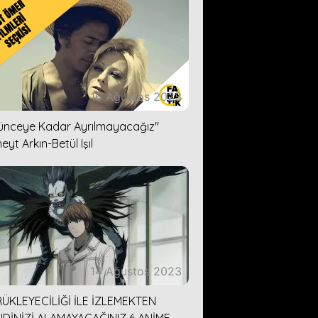
16 Ağustos 2023
lünceye Kadar Ayrılmayacağız''
eyt Arkın-Betül Işıl
14 Ağustos 2023
ÜKLEYECİLİĞİ İLE İZLEMEKTEN