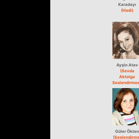
Karadayı
(Hadi)
Ayşin Atav
(Sevda
Aktolga
Seslendirmes
Güler Ökten
(Seslendirme