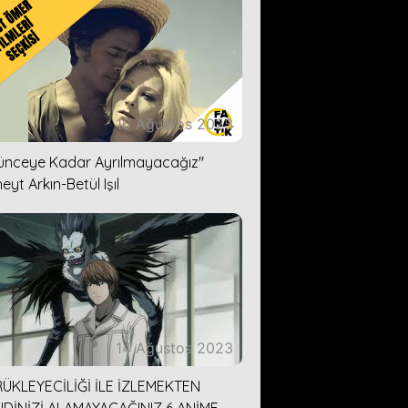
16 Ağustos 2023
lünceye Kadar Ayrılmayacağız''
eyt Arkın-Betül Işıl
14 Ağustos 2023
ÜKLEYECİLİĞİ İLE İZLEMEKTEN