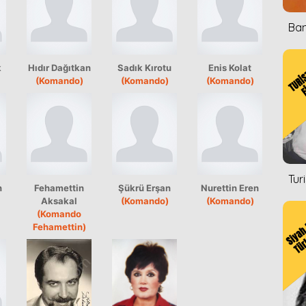
Ban
k
Hıdır Dağıtkan
Sadık Kırotu
Enis Kolat
(Komando)
(Komando)
(Komando)
Tur
n
Fehamettin
Şükrü Erşan
Nurettin Eren
Aksakal
(Komando)
(Komando)
(Komando
Fehamettin)