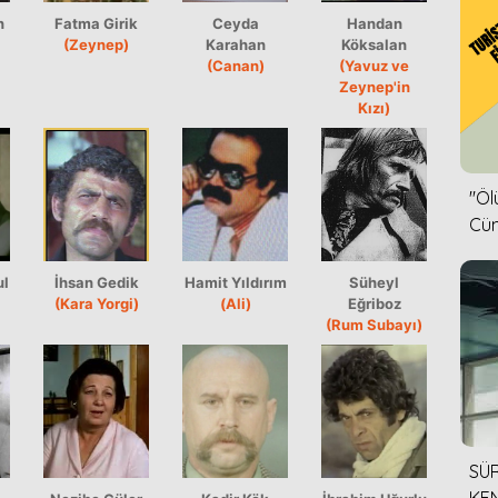
n
Fatma Girik
Ceyda
Handan
(Zeynep)
Karahan
Köksalan
(Canan)
(Yavuz ve
Zeynep'in
Kızı)
''Ö
Cün
ul
İhsan Gedik
Hamit Yıldırım
Süheyl
(Kara Yorgi)
(Ali)
Eğriboz
(Rum Subayı)
SÜR