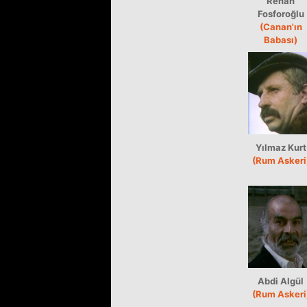
Renan
Fosforoğlu
(Canan'ın
Babası)
Yılmaz Kurt
(Rum Askeri
Abdi Algül
(Rum Askeri