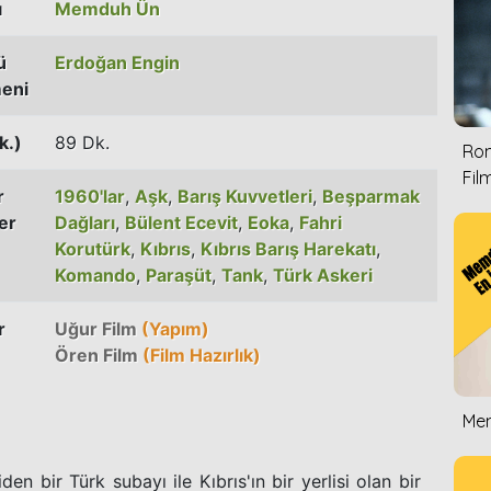
ı
Memduh Ün
ü
Erdoğan Engin
eni
k.)
89 Dk.
Rom
Film
r
1960'lar
,
Aşk
,
Barış Kuvvetleri
,
Beşparmak
er
Dağları
,
Bülent Ecevit
,
Eoka
,
Fahri
Korutürk
,
Kıbrıs
,
Kıbrıs Barış Harekatı
,
Komando
,
Paraşüt
,
Tank
,
Türk Askeri
r
Uğur Film
(Yapım)
Ören Film
(Film Hazırlık)
Mem
en bir Türk subayı ile Kıbrıs'ın bir yerlisi olan bir