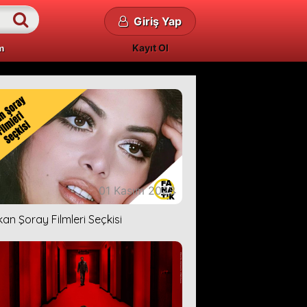
Giriş Yap
Kayıt Ol
m
01 Kasım 2023
kan Şoray Filmleri Seçkisi