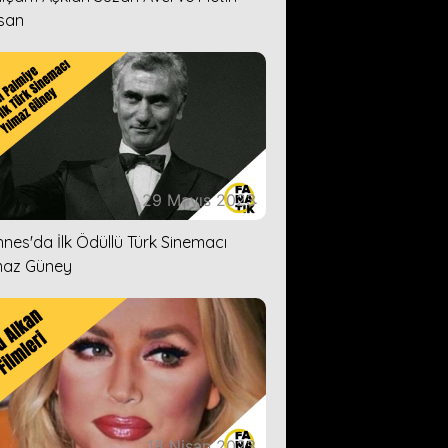
san
29 Mayıs 2023
nes'da İlk Ödüllü Türk Sinemacı
maz Güney
18 Nisan 2023