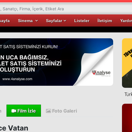
sayfa
Sinema
Sayfalar
Listeler
İletişim
Yardı
Tür
n
Film İzle
Foto Galeri
e Vatan