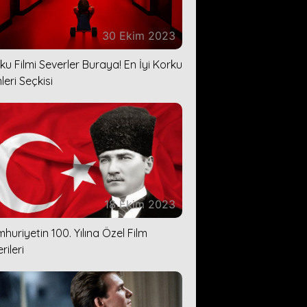
30 Ekim 2023
ku Filmi Severler Buraya! En İyi Korku
leri Seçkisi
18 Ekim 2023
huriyetin 100. Yılına Özel Film
rileri