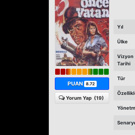
Yıl
Ülke
Vizyon
Tarihi
Tür
PUAN
8.72
Özellik
Yorum Yap
(19)
Yönet
Senary