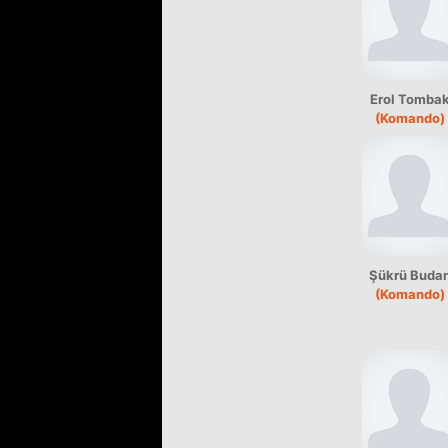
Erol Tomba
(Komando)
Şükrü Buda
(Komando)