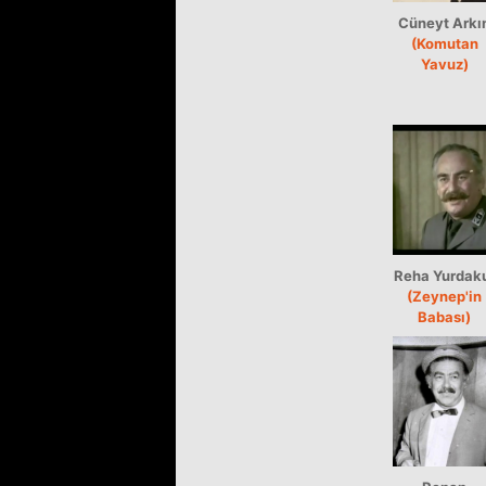
Cüneyt Arkı
(Komutan
Yavuz)
Reha Yurdak
(Zeynep'in
Babası)