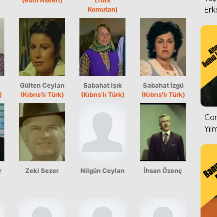
Erk
Komutan)
Gülten Ceylan
Sabahat Işık
Sabahat İzgü
)
(Kıbrıs'lı Türk)
(Kıbrıs'lı Türk)
(Kıbrıs'lı Türk)
Can
Yıl
r
Zeki Sezer
Nilgün Ceylan
İhsan Özenç