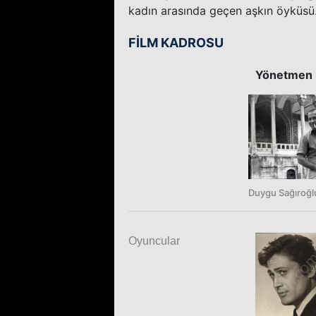
kadın arasında geçen aşkın öyküsü.
FİLM KADROSU
Yönetmen
Duygu Sağıroğl
Oyuncular