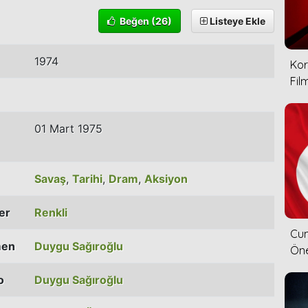
Beğen
(26)
Listeye Ekle
1974
Kor
Film
01 Mart 1975
Savaş
,
Tarihi
,
Dram
,
Aksiyon
ler
Renkli
Cum
men
Duygu Sağıroğlu
Öne
o
Duygu Sağıroğlu