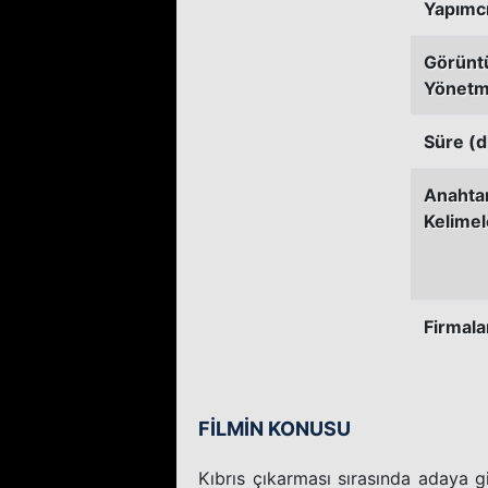
Yapımc
Görünt
Yönetm
Süre (d
Anahta
Kelimel
Firmala
FİLMİN KONUSU
Kıbrıs çıkarması sırasında adaya gid