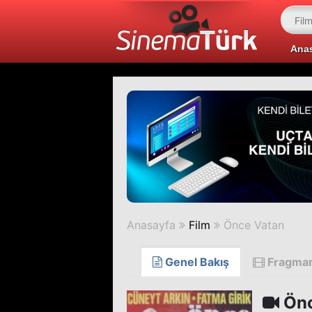
Ana
Anasayfa
Film
Önce Vatan
Genel Bakış
Fragma
Önc