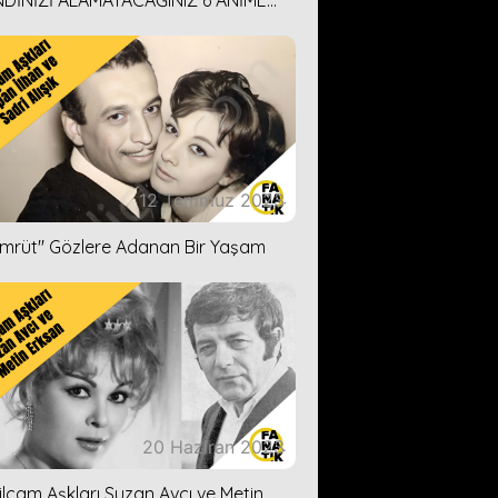
DİNİZİ ALAMAYACAĞINIZ 6 ANİME
İ ÖNERİMİZ
12 Temmuz 2023
ümrüt'' Gözlere Adanan Bir Yaşam
20 Haziran 2023
ilçam Aşkları Suzan Avcı ve Metin