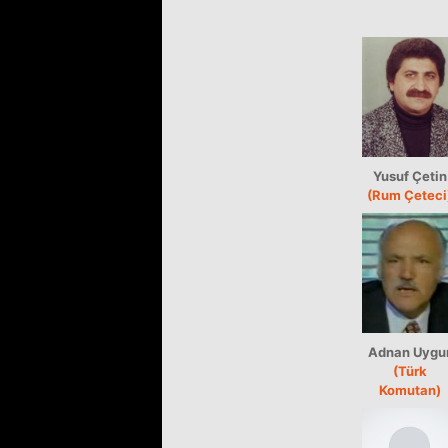
Yusuf Çetin
(Rum Çeteci
Adnan Uygu
(Türk
Komutan)