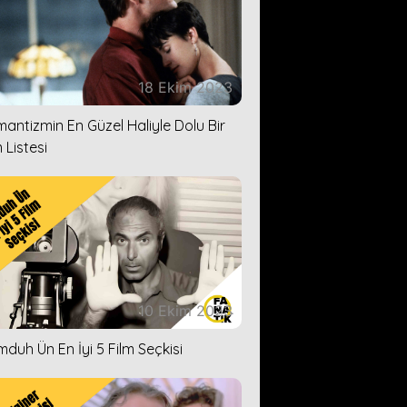
18 Ekim 2023
antizmin En Güzel Haliyle Dolu Bir
 Listesi
10 Ekim 2023
duh Ün En İyi 5 Film Seçkisi