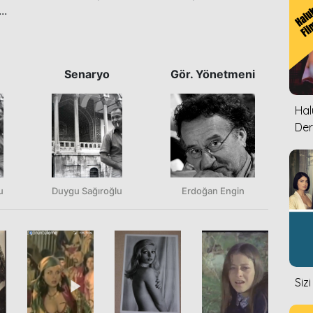
..
Senaryo
Gör. Yönetmeni
Halu
Der
u
Duygu Sağıroğlu
Erdoğan Engin
Siz