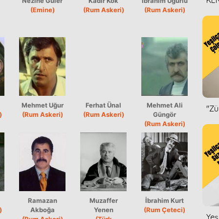
KEN
Nezihe Güler
Kadir Kök
İbrahim Uğurlu
(Emine)
(Rum Askeri)
(Rum Askeri)
DİZ
Mehmet Uğur
Ferhat Ünal
Mehmet Ali
''Z
)
(Rum Askeri)
(Rum Askeri)
Güngör
(Rum Askeri)
Ramazan
Muzaffer
İbrahim Kurt
)
Akboğa
Yenen
(Rum Çeteci)
Yeş
(Rum Askeri)
(Türk