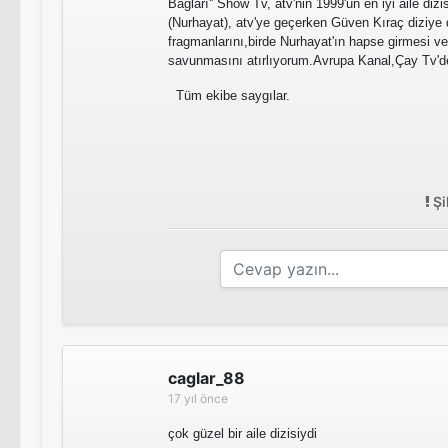
Bağları'' Show Tv, atv'nin 1999'un en iyi aile diz
(Nurhayat), atv'ye geçerken Güven Kıraç diziye
fragmanlarını,birde Nurhayat'ın hapse girmesi v
savunmasını atırlıyorum.Avrupa Kanal,Çay Tv'de 
Tüm ekibe saygılar.
Şi
caglar_88
17 yıl önce
çok güzel bir aile dizisiydi