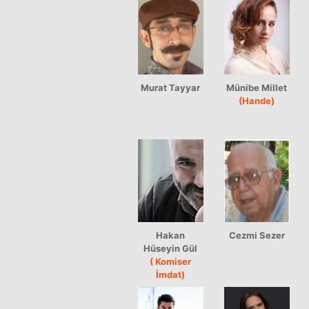
Murat Tayyar
Münibe Millet
(Hande)
Hakan
Cezmi Sezer
Hüseyin Gül
( Komiser
İmdat)