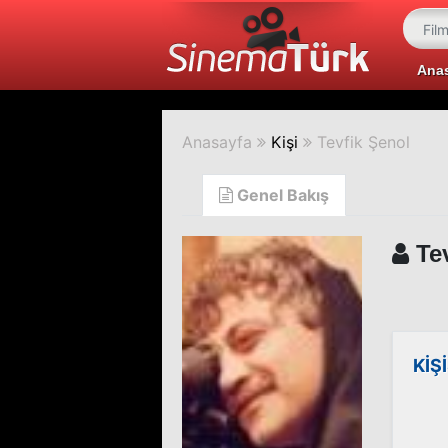
Ana
Anasayfa
Kişi
Tevfik Şenol
Genel Bakış
Tev
KİŞ