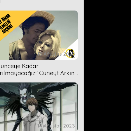
i
16 Ağustos 2023
Ölünceye Kadar
rılmayacağız'' Cüneyt Arkın-
ül Işıl
14 Ağustos 2023