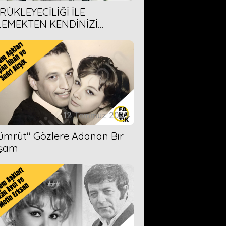
RÜKLEYECİLİĞİ İLE
LEMEKTEN KENDİNİZİ
AMAYACAĞINIZ 6 ANİME DİZİ
ERİMİZ
12 Temmuz 2023
Zümrüt'' Gözlere Adanan Bir
şam