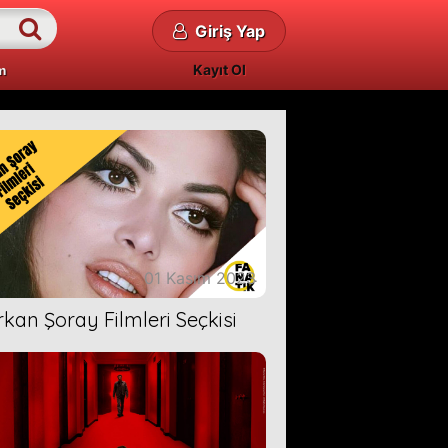
Giriş Yap
Kayıt Ol
m
01 Kasım 2023
rkan Şoray Filmleri Seçkisi