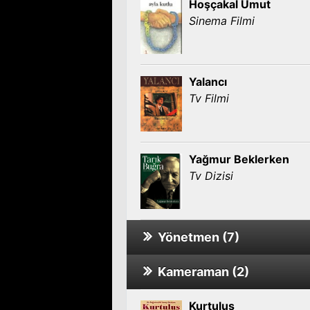
Hoşçakal Umut
Sinema Filmi
Yalancı
Tv Filmi
Yağmur Beklerken
Tv Dizisi
Yönetmen (7)
Kameraman (2)
Sakarya Fırat 1. Sezon
Tv Dizisi
Kurtuluş