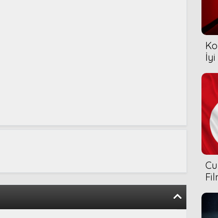
Ko
İyi
Cu
Fi