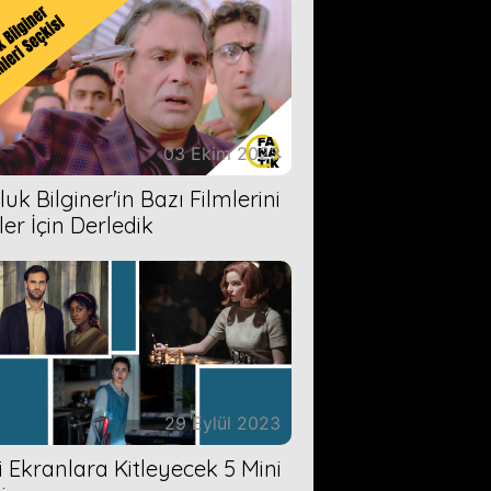
03 Ekim 2023
uk Bilginer'in Bazı Filmlerini
ler İçin Derledik
29 Eylül 2023
zi Ekranlara Kitleyecek 5 Mini