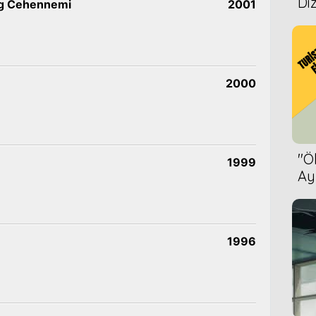
Diz
g Cehennemi
2001
2000
''
1999
Ay
Bet
1996