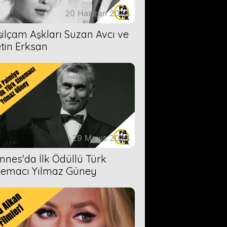
20 Haziran 2023
şilçam Aşkları Suzan Avcı ve
tin Erksan
29 Mayıs 2023
nnes'da İlk Ödüllü Türk
nemacı Yılmaz Güney