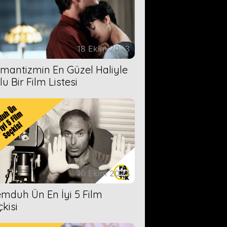
18 Ekim 2023
mantizmin En Güzel Haliyle
u Bir Film Listesi
10 Ekim 2023
mduh Ün En İyi 5 Film
çkisi