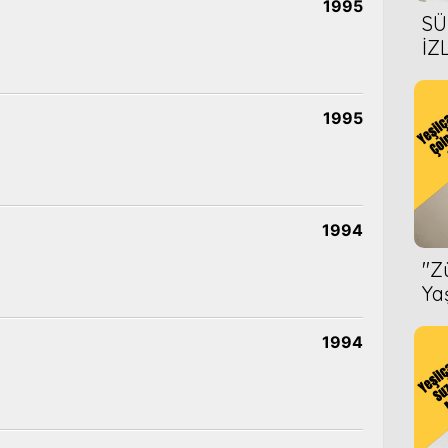
1995
SÜ
İZ
AL
ÖN
1995
1994
''
Ya
1994