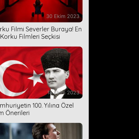
30 Ekim 2023
rku Filmi Severler Buraya! En
 Korku Filmleri Seçkisi
18 Ekim 2023
mhuriyetin 100. Yılına Özel
lm Önerileri