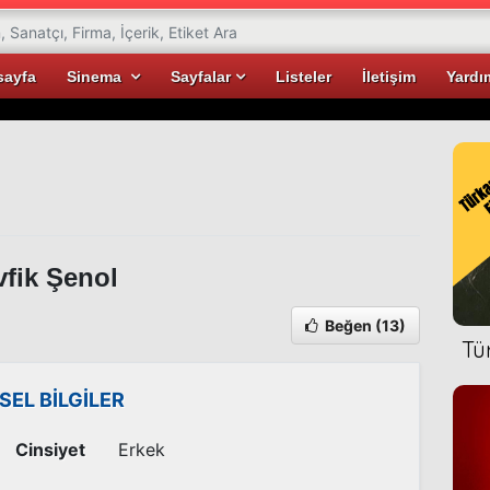
sayfa
Sinema
Sayfalar
Listeler
İletişim
Yardı
fik Şenol
Beğen
(13)
Tü
İSEL BİLGİLER
Cinsiyet
Erkek