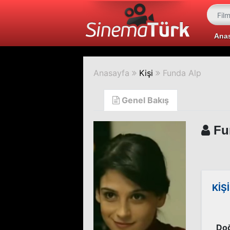
Ana
Anasayfa
Kişi
Funda Alp
Genel Bakış
Fu
KİŞ
Doğ