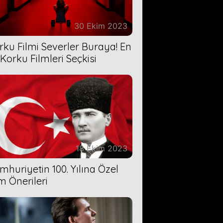
30 Ekim 2023
rku Filmi Severler Buraya! En
 Korku Filmleri Seçkisi
18 Ekim 2023
mhuriyetin 100. Yılına Özel
lm Önerileri