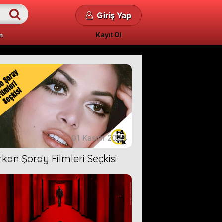
Giriş Yap
Kayıt Ol
m
01 Kasım 2023
rkan Şoray Filmleri Seçkisi