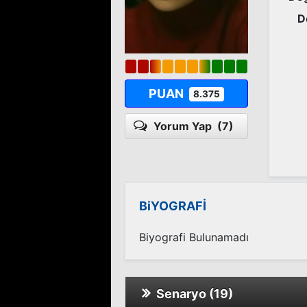
D
PUAN
8.375
Yorum Yap
(7)
BiYOGRAFİ
Biyografi Bulunamadı
Senaryo (19)