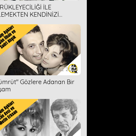
RÜKLEYECİLİĞİ İLE
LEMEKTEN KENDİNİZİ
AMAYACAĞINIZ 6 ANİME DİZİ
ERİMİZ
12 Temmuz 2023
Zümrüt'' Gözlere Adanan Bir
şam