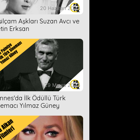
20 Haziran 2023
şilçam Aşkları Suzan Avcı ve
tin Erksan
29 Mayıs 2023
nnes'da İlk Ödüllü Türk
nemacı Yılmaz Güney