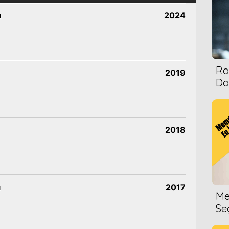
ı
2024
Ro
2019
Dol
2018
ı
2017
Me
Se