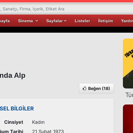
sayfa
Sinema
Sayfalar
Listeler
İletişim
Yardı
nda Alp
Beğen
(18)
Tü
İSEL BİLGİLER
Cinsiyet
Kadın
um Tarihi
21 Şubat 1973