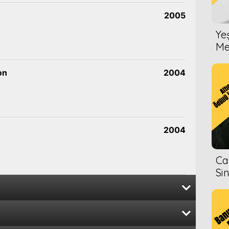
2005
Ye
Me
on
2004
2004
Ca
Si
e Tekelleşen Film Dağıtımı
2016