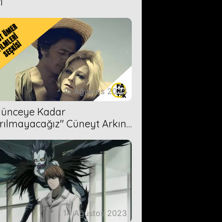
i
16 Ağustos 2023
Ölünceye Kadar
rılmayacağız'' Cüneyt Arkın-
ül Işıl
14 Ağustos 2023