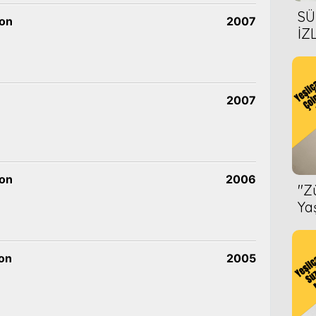
SÜ
zon
2007
İZ
AL
ÖN
2007
zon
2006
''
Ya
on
2005