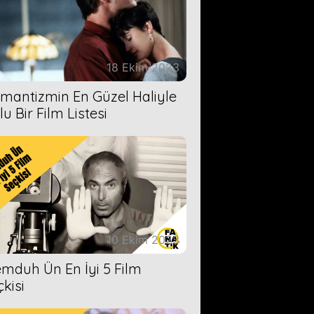
18 Ekim 2023
mantizmin En Güzel Haliyle
u Bir Film Listesi
10 Ekim 2023
mduh Ün En İyi 5 Film
çkisi