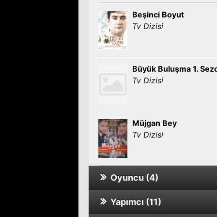
Beşinci Boyut
Tv Dizisi
Büyük Buluşma 1. Sez
Tv Dizisi
Müjgan Bey
Tv Dizisi
Oyuncu (4)
Yapımcı (11)
Kapalı Gişe: Türkiye’d
Video