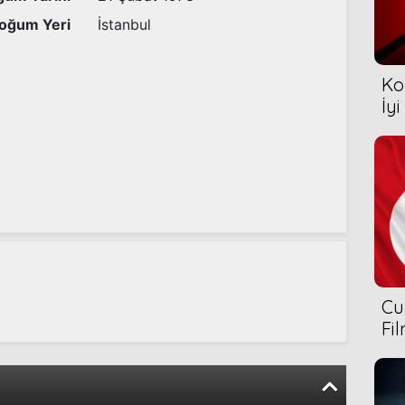
oğum Yeri
İstanbul
Ko
İyi
Cu
Fi