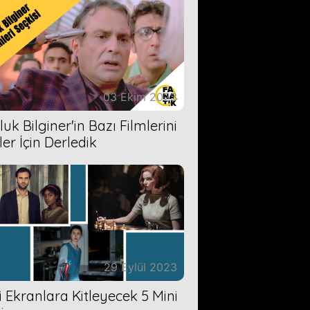
03 Ekim 2023
uk Bilginer'in Bazı Filmlerini
ler İçin Derledik
29 Eylül 2023
zi Ekranlara Kitleyecek 5 Mini