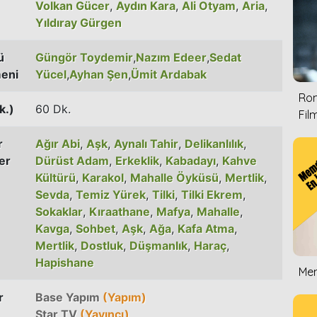
Volkan Gücer
,
Aydın Kara
,
Ali Otyam
,
Aria
,
Yıldıray Gürgen
ü
Güngör Toydemir
,
Nazım Edeer
,
Sedat
eni
Yücel
,
Ayhan Şen
,
Ümit Ardabak
Rom
k.)
60 Dk.
Film
r
Ağır Abi
,
Aşk
,
Aynalı Tahir
,
Delikanlılık
,
er
Dürüst Adam
,
Erkeklik
,
Kabadayı
,
Kahve
Kültürü
,
Karakol
,
Mahalle Öyküsü
,
Mertlik
,
Sevda
,
Temiz Yürek
,
Tilki
,
Tilki Ekrem
,
Sokaklar
,
Kıraathane
,
Mafya
,
Mahalle
,
Kavga
,
Sohbet
,
Aşk
,
Ağa
,
Kafa Atma
,
Mertlik
,
Dostluk
,
Düşmanlık
,
Haraç
,
Hapishane
Mem
r
Base Yapım
(Yapım)
Star TV
(Yayıncı)