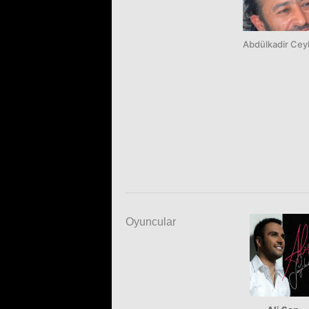
Abdülkadir Cey
Oyuncular