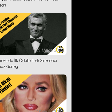
san
29 Mayıs 2023
nes'da İlk Ödüllü Türk Sinemacı
maz Güney
18 Nisan 2023