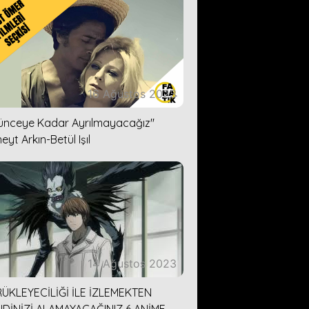
16 Ağustos 2023
lünceye Kadar Ayrılmayacağız''
eyt Arkın-Betül Işıl
14 Ağustos 2023
ÜKLEYECİLİĞİ İLE İZLEMEKTEN