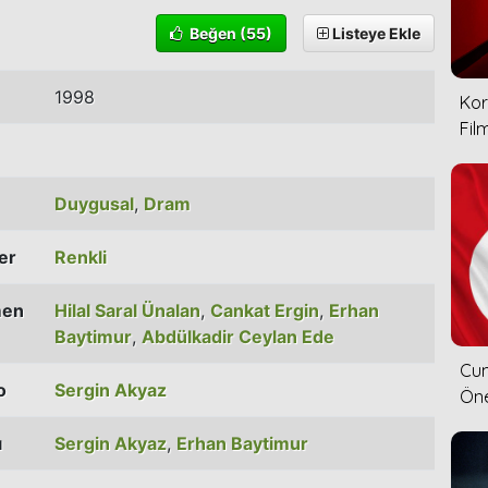
Beğen
(55)
Listeye Ekle
1998
Kor
Film
Duygusal
,
Dram
ler
Renkli
men
Hilal Saral Ünalan
,
Cankat Ergin
,
Erhan
Baytimur
,
Abdülkadir Ceylan Ede
Cum
o
Sergin Akyaz
Öne
ı
Sergin Akyaz
,
Erhan Baytimur