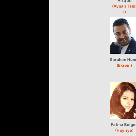
Ali Şan
(Aynalı Tahi
1)
Saruhan Hün
(Ekrem)
Fatma Belge
(Hayriye)