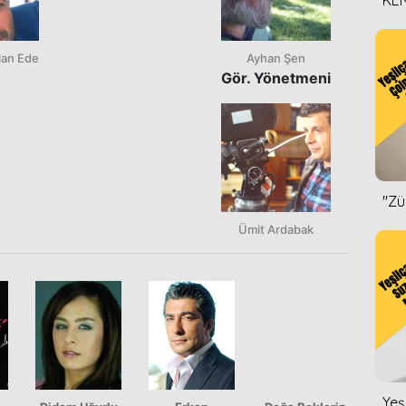
KEN
DİZ
lan Ede
Ayhan Şen
Gör. Yönetmeni
''Z
Ümit Ardabak
Yeş