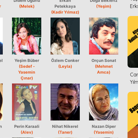
Didem Uğurlu
Erkan
Doğa Bekleriz
Erk
r
(Melek)
Petekkaya
(Yeşim)
(Kadir Yılmaz)
el
Yeşim Büber
Özlem Conker
Orçun Sonat
(Sedef -
(Leyla)
(Mehmet
Yasemin
Amca)
Can
Çınar)
Yıl
n
Perin Karaali
Nihat Nikerel
Nazan Diper
(Alev)
(Taner)
(Yasemin)