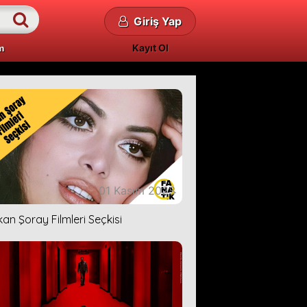
Giriş Yap
Kayıt Ol
m
01 Kasım 2023
kan Şoray Filmleri Seçkisi