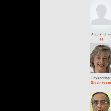
Arzu Yıldırı
( )
Peyker Naşi
(Nevin teyze