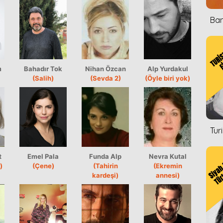
Ban
m
Bahadır Tok
Nihan Özcan
Alp Yurdakul
(Salih)
(Sevda 2)
(Öyle biri yok)
Tur
t
Emel Pala
Funda Alp
Nevra Kutal
)
(Çene)
(Tahirin
(Ekremin
kardeşi)
annesi)