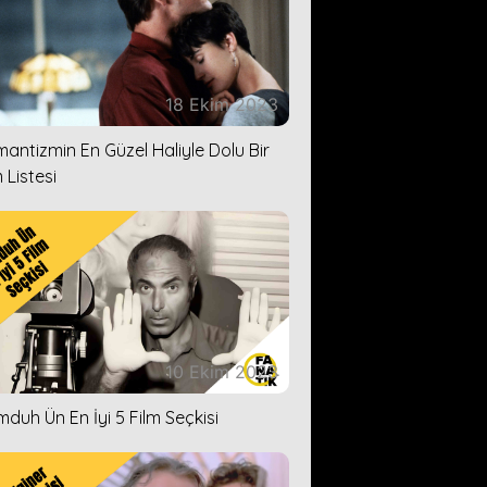
18 Ekim 2023
antizmin En Güzel Haliyle Dolu Bir
 Listesi
10 Ekim 2023
duh Ün En İyi 5 Film Seçkisi