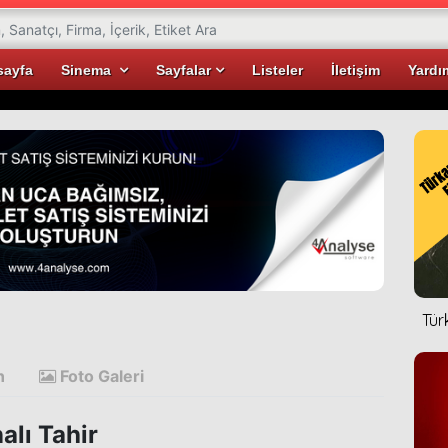
sayfa
Sinema
Sayfalar
Listeler
İletişim
Yardı
Tür
n
Foto Galeri
alı Tahir