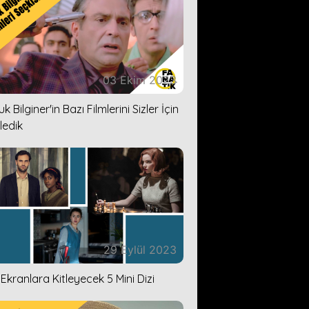
03 Ekim 2023
k Bilginer'in Bazı Filmlerini Sizler İçin
ledik
29 Eylül 2023
i Ekranlara Kitleyecek 5 Mini Dizi