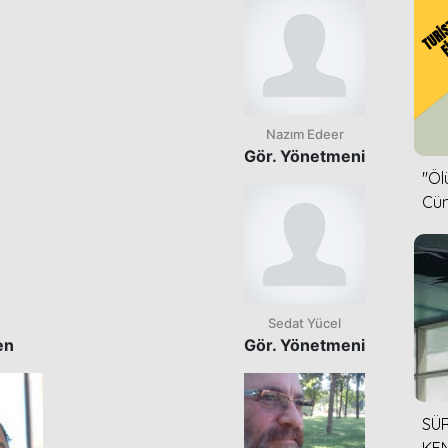
Nazım Edeer
Gör. Yönetmeni
''Ö
Cün
Sedat Yücel
en
Gör. Yönetmeni
SÜR