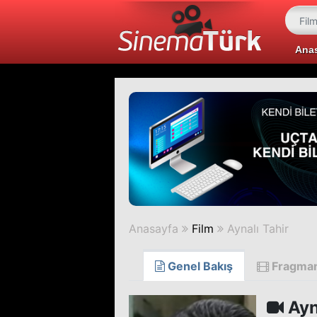
Ana
Anasayfa
Film
Aynalı Tahir
Genel Bakış
Fragma
Ayn