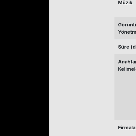
Müzik
Görünt
Yönetm
Süre (d
Anahta
Kelimel
Firmala