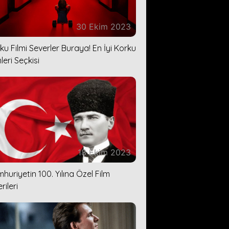
30 Ekim 2023
ku Filmi Severler Buraya! En İyi Korku
leri Seçkisi
18 Ekim 2023
huriyetin 100. Yılına Özel Film
rileri