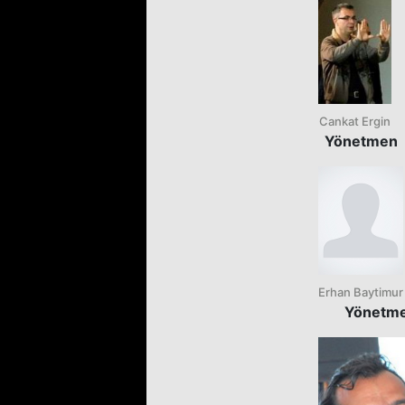
Cankat Ergin
Yönetmen
Erhan Baytimur
Yönetm