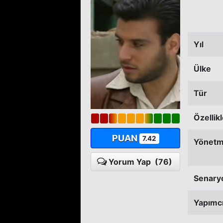
Yıl
Ülke
Tür
Özellik
PUAN
7.42
Yönet
Yorum Yap
(76)
Senary
Yapımc