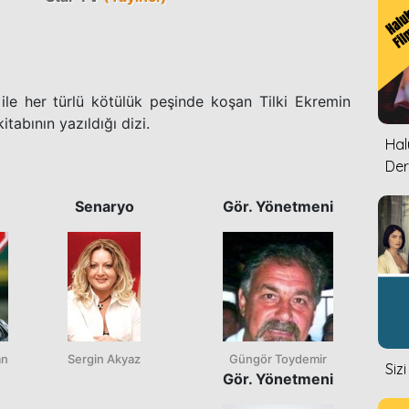
r ile her türlü kötülük peşinde koşan Tilki Ekremin
itabının yazıldığı dizi.
Halu
Der
Senaryo
Gör. Yönetmeni
an
Sergin Akyaz
Güngör Toydemir
Siz
Gör. Yönetmeni