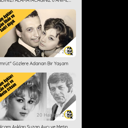
DİNİZİ ALAMAYACAĞINIZ 6 ANİME
İ ÖNERİMİZ
12 Temmuz 2023
ümrüt'' Gözlere Adanan Bir Yaşam
20 Haziran 2023
ilçam Aşkları Suzan Avcı ve Metin