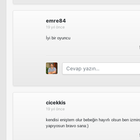
emre84
19 yıl önce
İyi bir oyuncu
cicekkis
19 yıl önce
kendisi eniştem olur bebeğin hayırlı olsun ben izmird
yapıyosun bravo sana:)