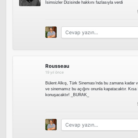
İsimsizler Dizisinde hakkını fazlasıyla verdi
Rousseau
19 yıl önce
Bülent Alkış, Türk Sineması'nda bu zamana kadar v
ve sinemamız bu açığını onunla kapatacaktır. Kısa 
konuşacaktır! _BURAK_