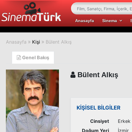
Anasayfa
Sinema
Anasayfa
Kişi
Bülent Alkış
Genel Bakış
Bülent Alkış
KİŞİSEL BİLGİLER
Cinsiyet
Erkek
Doğum Yeri
İzmir