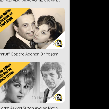
DİNİZİ ALAMAYACAĞINIZ 6 ANİME
İ ÖNERİMİZ
12 Temmuz 2023
ümrüt'' Gözlere Adanan Bir Yaşam
20 Haziran 2023
ilçam Aşkları Suzan Avcı ve Metin