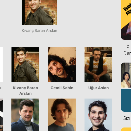
Kıvanç Baran Arslan
Halu
Der
ı
Kıvanç Baran
Cemil Şahin
Uğur Aslan
Arslan
Siz