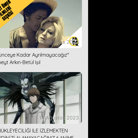
16 Ağustos 2023
lünceye Kadar Ayrılmayacağız''
eyt Arkın-Betül Işıl
14 Ağustos 2023
ÜKLEYECİLİĞİ İLE İZLEMEKTEN