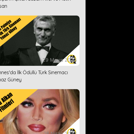
san
29 Mayıs 2023
nes'da İlk Ödüllü Türk Sinemacı
maz Güney
18 Nisan 2023