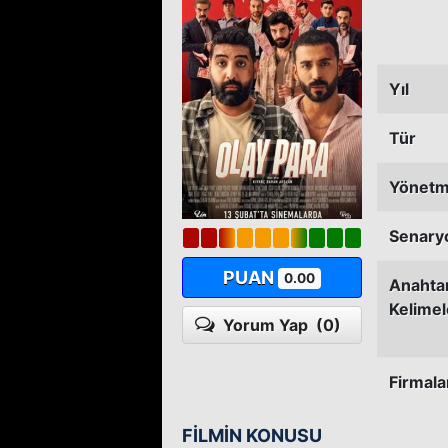
Yıl
Tür
Yönet
Senary
PUAN
0.00
Anahta
Kelimel
Yorum Yap
(0)
Firmala
FİLMİN KONUSU