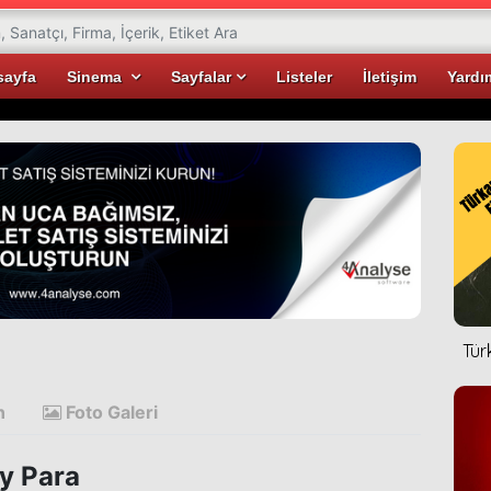
sayfa
Sinema
Sayfalar
Listeler
İletişim
Yardı
Tür
n
Foto Galeri
y Para