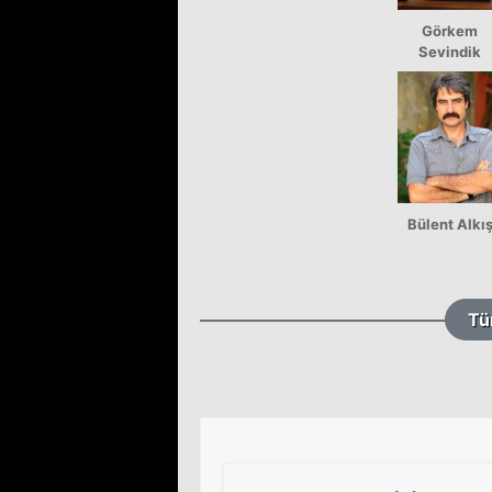
Görkem
Sevindik
Bülent Alkı
Tü