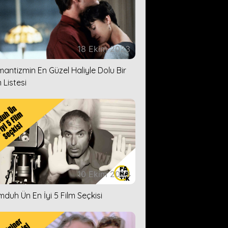
18 Ekim 2023
antizmin En Güzel Haliyle Dolu Bir
 Listesi
10 Ekim 2023
duh Ün En İyi 5 Film Seçkisi