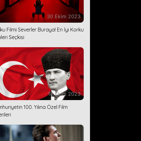
30 Ekim 2023
ku Filmi Severler Buraya! En İyi Korku
leri Seçkisi
18 Ekim 2023
huriyetin 100. Yılına Özel Film
rileri