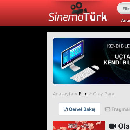
Ana
Anasayfa
Film
Olay Para
Genel Bakış
Fragma
Ola