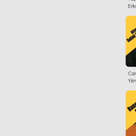
Erk
Can
Yıl