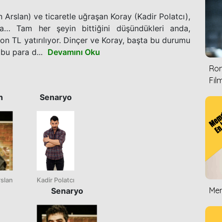
 Arslan) ve ticaretle uğraşan Koray (Kadir Polatcı),
a… Tam her şeyin bittiğini düşündükleri anda,
yon TL yatırılıyor. Dinçer ve Koray, başta bu durumu
bu para d...
Devamını Oku
Rom
Film
n
Senaryo
rslan
Kadir Polatcı
Mem
Senaryo