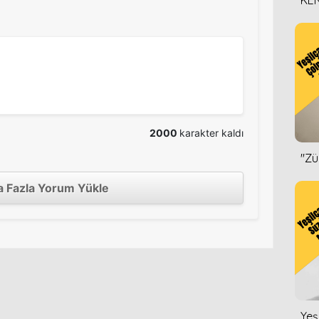
KEN
DİZ
2000
karakter kaldı
''Z
 Fazla Yorum Yükle
Yeş