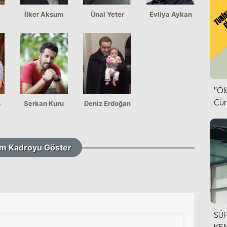
İlker Aksum
Ünal Yeter
Evliya Aykan
''Ö
Cün
ş
Serkan Kuru
Deniz Erdoğan
m Kadroyu Göster
SÜR