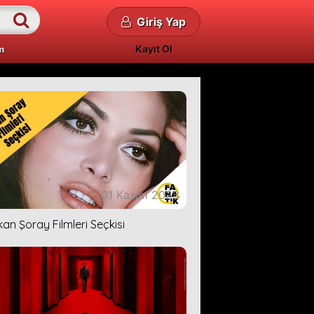
Giriş Yap
Kayıt Ol
m
01 Kasım 2023
kan Şoray Filmleri Seçkisi