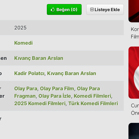
Beğen
(0)
Listeye Ekle
2025
Kor
Film
Komedi
men
Kıvanç Baran Arslan
o
Kadir Polatcı
,
Kıvanç Baran Arslan
r
Olay Para
,
Olay Para Film
,
Olay Para
er
Fragman
,
Olay Para İzle
,
Komedi Filmleri
,
2025 Komedi Filmleri
,
Türk Komedi Filmleri
Cum
Öne
r