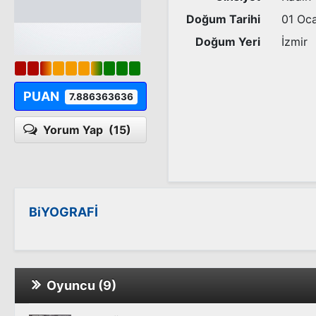
Doğum Tarihi
01 Oc
Doğum Yeri
İzmir
PUAN
7.886363636
Yorum Yap
(15)
BiYOGRAFİ
Oyuncu (9)