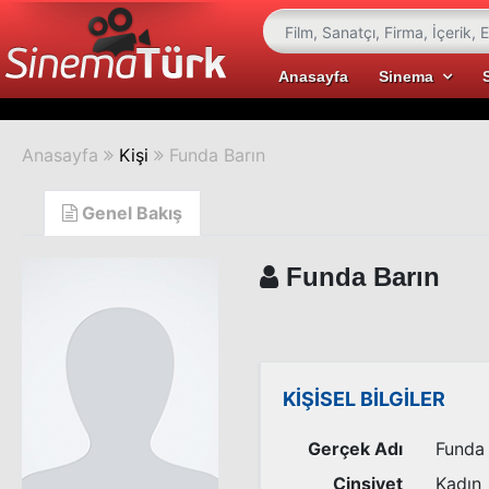
Anasayfa
Sinema
Anasayfa
Kişi
Funda Barın
Genel Bakış
Funda Barın
KİŞİSEL BİLGİLER
Gerçek Adı
Funda 
Cinsiyet
Kadın