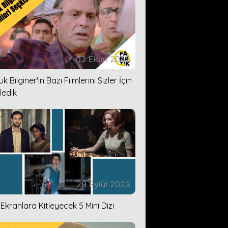
03 Ekim 2023
k Bilginer'in Bazı Filmlerini Sizler İçin
ledik
29 Eylül 2023
i Ekranlara Kitleyecek 5 Mini Dizi