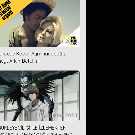
16 Ağustos 2023
lünceye Kadar Ayrılmayacağız''
eyt Arkın-Betül Işıl
14 Ağustos 2023
ÜKLEYECİLİĞİ İLE İZLEMEKTEN