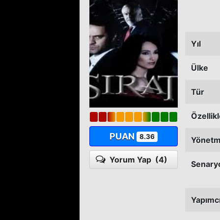
Yıl
Ülke
Tür
Özellik
PUAN
8.36
Yönet
Yorum Yap
(4)
Senary
Yapımc