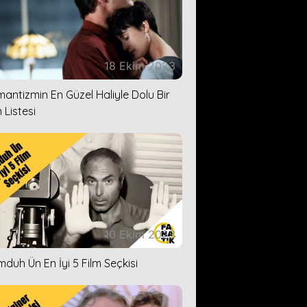
18 Ekim 2023
antizmin En Güzel Haliyle Dolu Bir
 Listesi
10 Ekim 2023
duh Ün En İyi 5 Film Seçkisi