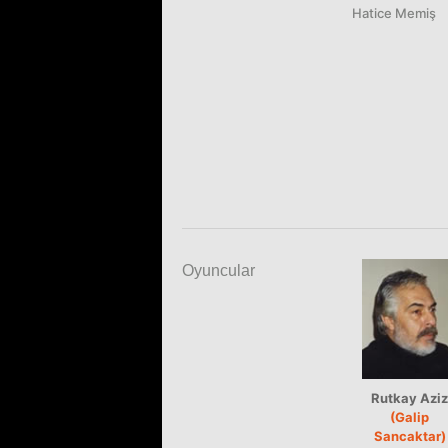
Hatice Memiş
Oyuncular
Rutkay Aziz
(Galip
Sancaktar)