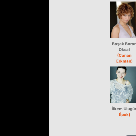
Başak Bora
Oksal
(Canan
Erkman)
İlkem Ulugü
(İpek)