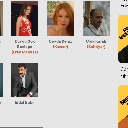
Erk
n
Duygu Gök
Ceyda Deniz
Ufuk Karali
Boztepe
(Kevser)
(Bahtiyar)
(Eren Manyas)
Can
Yıl
n
Erdal Bakır