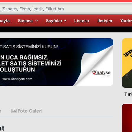
sayfa
Sinema
Sayfalar
Listeler
İletişim
Yardı
Tür
n
Foto Galeri
at