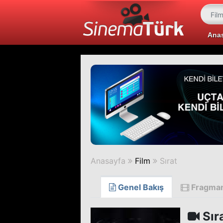
Ana
Anasayfa
Film
Sırat
Genel Bakış
Fragma
Sır