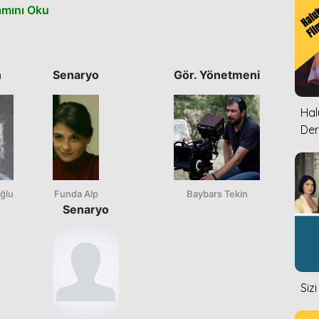
mını Oku
n
Senaryo
Gör. Yönetmeni
Halu
Der
ğlu
Funda Alp
Baybars Tekin
Senaryo
Siz