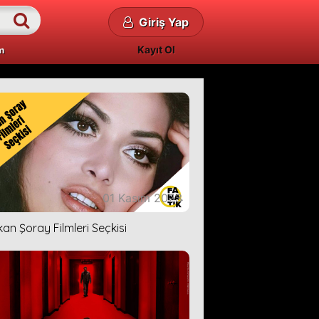
Giriş Yap
Kayıt Ol
m
01 Kasım 2023
kan Şoray Filmleri Seçkisi