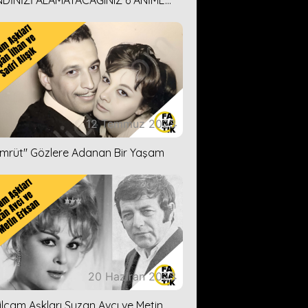
DİNİZİ ALAMAYACAĞINIZ 6 ANİME
İ ÖNERİMİZ
12 Temmuz 2023
ümrüt'' Gözlere Adanan Bir Yaşam
20 Haziran 2023
ilçam Aşkları Suzan Avcı ve Metin