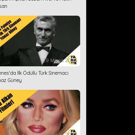
san
29 Mayıs 2023
nes'da İlk Ödüllü Türk Sinemacı
maz Güney
18 Nisan 2023