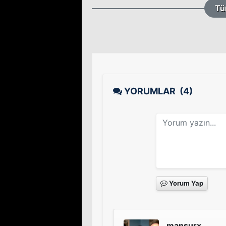
Tü
YORUMLAR
(4)
Yorum Yap
mansurx