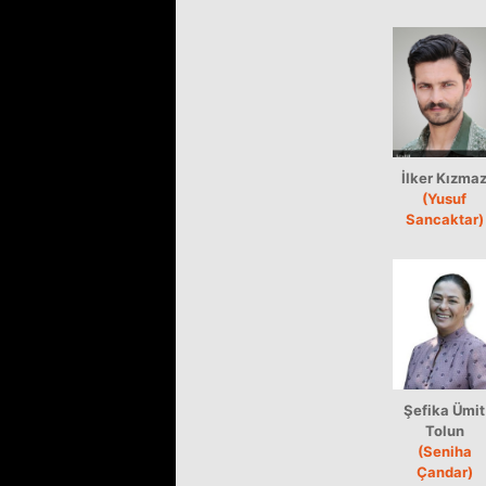
İlker Kızma
(Yusuf
Sancaktar)
Şefika Ümit
Tolun
(Seniha
Çandar)