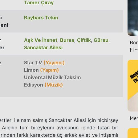
Tamer Çıray
ü
Baybars Tekin
eni
r
Aşk Ve İhanet
,
Bursa
,
Çiftlik
,
Gürsu
,
Rom
er
Sancaktar Ailesi
Film
r
Star TV
(Yayıncı)
Limon
(Yapım)
Universal Müzik Taksim
Edisyon
(Müzik)
Mem
fertleri ile nam salmış Sancaktar Ailesi için hiçbirşey
 Ailenin tüm bireylerini avucunun içinde tutan bir
rinden farklı karakterde üç erkek evlat ve ihtişamlı