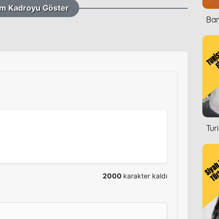
m Kadroyu Göster
Ban
Tur
2000
karakter kaldı