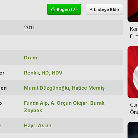
Beğen
(7)
Listeye Ekle
2011
Kor
Film
Dram
ler
Renkli
,
HD
,
HDV
men
Murat Düzgünoğlu
,
Hatice Memiş
o
Funda Alp
,
A. Orçun Okşar
,
Burak
Cum
Zeybek
Öne
ı
Hayri Aslan