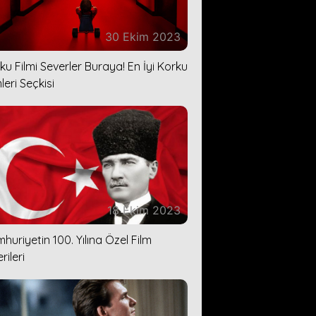
30 Ekim 2023
ku Filmi Severler Buraya! En İyi Korku
leri Seçkisi
18 Ekim 2023
huriyetin 100. Yılına Özel Film
rileri