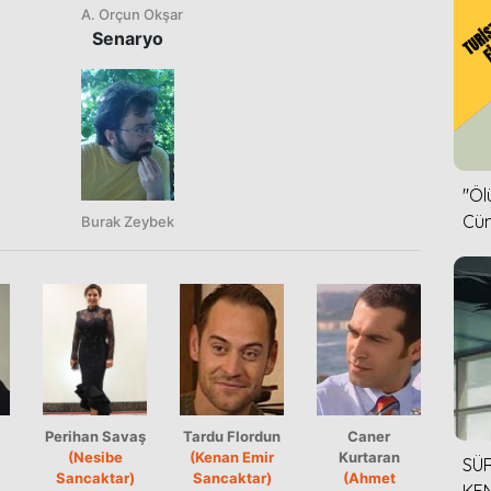
A. Orçun Okşar
Senaryo
''Ö
Cün
Burak Zeybek
Perihan Savaş
Tardu Flordun
Caner
(Nesibe
(Kenan Emir
Kurtaran
SÜR
Sancaktar)
Sancaktar)
(Ahmet