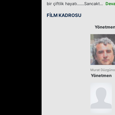
bir çiftlik hayatı.......Sancakt...
Deva
FİLM KADROSU
Yönetme
Murat Düzgüno
Yönetmen