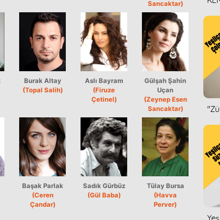
KEN
Sancaktar)
DİZ
z
Burak Altay
Aslı Bayram
Gülşah Şahin
(Topal Salih)
(Firuze
Uçan
Çetinel)
(Zeynep Esen
''Z
Sancaktar)
Başak Parlak
Sadık Gürbüz
Tülay Bursa
(Ceren
(Gül Baba)
(Havva
Çandar)
Perver)
Yeş