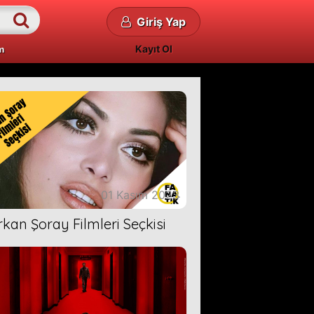
Giriş Yap
Kayıt Ol
m
01 Kasım 2023
rkan Şoray Filmleri Seçkisi