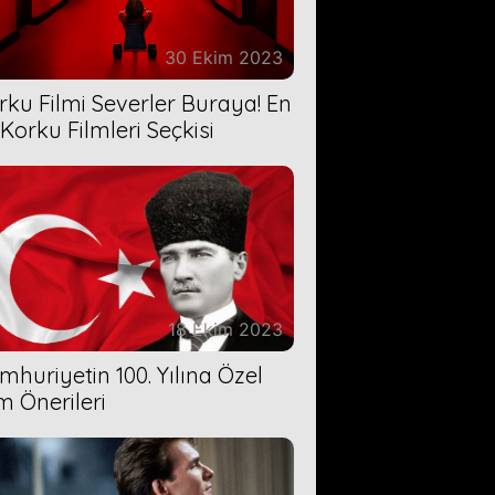
30 Ekim 2023
rku Filmi Severler Buraya! En
 Korku Filmleri Seçkisi
18 Ekim 2023
mhuriyetin 100. Yılına Özel
lm Önerileri