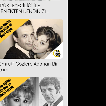
RÜKLEYECİLİĞİ İLE
LEMEKTEN KENDİNİZİ
AMAYACAĞINIZ 6 ANİME DİZİ
ERİMİZ
12 Temmuz 2023
Zümrüt'' Gözlere Adanan Bir
şam