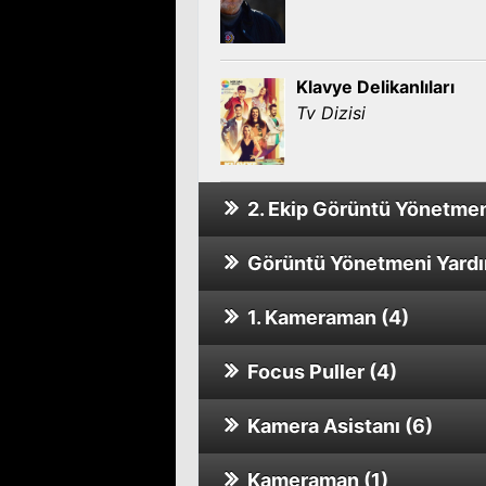
Klavye Delikanlıları
Tv Dizisi
2. Ekip Görüntü Yönetmen
Görüntü Yönetmeni Yardım
Beyaz Yalan
Tv Dizisi
1. Kameraman (4)
Sırat
Tv Dizisi
Focus Puller (4)
Yalancı Romantik 2. S
Bugünün Saraylısı 2. 
Tv Dizisi
Tv Dizisi
Kamera Asistanı (6)
Havalimanı / İyi Uçuşla
Kirli Beyaz
Tv Dizisi
Tv Dizisi
Kameraman (1)
Zeynep'in Sekiz Günü