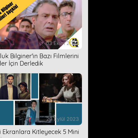
03 Ekim 2023
uk Bilginer'in Bazı Filmlerini
ler İçin Derledik
29 Eylül 2023
zi Ekranlara Kitleyecek 5 Mini