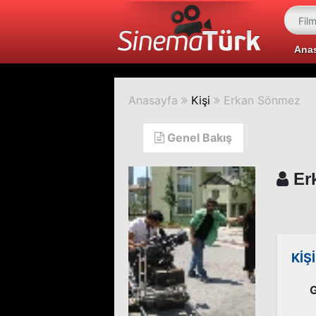
Ana
Anasayfa
Kişi
Erkan Sönmez
Genel Bakış
Er
KİŞ
G