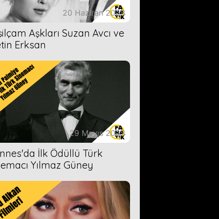
20 Haziran 2023
şilçam Aşkları Suzan Avcı ve
tin Erksan
29 Mayıs 2023
nnes'da İlk Ödüllü Türk
nemacı Yılmaz Güney