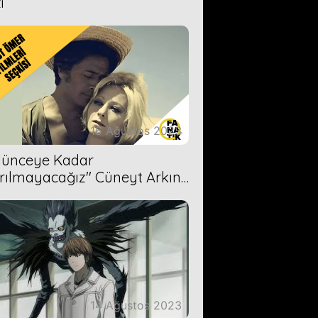
i
16 Ağustos 2023
Ölünceye Kadar
rılmayacağız'' Cüneyt Arkın-
ül Işıl
14 Ağustos 2023