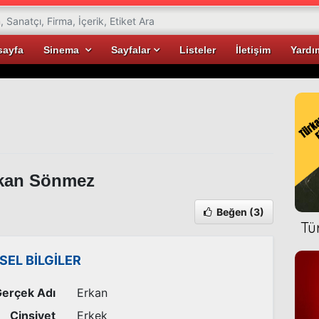
sayfa
Sinema
Sayfalar
Listeler
İletişim
Yardı
kan Sönmez
Beğen
(3)
Tü
İSEL BİLGİLER
erçek Adı
Erkan
Cinsiyet
Erkek