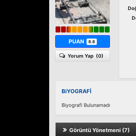
Doğ
D
PUAN
8.8
Yorum Yap
(0)
BiYOGRAFİ
Biyografi Bulunamadı
Görüntü Yönetmeni (7)