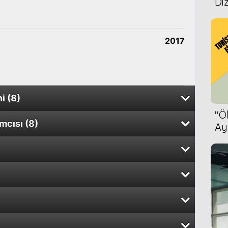
Diz
2017
i (8)
''
cısı (8)
2015
Ay
Bet
2011
ezon
2009
Sezon
2014
r
2008
2010
2007