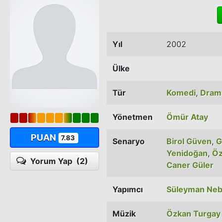
Yıl
2002
Ülke
Tür
Komedi
,
Dram
Yönetmen
Ömür Atay
PUAN
7.83
Senaryo
Birol Güven
,
G
Yenidoğan
,
Öz
Yorum Yap
(2)
Caner Güler
Yapımcı
Süleyman Neb
Müzik
Özkan Turgay