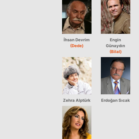
İhsan Devrim
Engin
(Dede)
Günaydın
(Bilal)
Zehra Alptürk
Erdoğan Sıcak