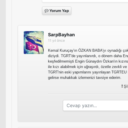
Yorum Yap
SarpBayhan
11 yıl önce
Kemal Kuruçay'ın ÖZKAN BABA'yı oynadığı çok g
diziydi. TGRT'de yayınlanırdı, o dönem daha E
keşfedilmemişti Engin Günaydın Özkan'ın kızına
ile kızı alabilmek için uğraşırdı, özetle zevkli ve 
TGRT'nin eski yapımlarını yayınlayan TGRTEU k
gelirse muhakkak izlemenizi tavsiye ederim.
Şi