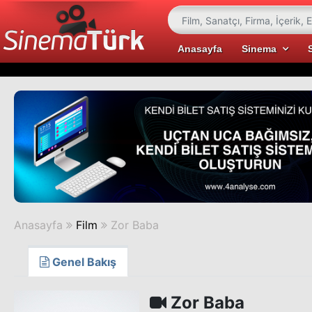
Anasayfa
Sinema
Anasayfa
Film
Zor Baba
Genel Bakış
Zor Baba