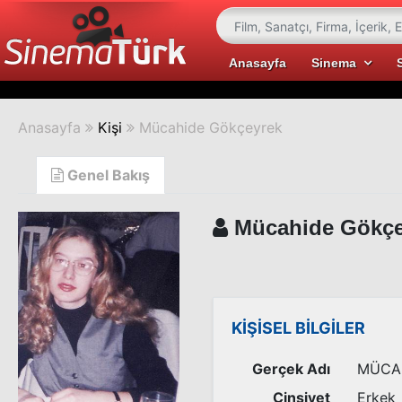
Anasayfa
Sinema
Anasayfa
Kişi
Mücahide Gökçeyrek
Genel Bakış
Mücahide Gökçe
KİŞİSEL BİLGİLER
Gerçek Adı
MÜCA
Cinsiyet
Erkek