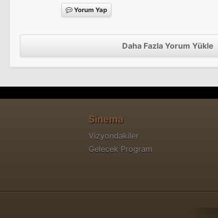
Yorum Yap
Daha Fazla Yorum Yükle
Sinema
Vizyondakiler
Gelecek Program