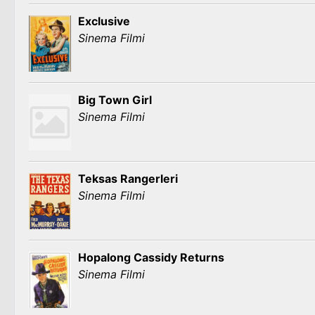
Exclusive
Sinema Filmi
Big Town Girl
Sinema Filmi
Teksas Rangerleri
Sinema Filmi
Hopalong Cassidy Returns
Sinema Filmi