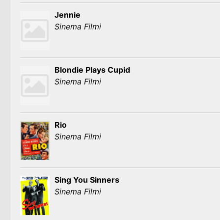
Jennie
Sinema Filmi
Blondie Plays Cupid
Sinema Filmi
Rio
Sinema Filmi
Sing You Sinners
Sinema Filmi