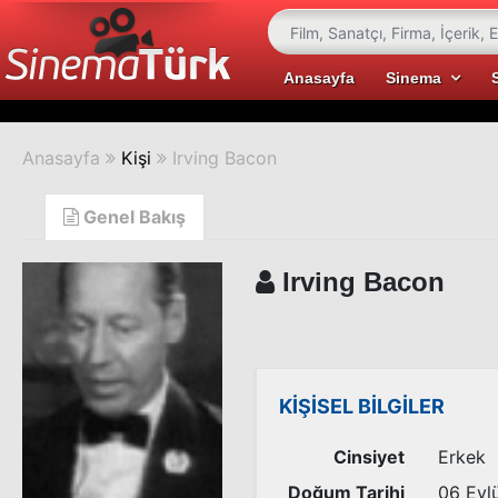
Anasayfa
Sinema
Anasayfa
Kişi
Irving Bacon
Genel Bakış
Irving Bacon
KİŞİSEL BİLGİLER
Cinsiyet
Erkek
Doğum Tarihi
06 Eyl