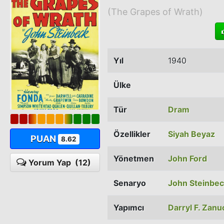
(The Grapes of Wrath)
Yıl
1940
Ülke
Tür
Dram
Özellikler
Siyah Beyaz
PUAN
8.62
Yönetmen
John Ford
Yorum Yap
(12)
Senaryo
John Steinbe
Yapımcı
Darryl F. Zanu