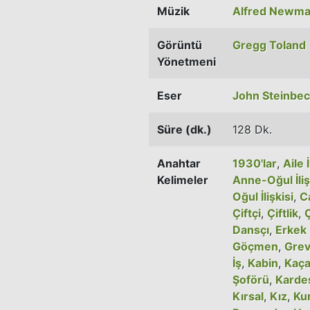
Müzik
Alfred Newm
Görüntü
Gregg Toland
Yönetmeni
Eser
John Steinbe
Süre (dk.)
128 Dk.
Anahtar
1930'lar
,
Aile İ
Kelimeler
Anne-Oğul İliş
Oğul İlişkisi
,
Ca
Çiftçi
,
Çiftlik
,
Dansçı
,
Erkek 
Göçmen
,
Gre
İş
,
Kabin
,
Kaç
Şoförü
,
Kardeş 
Kırsal
,
Kız
,
Kur