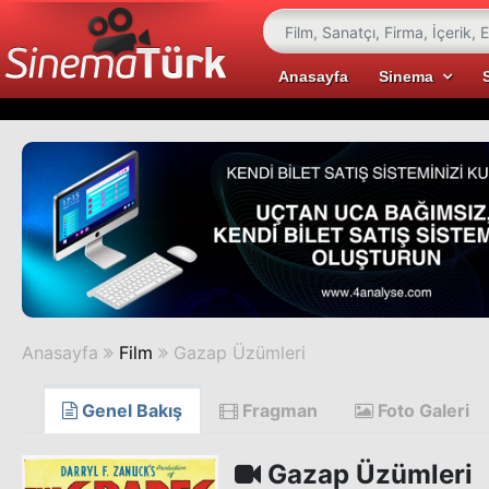
Anasayfa
Sinema
Anasayfa
Film
Gazap Üzümleri
Genel Bakış
Fragman
Foto Galeri
Gazap Üzümleri