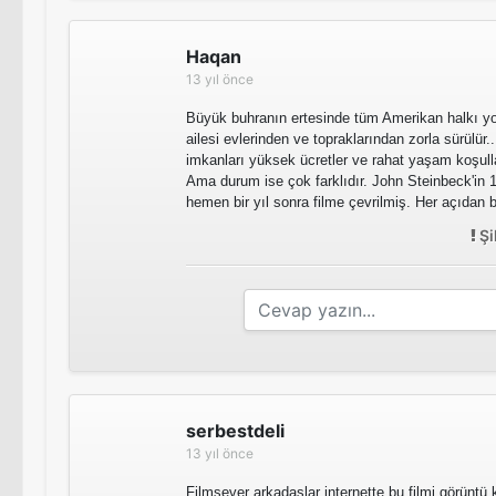
Haqan
13 yıl önce
Büyük buhranın ertesinde tüm Amerikan halkı yok
ailesi evlerinden ve topraklarından zorla sürülür..
imkanları yüksek ücretler ve rahat yaşam koşulla
Ama durum ise çok farklıdır. John Steinbeck'in 
hemen bir yıl sonra filme çevrilmiş. Her açıdan b
Şi
serbestdeli
13 yıl önce
Filmsever arkadaşlar internette bu filmi görüntü 