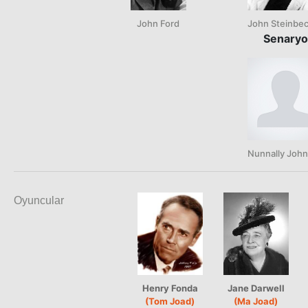
John Ford
John Steinbe
Senaryo
Nunnally Joh
Oyuncular
Henry Fonda
Jane Darwell
(Tom Joad)
(Ma Joad)