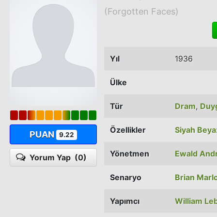
(Forgotten Faces)
Yıl
1936
Ülke
Tür
Dram
,
Duy
Özellikler
Siyah Beya
PUAN
9.22
Yönetmen
Ewald And
Yorum Yap
(0)
Senaryo
Brian Marl
Yapımcı
William Le