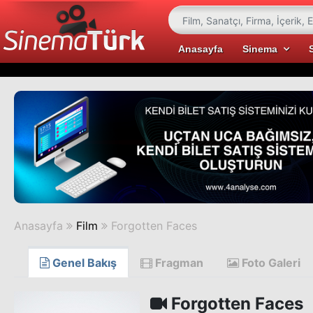
Anasayfa
Sinema
Anasayfa
Film
Forgotten Faces
Genel Bakış
Fragman
Foto Galeri
Forgotten Faces