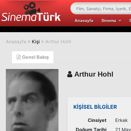
Anasayfa
Sinema
Anasayfa
Kişi
Arthur Hohl
Genel Bakış
Arthur Hohl
KİŞİSEL BİLGİLER
Cinsiyet
Erkek
Doğum Tarihi
21 May