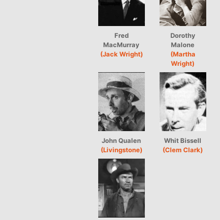
Fred
Dorothy
MacMurray
Malone
(Jack Wright)
(Martha
Wright)
John Qualen
Whit Bissell
(Livingstone)
(Clem Clark)