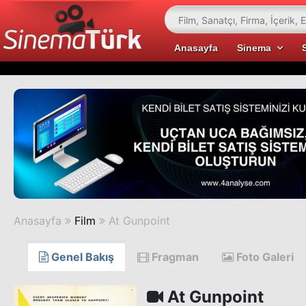
Anasayfa
Sinema
Anasayfa
Film
At Gunpoint
Genel Bakış
Fragman
Foto Galeri
At Gunpoint