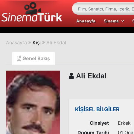
Anasayfa
Sinema
Anasayfa
Kişi
Ali Ekdal
Genel Bakış
Ali Ekdal
KİŞİSEL BİLGİLER
Cinsiyet
Erkek
Doğum Tarihi
01 Oca