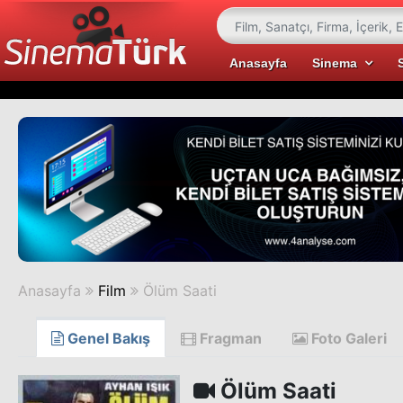
Anasayfa
Sinema
Anasayfa
Film
Ölüm Saati
Genel Bakış
Fragman
Foto Galeri
Ölüm Saati