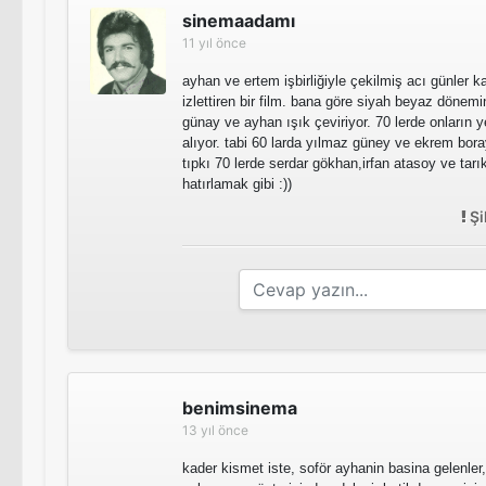
sinemaadamı
11 yıl önce
ayhan ve ertem işbirliğiyle çekilmiş acı günler 
izlettiren bir film. bana göre siyah beyaz dönemin 
günay ve ayhan ışık çeviriyor. 70 lerde onların ye
alıyor. tabi 60 larda yılmaz güney ve ekrem bo
tıpkı 70 lerde serdar gökhan,irfan atasoy ve tarık
hatırlamak gibi :))
Şi
benimsinema
13 yıl önce
kader kismet iste, soför ayhanin basina gelenler