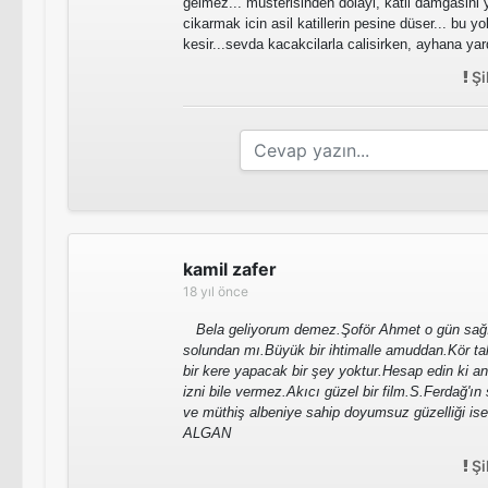
gelmez... müsterisinden dolayi, katil damgasini y
cikarmak icin asil katillerin pesine düser... bu y
kesir...sevda kacakcilarla calisirken, ayhana yar
Şi
kamil zafer
18 yıl önce
Bela geliyorum demez.Şoför Ahmet o gün sağı
solundan mı.Büyük bir ihtimalle amuddan.Kör tali
bir kere yapacak bir şey yoktur.Hesap edin ki a
izni bile vermez.Akıcı güzel bir film.S.Ferdağ'ı
ve müthiş albeniye sahip doyumsuz güzelliği is
ALGAN
Şi