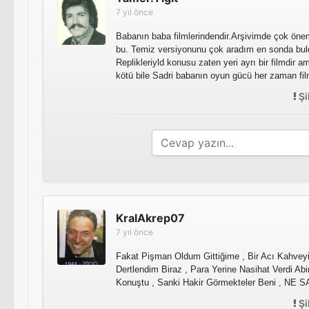
7 yıl önce
Babanın baba filmlerindendir.Arşivimde çok önemli 
bu. Temiz versiyonunu çok aradım en sonda bu
Replikleriyld konusu zaten yeri ayrı bir filmdir 
kötü bile Sadri babanın oyun gücü her zaman film
Şi
KralAkrep07
7 yıl önce
Fakat Pişman Oldum Gittiğime , Bir Acı Kahveyi
Dertlendim Biraz , Para Yerine Nasihat Verdi A
Konuştu , Sanki Hakir Görmekteler Beni , NE
Şi