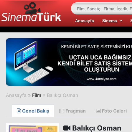
Anasayfa
Sinema
Anasayfa
Film
Balıkçı Osman
Genel Bakış
Fragman
Foto Galeri
Balıkçı Osman