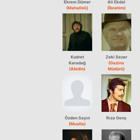
Ekrem Dümer
Ali Ekdal
(Mahalleli)
(İbrahim)
Kudret
Zeki Sezer
Karadağ
(Gazino
(Abidin)
Müdürü)
Özden Sayın
Rıza Genç
(Mualla)