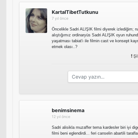
KartalTibetTutkunu
7 yıl önce
Öncelikle Sadri ALIŞIK filmi diyerek izlediğim; n
alıştığımız ordinaryüs Sadri ALIŞIK oyun ruhu
yaşatması tabiat'ı ile filmin cast ve konsept k
etmek olası..?
Şi
benimsinema
12 yıl önce
Sadri alisikla muzaffer tema kardesler biri iyi d
filmi beni eglendirdi... feri canselin abartili tarafl