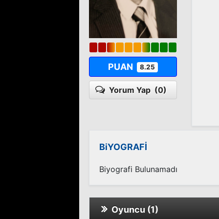
PUAN
8.25
Yorum Yap
(0)
BiYOGRAFİ
Biyografi Bulunamadı
Oyuncu (1)