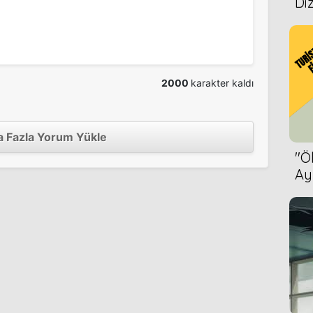
Diz
1979
1977
1977
1979
1979
2000
karakter kaldı
1977
1977
1979
 Fazla Yorum Yükle
''
1978
1977
Ay
Bet
sin
1977
1977
1978
1977
acak
1977
1977