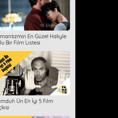
18 Ekim 2023
mantizmin En Güzel Haliyle
u Bir Film Listesi
10 Ekim 2023
mduh Ün En İyi 5 Film
çkisi