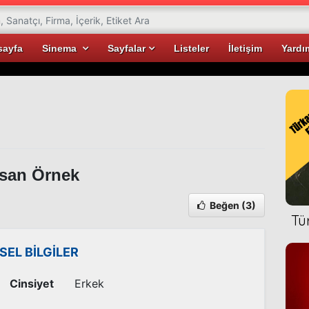
sayfa
Sinema
Sayfalar
Listeler
İletişim
Yardı
san Örnek
Beğen
(3)
Tü
İSEL BİLGİLER
Cinsiyet
Erkek