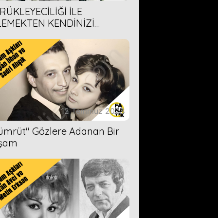
RÜKLEYECİLİĞİ İLE
LEMEKTEN KENDİNİZİ
AMAYACAĞINIZ 6 ANİME DİZİ
ERİMİZ
12 Temmuz 2023
Zümrüt'' Gözlere Adanan Bir
şam