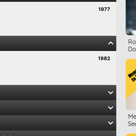
1977
Ro
Dol
1982
1981
Me
a
1979
Se