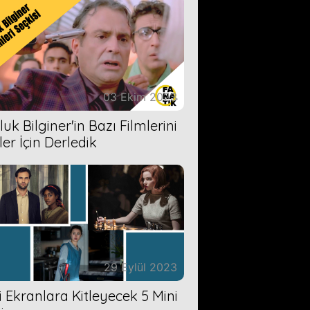
03 Ekim 2023
uk Bilginer'in Bazı Filmlerini
ler İçin Derledik
29 Eylül 2023
zi Ekranlara Kitleyecek 5 Mini