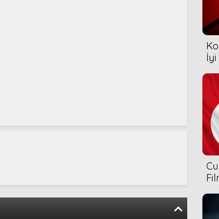
Ko
İyi
Cu
Fi