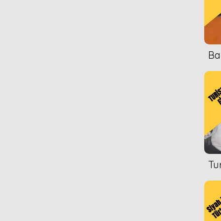
1978
ten
1976
1976
Ba
1978
 Kaderi
1976
1976
1978
 Yatar
1976
1976
Tu
 Doğuruyor
1978
amlar
1976
ldik
1976