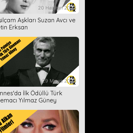
20 Haziran 2023
şilçam Aşkları Suzan Avcı ve
tin Erksan
29 Mayıs 2023
nnes'da İlk Ödüllü Türk
nemacı Yılmaz Güney