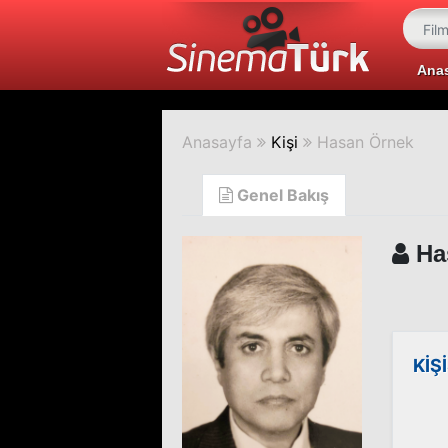
Ana
Anasayfa
Kişi
Hasan Örnek
Genel Bakış
Ha
KİŞ