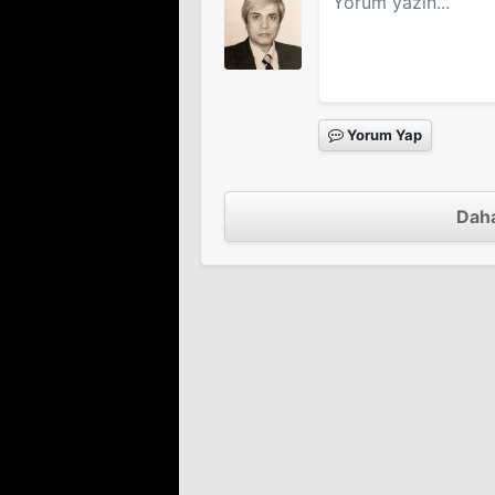
İsyan
Derbeder
Sinema Filmi
Sinema Filmi
Fırtına
Süpermenler
Sinema Filmi
Sinema Filmi
Kanun Gücü
Yorum Yap
Nehir
Sinema Filmi
Sinema Filmi
Dila Hanım
Mücevher Hırsızları
Sinema Filmi
Daha
Yüz Numaralı Adam
Dert Durağı
Sinema Filmi
Sinema Filmi
Sen Aşk Nedir Bilir Mi
Akrep Yuvası
Sinema Filmi
Sinema Filmi
Aldırma Gönül
Aslan Bacanak
Sinema Filmi
Sinema Filmi
Güneş Ne Zaman Doğ
Cemal
Sinema Filmi
Sinema Filmi