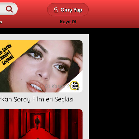
Giriş Yap
Kayıt Ol
m
01 Kasım 2023
rkan Şoray Filmleri Seçkisi