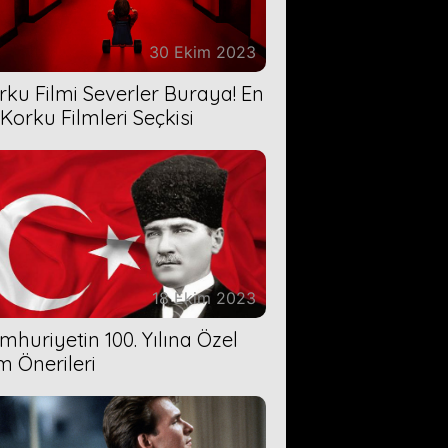
30 Ekim 2023
rku Filmi Severler Buraya! En
 Korku Filmleri Seçkisi
18 Ekim 2023
mhuriyetin 100. Yılına Özel
lm Önerileri