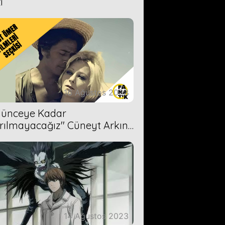
i
16 Ağustos 2023
Ölünceye Kadar
rılmayacağız'' Cüneyt Arkın-
ül Işıl
14 Ağustos 2023