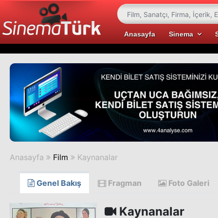
Anasayfa
Sinema
Anasayfa
Film
Kaynanalar
Genel Bakış
Fragman
Foto Galeri
Kaynanalar