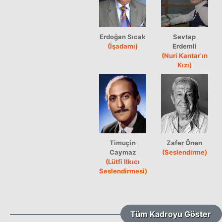
Erdoğan Sıcak
Sevtap
(İşadamı)
Erdemli
(Nuri Kantar'ın
Kızı)
Timuçin
Zafer Önen
Caymaz
(Seslendirme)
(Lütfi Ilkıcı
Seslendirmesi)
Tüm Kadroyu Göster