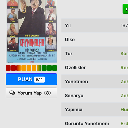
Yıl
19
Ülke
Tür
Ko
Özellikler
Ren
PUAN
9.11
Yönetmen
Zek
Yorum Yap
(8)
Senaryo
Zek
Yapımcı
Hü
Görüntü Yönetmeni
Er