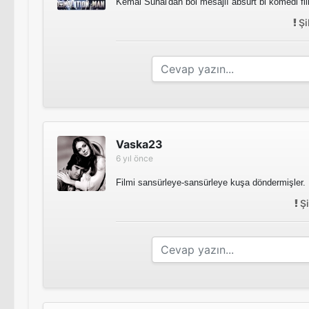
Kemal Sunal'dan bol mesajlı absürt bi komedi fi
Şi
Vaska23
6 yıl önce
Filmi sansürleye-sansürleye kuşa döndermişler.
Şi