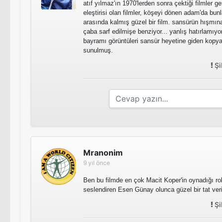
atıf yılmaz'ın 1970'lerden sonra çektiği filmler ge
eleştirisi olan filmler, köşeyi dönen adam'da bunlar
arasında kalmış güzel bir film. sansürün hışmı
çaba sarf edilmişe benziyor... yanlış hatırlamıy
bayramı görüntüleri sansür heyetine giden kopy
sunulmuş.
Şi
Mranonim
9 yıl önce
Ben bu filmde en çok Macit Koper'in oynadığı ro
seslendiren Esen Günay olunca güzel bir tat veri
Şi