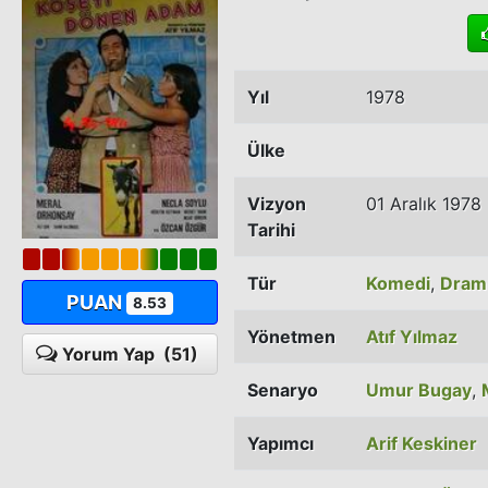
Yıl
1978
Ülke
Vizyon
01 Aralık 1978
Tarihi
Tür
Komedi
,
Dram
PUAN
8.53
Yönetmen
Atıf Yılmaz
Yorum Yap
(51)
Senaryo
Umur Bugay
,
Yapımcı
Arif Keskiner