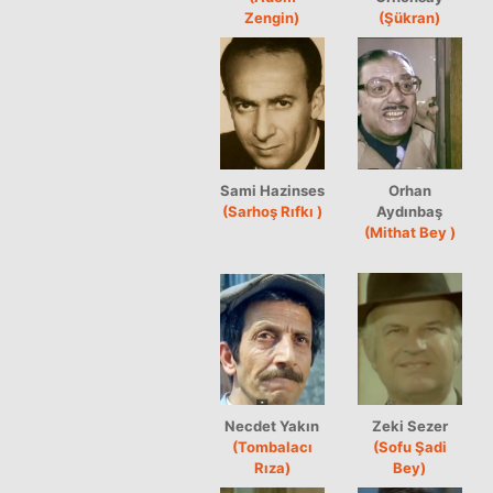
Zengin)
(Şükran)
Sami Hazinses
Orhan
(Sarhoş Rıfkı )
Aydınbaş
(Mithat Bey )
Necdet Yakın
Zeki Sezer
(Tombalacı
(Sofu Şadi
Rıza)
Bey)