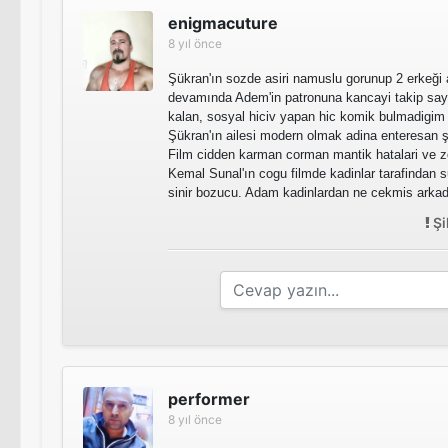
enigmacuture
8 yıl önce
Şükran'ın sozde asiri namuslu gorunup 2 erkeği 
devamında Adem'in patronuna kancayi takip sayi
kalan, sosyal hiciv yapan hic komik bulmadigim f
Şükran'ın ailesi modern olmak adina enteresan ş
Film cidden karman corman mantik hatalari ve zo
Kemal Sunal'ın cogu filmde kadinlar tarafindan s
sinir bozucu. Adam kadinlardan ne cekmis arka
Şi
performer
8 yıl önce