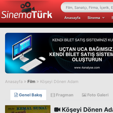
Anasayfa
Sinema
Anasayfa
Film
Köşeyi Dönen Adam
Genel Bakış
Fragman
Foto Galeri
Köşeyi Dönen A