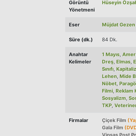
Görüntü
Hüseyin Özşa
Yönetmeni
Eser
Müjdat Gezen
Süre (dk.)
84 Dk.
Anahtar
1 Mayıs
,
Amer
Kelimeler
Dreş
,
Elmas
,
Sınıfı
,
Kapitali
Lehen
,
Mide B
Nöbet
,
Paragö
Filmi
,
Reklam 
Sosyalizm
,
So
TKP
,
Veterine
Firmalar
Çiçek Film
(Ya
Gala Film
(DV
Vipsaş Post P