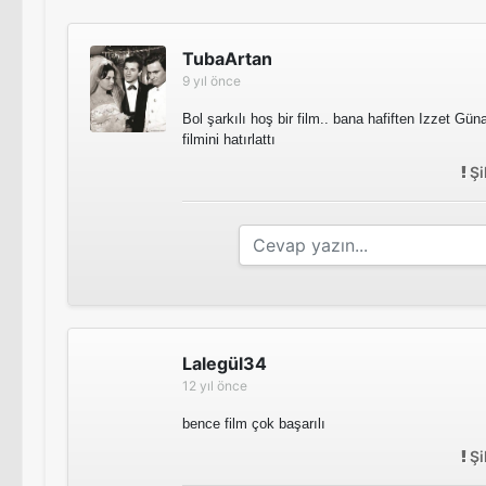
TubaArtan
9 yıl önce
Bol şarkılı hoş bir film.. bana hafiften Izzet Güna
filmini hatırlattı
Şi
Lalegül34
12 yıl önce
bence film çok başarılı
Şi