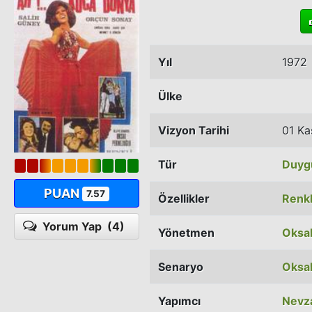
Yıl
1972
Ülke
Vizyon Tarihi
01 Ka
Tür
Duyg
PUAN
7.57
Özellikler
Renkl
Yorum Yap
(4)
Yönetmen
Oksa
Senaryo
Oksa
Yapımcı
Nevz