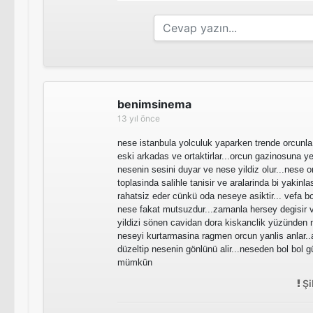
benimsinema
13 yıl önce
nese istanbula yolculuk yaparken trende orcunla t
eski arkadas ve ortaktirlar...orcun gazinosuna ye
nesenin sesini duyar ve nese yildiz olur...nese 
toplasinda salihle tanisir ve aralarinda bi yakin
rahatsiz eder cünkü oda neseye asiktir... vefa bo
nese fakat mutsuzdur...zamanla hersey degisir ve 
yildizi sönen cavidan dora kiskanclik yüzünden n
neseyi kurtarmasina ragmen orcun yanlis anlar
düzeltip nesenin gönlünü alir...neseden bol bol g
mümkün
Şi