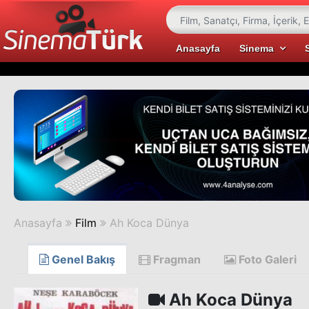
Anasayfa
Sinema
Anasayfa
Film
Ah Koca Dünya
Genel Bakış
Fragman
Foto Galeri
Ah Koca Dünya