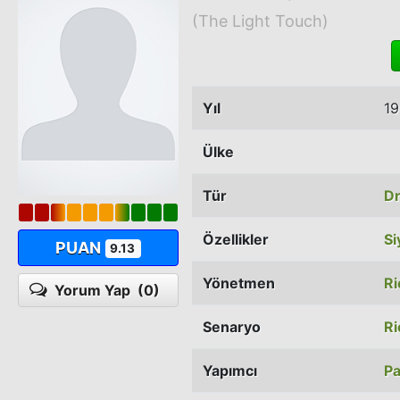
(The Light Touch)
Yıl
1
Ülke
Tür
D
Özellikler
Si
PUAN
9.13
Yönetmen
Ri
Yorum Yap
(0)
Senaryo
Ri
Yapımcı
Pa