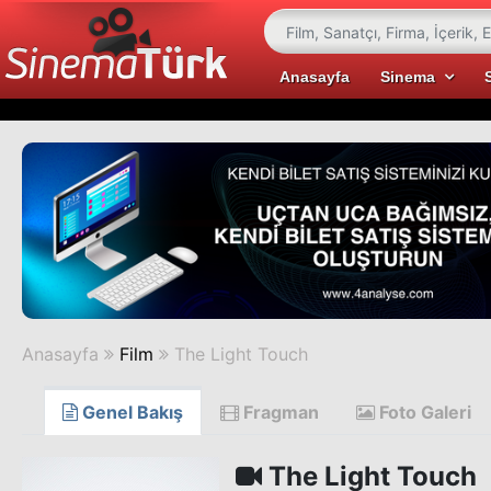
Anasayfa
Sinema
Anasayfa
Film
The Light Touch
Genel Bakış
Fragman
Foto Galeri
The Light Touch