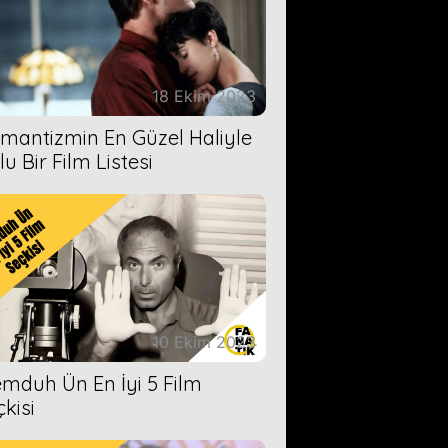
18 Ekim 2023
mantizmin En Güzel Haliyle
u Bir Film Listesi
10 Ekim 2023
mduh Ün En İyi 5 Film
çkisi