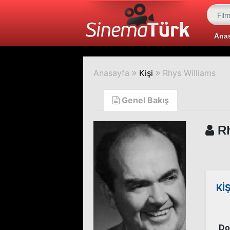
Ana
Anasayfa
Kişi
Rhys Williams
Genel Bakış
Rh
Kİ
Do