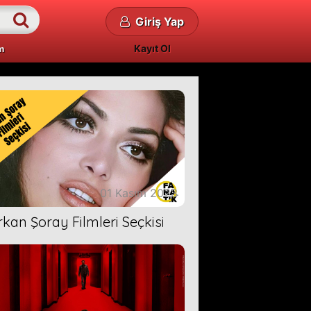
Giriş Yap
Kayıt Ol
m
01 Kasım 2023
rkan Şoray Filmleri Seçkisi