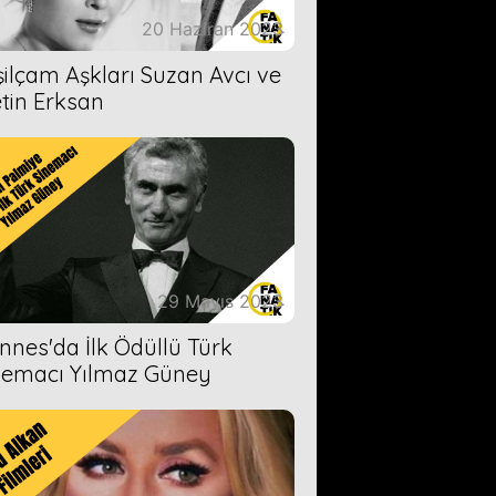
20 Haziran 2023
şilçam Aşkları Suzan Avcı ve
tin Erksan
29 Mayıs 2023
nnes'da İlk Ödüllü Türk
nemacı Yılmaz Güney