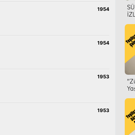
SÜ
1954
İZ
AL
ÖN
1954
1953
''
Ya
1953