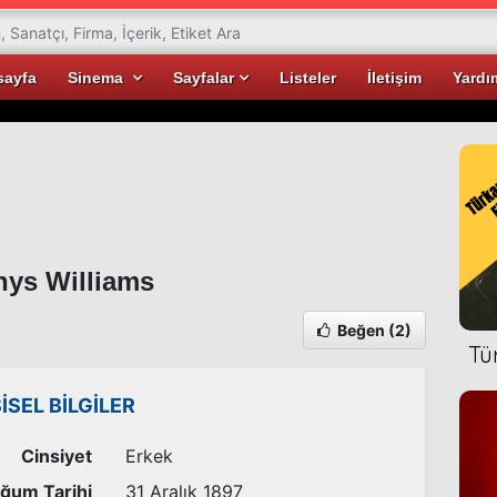
sayfa
Sinema
Sayfalar
Listeler
İletişim
Yardı
ys Williams
Beğen
(2)
Tü
ŞİSEL BİLGİLER
Cinsiyet
Erkek
ğum Tarihi
31 Aralık 1897