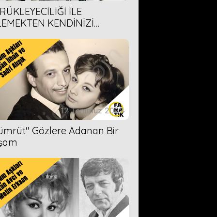
RÜKLEYECİLİĞİ İLE
LEMEKTEN KENDİNİZİ
AMAYACAĞINIZ 6 ANİME DİZİ
ERİMİZ
12 Temmuz 2023
Zümrüt'' Gözlere Adanan Bir
şam