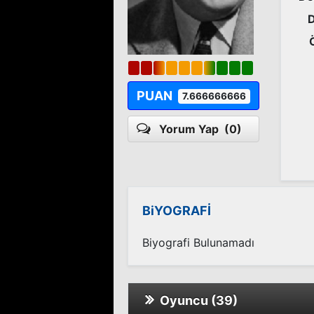
PUAN
7.666666666
Yorum Yap
(0)
BiYOGRAFİ
Biyografi Bulunamadı
Oyuncu (39)