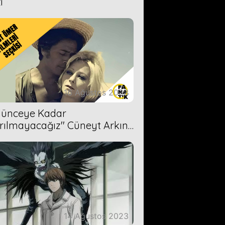
i
16 Ağustos 2023
Ölünceye Kadar
rılmayacağız'' Cüneyt Arkın-
ül Işıl
14 Ağustos 2023