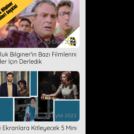
03 Ekim 2023
uk Bilginer'in Bazı Filmlerini
ler İçin Derledik
29 Eylül 2023
zi Ekranlara Kitleyecek 5 Mini