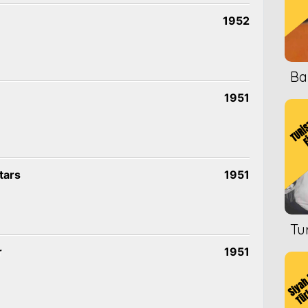
1952
Ba
1951
tars
1951
Tu
r
1951