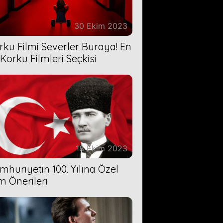
30 Ekim 2023
rku Filmi Severler Buraya! En
 Korku Filmleri Seçkisi
18 Ekim 2023
mhuriyetin 100. Yılına Özel
lm Önerileri