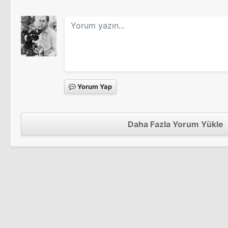
Doğru Yanlış
Soğukkanlı
Looking For Mr. Goodbar
Looking For Mr. Goodbar
Yorum Yap
Profesyoneller
Bite the Bullet
Bite the Bullet
Daha Fazla Yorum Yükle
Dollars
Dollars
The Happy Ending