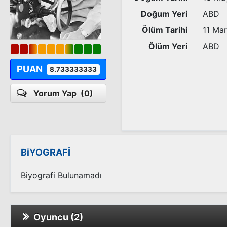
Doğum Yeri
ABD
Ölüm Tarihi
11 Ma
Ölüm Yeri
ABD
PUAN
8.733333333
Yorum Yap
(0)
BiYOGRAFİ
Biyografi Bulunamadı
Oyuncu (2)