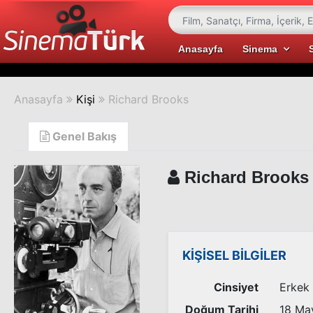
Anasayfa
Sinema
Anasayfa
Kişi
Richard Brooks
Genel Bakış
Richard Brooks
KİŞİSEL BİLGİLER
Cinsiyet
Erkek
Doğum Tarihi
18 Ma