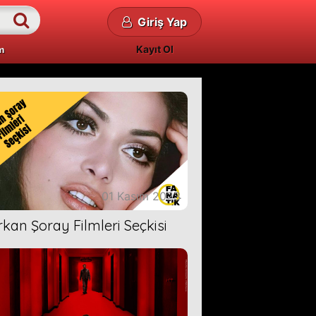
Giriş Yap
Kayıt Ol
m
01 Kasım 2023
rkan Şoray Filmleri Seçkisi