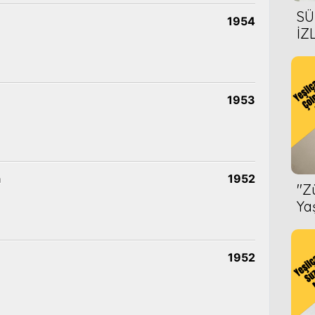
SÜ
1954
İZ
AL
ÖN
1953
a
1952
''
Ya
1952