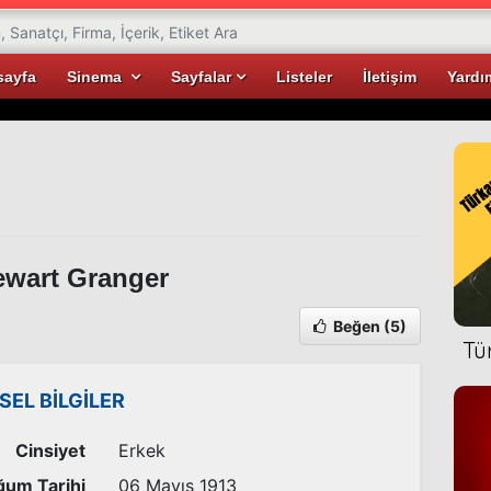
sayfa
Sinema
Sayfalar
Listeler
İletişim
Yardı
wart Granger
Beğen
(5)
Tü
İSEL BİLGİLER
Cinsiyet
Erkek
um Tarihi
06 Mayıs 1913