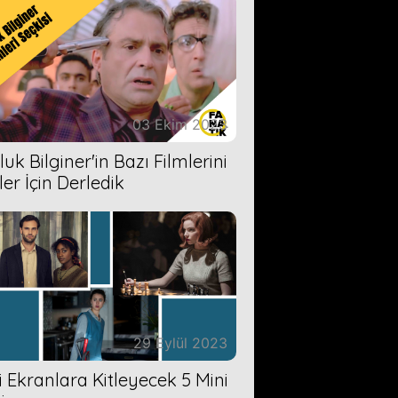
03 Ekim 2023
uk Bilginer'in Bazı Filmlerini
ler İçin Derledik
29 Eylül 2023
zi Ekranlara Kitleyecek 5 Mini