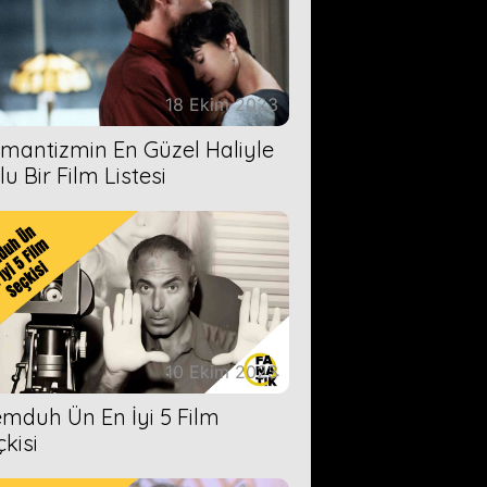
18 Ekim 2023
mantizmin En Güzel Haliyle
u Bir Film Listesi
10 Ekim 2023
mduh Ün En İyi 5 Film
çkisi