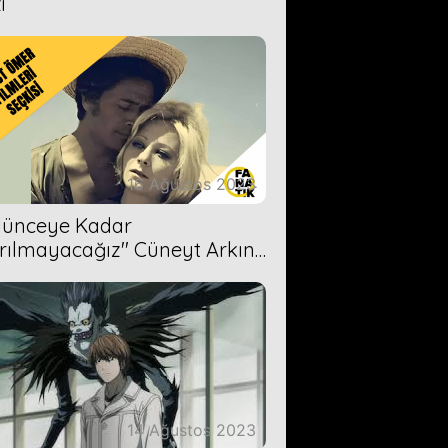
i
16 Ağustos 2023
Ölünceye Kadar
rılmayacağız'' Cüneyt Arkın-
ül Işıl
14 Ağustos 2023