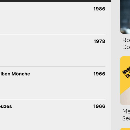
1986
Ro
1978
Dol
elben Mönche
1966
ouzes
1966
Me
Se