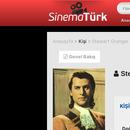
Ana
Anasayfa
Kişi
Stewart Granger
Genel Bakış
Ste
KİŞ
Doğ