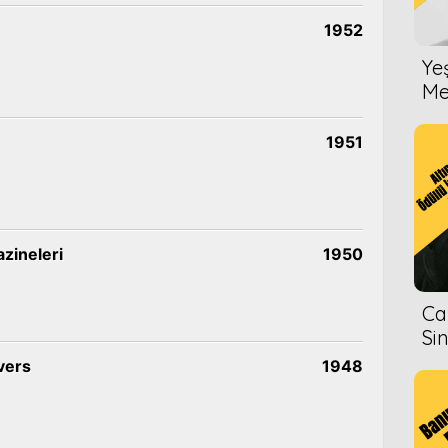
1952
Ye
Me
1951
zineleri
1950
Ca
Si
vers
1948