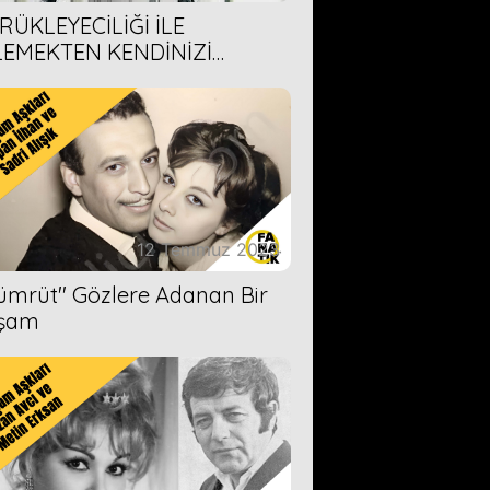
RÜKLEYECİLİĞİ İLE
LEMEKTEN KENDİNİZİ
AMAYACAĞINIZ 6 ANİME DİZİ
ERİMİZ
12 Temmuz 2023
Zümrüt'' Gözlere Adanan Bir
şam