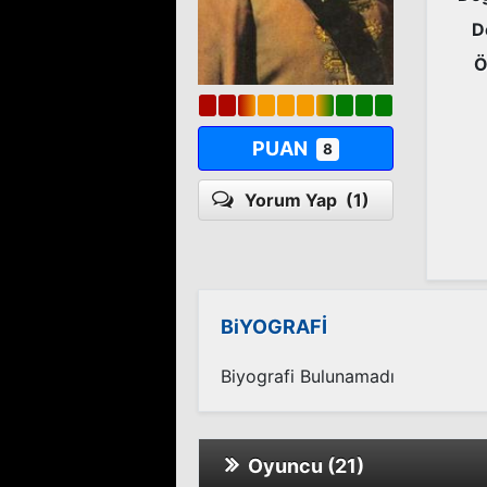
D
Ö
PUAN
8
Yorum Yap
(1)
BiYOGRAFİ
Biyografi Bulunamadı
Oyuncu (21)