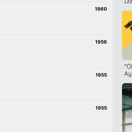
Diz
1960
1956
''
Ay
1955
Bet
1955