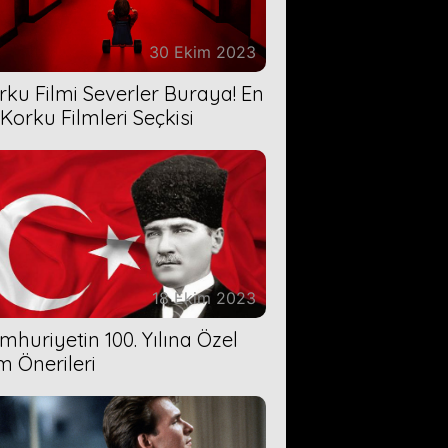
30 Ekim 2023
rku Filmi Severler Buraya! En
 Korku Filmleri Seçkisi
18 Ekim 2023
mhuriyetin 100. Yılına Özel
lm Önerileri