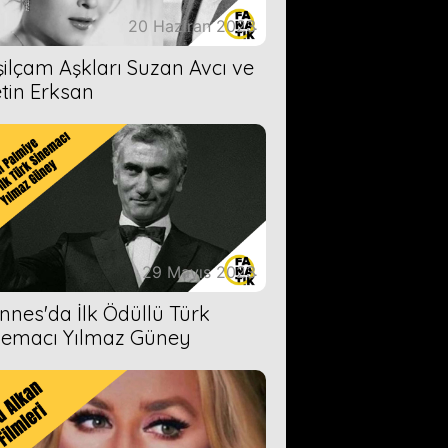
20 Haziran 2023
şilçam Aşkları Suzan Avcı ve
tin Erksan
29 Mayıs 2023
nnes'da İlk Ödüllü Türk
nemacı Yılmaz Güney