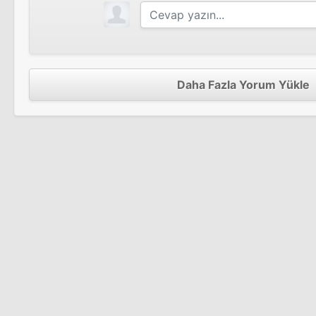
Geçmiş Zaman Elbiseleri
Tv Filmi
Daha Fazla Yorum Yükle
Sazlık
Tv Filmi
Bir İntihar
Tv Filmi
Mevlana
Sinema Filmi