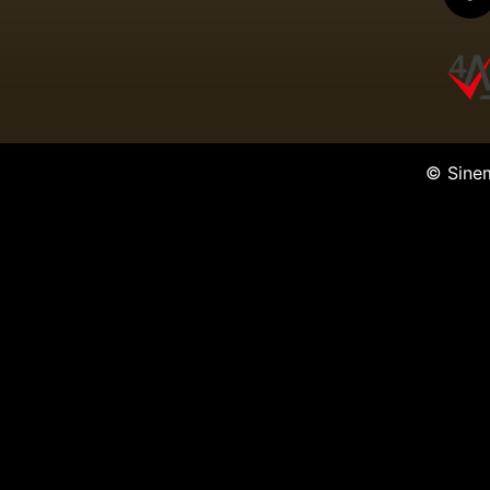
Bir Aşk Hikayesi
Görünce Kurşunlayın
Sinema Filmi
© Sine
Acı
Sinema Filmi
Kara Gün