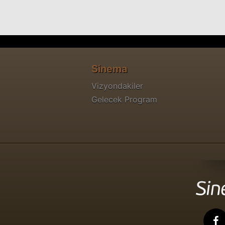
Katerina 72
Sinema Filmi
Vur Gardaş Vur
Sinema
Sinema Filmi
Vizyondakiler
Gelecek Program
Acı Pirinç
Sinema Filmi
Yarın Son Gündür
Sinema Filmi