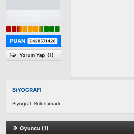
PUAN
7.428571428
Yorum Yap
(1)
BiYOGRAFİ
Biyografi Bulunamadı
Oyuncu (1)