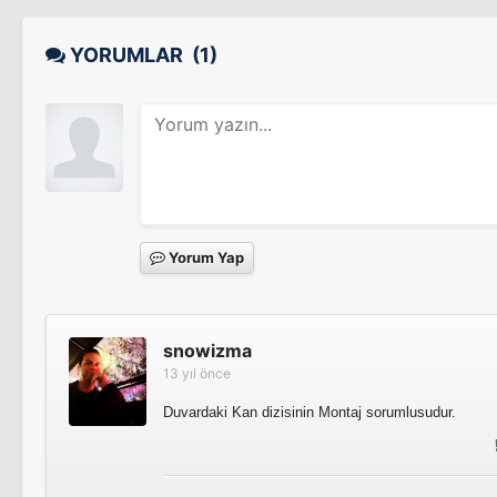
Güneşli Bataklık
Sinema Filmi
YORUMLAR
(1)
Sütü Bozuk
Sinema Filmi
Yorum Yap
Uygunsuzlar
Sinema Filmi
snowizma
13 yıl önce
Gaddar
Duvardaki Kan dizisinin Montaj sorumlusudur.