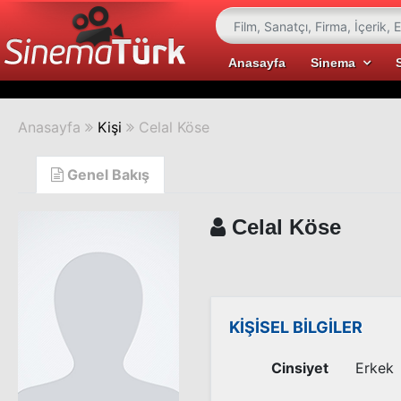
Anasayfa
Sinema
Anasayfa
Kişi
Celal Köse
Genel Bakış
Celal Köse
KİŞİSEL BİLGİLER
Cinsiyet
Erkek