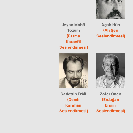
Jeyan Mahfi
Agah Hün
Tözüm
(Ali Şen
(Fatma
Seslendirmesi)
Karanfil
Seslendirmesi)
Sadettin Erbil
Zafer Önen
(Demir
(Erdoğan
Karahan
Engin
Seslendirmesi)
Seslendirmesi)