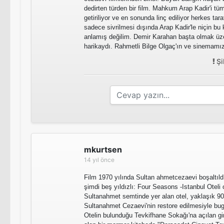
dedirten türden bir film. Mahkum Arap Kadir'i t
getiriliyor ve en sonunda linç ediliyor herkes ta
sadece sivrilmesi dışında Arap Kadir'le niçin bu 
anlamış değilim. Demir Karahan başta olmak üz
harikaydı. Rahmetli Bilge Olgaç'ın ve sinemamızı
Şi
mkurtsen
14 yıl önce
Film 1970 yılında Sultan ahmetcezaevi boşaltıld
şimdi beş yıldızlı: Four Seasons -Istanbul Oteli 
Sultanahmet semtinde yer alan otel, yaklaşık 90 
Sultanahmet Cezaevi'nin restore edilmesiyle b
Otelin bulunduğu Tevkifhane Sokağı'na açılan gi