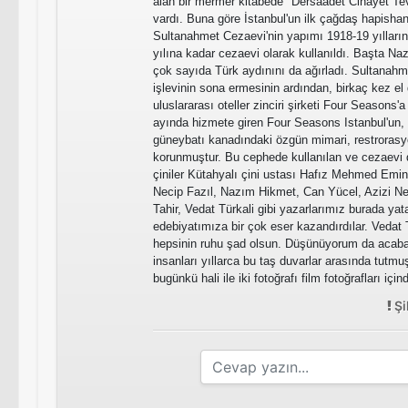
alan bir mermer kitabede "Dersaadet Cinayet Tev
vardı. Buna göre İstanbul'un ilk çağdaş hapishan
Sultanahmet Cezaevi'nin yapımı 1918-19 yıllarına
yılına kadar cezaevi olarak kullanıldı. Başta N
çok sayıda Türk aydınını da ağırladı. Sultanahm
işlevinin sona ermesinin ardından, birkaç kez el 
uluslararası oteller zinciri şirketi Four Seasons'a
ayında hizmete giren Four Seasons Istanbul'un
güneybatı kanadındaki özgün mimari, restrorasyo
korunmuştur. Bu cephede kullanılan ve cezaev
çiniler Kütahyalı çini ustası Hafız Mehmed Emin 
Necip Fazıl, Nazım Hikmet, Can Yücel, Azizi N
Tahir, Vedat Türkali gibi yazarlarımız burada yat
edebiyatımıza bir çok eser kazandırdılar. Vedat 
hepsinin ruhu şad olsun. Düşünüyorum da acaba
insanları yıllarca bu taş duvarlar arasında tutmuş
bugünkü hali ile iki fotoğrafı film fotoğrafları içi
Şi