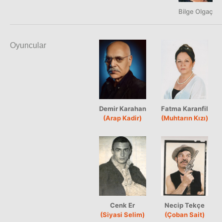
Bilge Olgaç
Oyuncular
Demir Karahan
Fatma Karanfil
(Arap Kadir)
(Muhtarın Kızı)
Cenk Er
Necip Tekçe
(Siyasi Selim)
(Çoban Sait)