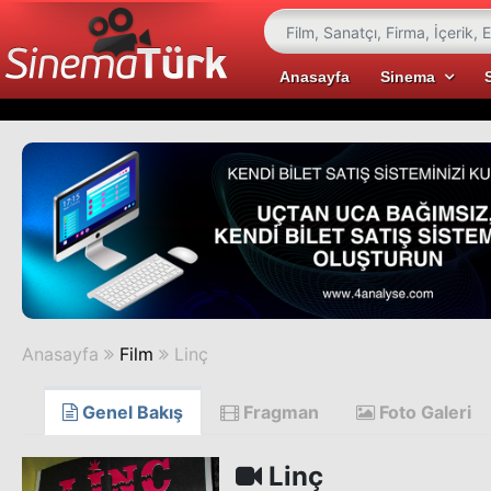
Anasayfa
Sinema
Anasayfa
Film
Linç
Genel Bakış
Fragman
Foto Galeri
Linç