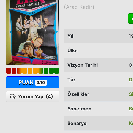
(Arap Kadir)
Yıl
1
Ülke
Vizyon Tarihi
0
Tür
D
PUAN
9.10
Özellikler
S
Yorum Yap
(4)
Yönetmen
B
Senaryo
K