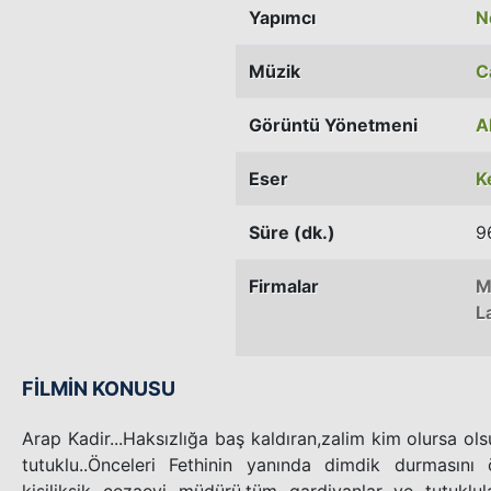
Yapımcı
N
Müzik
C
Görüntü Yönetmeni
A
Eser
K
Süre (dk.)
9
Firmalar
M
L
FİLMİN KONUSU
Arap Kadir...Haksızlığa baş kaldıran,zalim kim olursa o
tutuklu..Önceleri Fethinin yanında dimdik durmasını
kişiliksik cezaevi müdürü,tüm gardiyanlar ve tutuklu