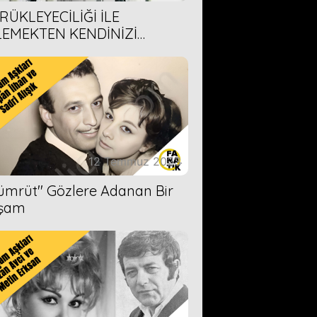
RÜKLEYECİLİĞİ İLE
LEMEKTEN KENDİNİZİ
AMAYACAĞINIZ 6 ANİME DİZİ
ERİMİZ
12 Temmuz 2023
Zümrüt'' Gözlere Adanan Bir
şam