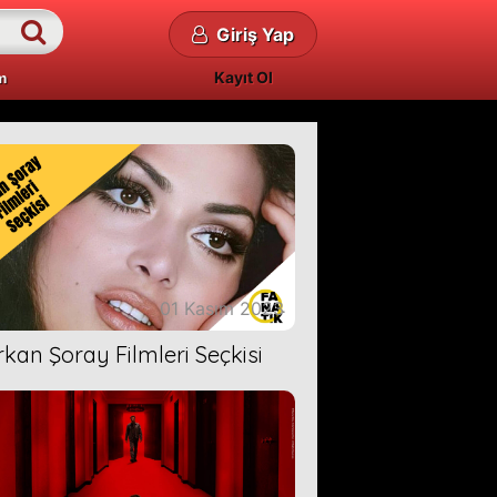
Giriş Yap
Kayıt Ol
m
01 Kasım 2023
rkan Şoray Filmleri Seçkisi