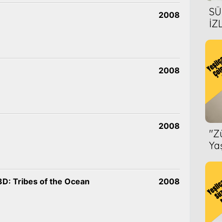
SÜ
2008
İZ
AL
ÖN
2008
2008
''
Ya
D: Tribes of the Ocean
2008