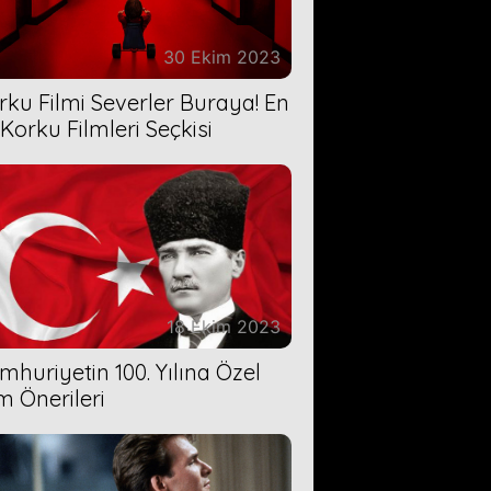
30 Ekim 2023
rku Filmi Severler Buraya! En
 Korku Filmleri Seçkisi
18 Ekim 2023
mhuriyetin 100. Yılına Özel
lm Önerileri