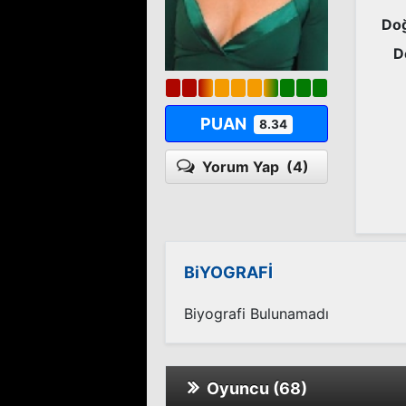
Doğ
D
PUAN
8.34
Yorum Yap
(4)
BiYOGRAFİ
Biyografi Bulunamadı
Oyuncu (68)