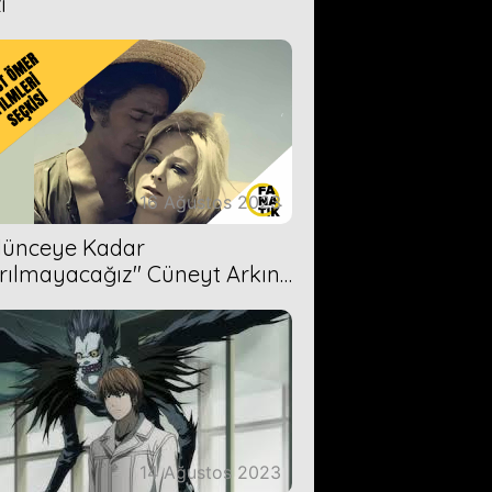
i
16 Ağustos 2023
Ölünceye Kadar
rılmayacağız'' Cüneyt Arkın-
ül Işıl
14 Ağustos 2023