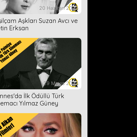
20 Haziran 2023
şilçam Aşkları Suzan Avcı ve
tin Erksan
29 Mayıs 2023
nnes'da İlk Ödüllü Türk
nemacı Yılmaz Güney