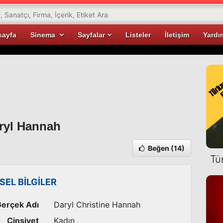
sayfa
Sinema
Sayfalar
Listeler
İletişim
Yardı
ryl Hannah
Beğen
(14)
Tü
İSEL BİLGİLER
erçek Adı
Daryl Christine Hannah
Cinsiyet
Kadın