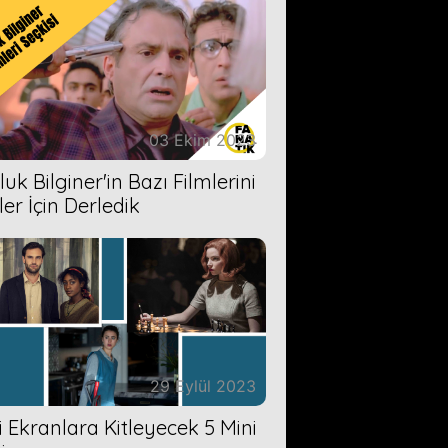
03 Ekim 2023
uk Bilginer'in Bazı Filmlerini
ler İçin Derledik
29 Eylül 2023
zi Ekranlara Kitleyecek 5 Mini