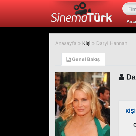
Ana
Anasayfa
Kişi
Daryl Hannah
Genel Bakış
Da
KİŞ
G