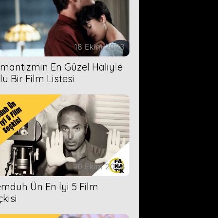
18 Ekim 2023
mantizmin En Güzel Haliyle
u Bir Film Listesi
10 Ekim 2023
mduh Ün En İyi 5 Film
çkisi