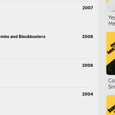
2007
Ye
Me
Bombs and Blockbusters
2006
2006
Ca
Si
2004