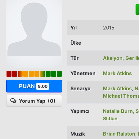
Yıl
2015
Ülke
Tür
Aksiyon
,
Geril
Yönetmen
Mark Atkins
PUAN
9.00
Senaryo
Mark Atkins
,
N
Michael Thomas
Yorum Yap
(0)
Yapımcı
Natalie Burn
,
S
Slifkin
Müzik
Brian Ralston
,