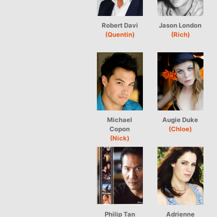
Robert Davi
Jason London
(Quentin)
(Rich)
Michael
Augie Duke
Copon
(Chloe)
(Nick)
Philip Tan
Adrienne