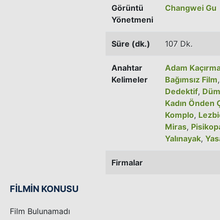
Görüntü
Changwei Gu
Yönetmeni
Süre (dk.)
107 Dk.
Anahtar
Adam Kaçırm
Kelimeler
Bağımsız Film
Dedektif
,
Düm
Kadın Önden Ç
Komplo
,
Lezb
Miras
,
Pisikop
Yalınayak
,
Yas
Firmalar
FİLMİN KONUSU
Film Bulunamadı