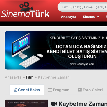
Anasayfa
Sinema
Anasayfa
Film
Kaybetme Zamanı
Genel Bakış
Fragman
Foto Galeri
Kaybetme Zaman