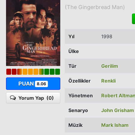
(The Gingerbread Man)
Yıl
1998
Ülke
Tür
Gerilim
Özellikler
Renkli
PUAN
8.06
Yönetmen
Robert Altma
Yorum Yap
(0)
Senaryo
John Grisham
Müzik
Mark Isham