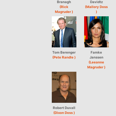
Branagh
Davidtz
(Rick
(Mallory Doss
Magruder )
)
Tom Berenger
Famke
(Pete Randle )
Janssen
(Leeanne
Magruder )
Robert Duvall
(Dixon Doss )