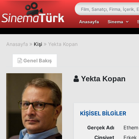
Anasayfa
Sinema
Anasayfa
Kişi
Yekta Kopan
Genel Bakış
Yekta Kopan
KİŞİSEL BİLGİLER
Gerçek Adı
Ethem
Cinsiyet
Erkek