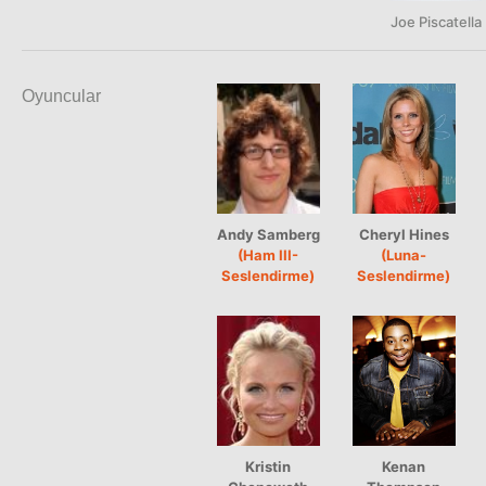
Joe Piscatella
Oyuncular
Andy Samberg
Cheryl Hines
(Ham III-
(Luna-
Seslendirme)
Seslendirme)
Kristin
Kenan