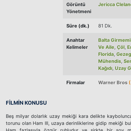
Görüntü
Jericca Clelan
Yönetmeni
Süre (dk.)
81 Dk.
Anahtar
Balta Girmem
Kelimeler
Ve Aile
,
Çöl
,
E
Florida
,
Geze
Mühendis
,
Se
Kağıdı
,
Uzay G
Firmalar
Warner Bros
(
FİLMİN KONUSU
Beş milyar dolarlık uzay mekiği kara delikte kaybolun
torunu olan Ham III, uzaya derinliklerine gidip mekiği bu
Ham fazlasıyla özgür ruhludur ve sirkte bir şov 