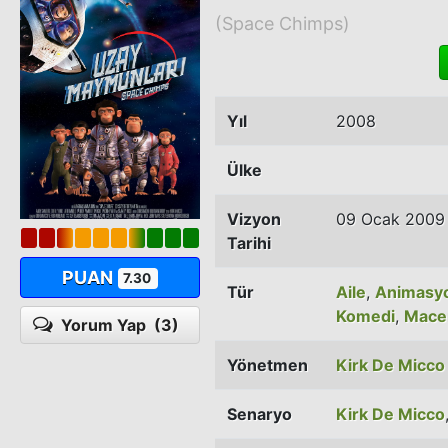
(Space Chimps)
Yıl
2008
Ülke
Vizyon
09 Ocak 2009
Tarihi
PUAN
7.30
Tür
Aile
,
Animasy
Komedi
,
Mace
Yorum Yap
(3)
Yönetmen
Kirk De Micco
Senaryo
Kirk De Micco