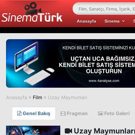
Anasayfa
Sinema
Anasayfa
Film
Uzay Maymunları
Genel Bakış
Fragman
Foto Galeri
Uzay Maymunlar