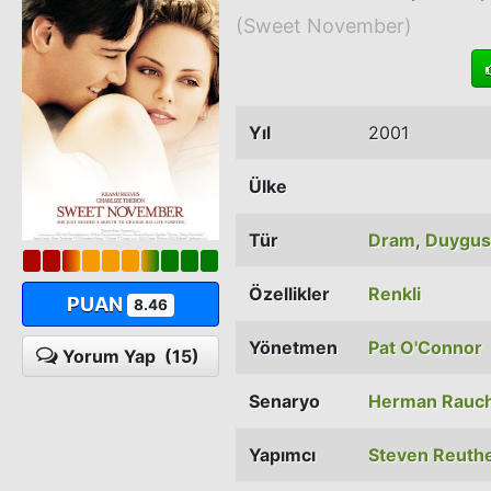
(Sweet November)
Yıl
2001
Ülke
Tür
Dram
,
Duygus
Özellikler
Renkli
PUAN
8.46
Yönetmen
Pat O'Connor
Yorum Yap
(15)
Senaryo
Herman Rauc
Yapımcı
Steven Reuth