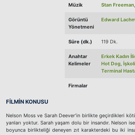
Müzik
Stan Freeman
Görüntü
Edward Lach
Yönetmeni
Süre (dk.)
119 Dk.
Anahtar
Erkek Kadın İli
Kelimeler
Hot Dog
,
İşkol
Terminal Hasta
Firmalar
FİLMİN KONUSU
Nelson Moss ve Sarah Deever'in birlikte geçirdikleri kötü
yanları yoktur. Sarah yaşam dolu bir insandır. Nelson ise 
boyunca birlikteliği deneyen zıt karakterdeki bu iki in