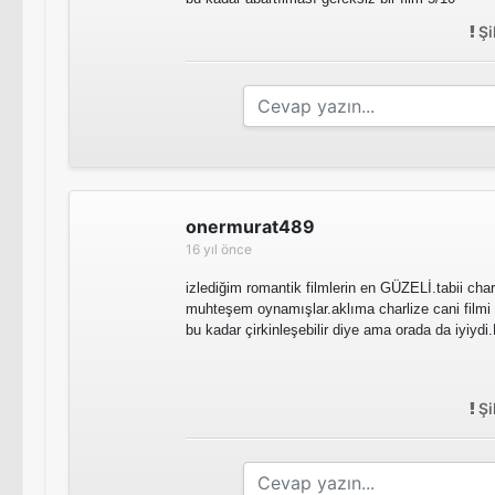
Şi
onermurat489
16 yıl önce
izlediğim romantik filmlerin en GÜZELİ.tabii cha
muhteşem oynamışlar.aklıma charlize cani filmi 
bu kadar çirkinleşebilir diye ama orada da iyiyd
Şi