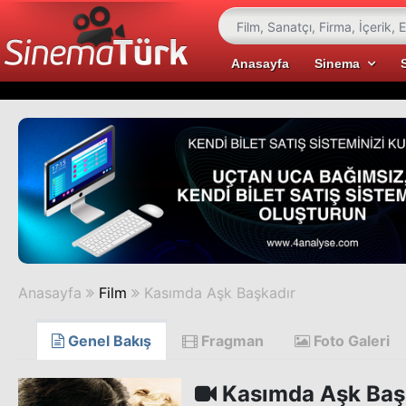
Anasayfa
Sinema
Anasayfa
Film
Kasımda Aşk Başkadır
Genel Bakış
Fragman
Foto Galeri
Kasımda Aşk Baş