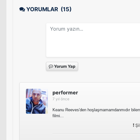
YORUMLAR
(15)
Yorum Yap
performer
7 yıl önce
Keanu Reeves'den hoşlaşmamamdanmıdır bile
filmi...
Şi