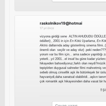
raskolnikov19@hotmai
17 yıl önce
vizyona girdiği sene ALTIN AHUDUDU ÖDÜLLER
ödülleri) , 2001 in için
En Kötü Uyarlama
,
En Köt
Aktris
dallarında aday gösterilmiş sinema filmi..(
önemli olan seçilir ve aday olur) .peki neden?
yorum var bu film için... ama sadece yapıldığı 
yeterli...yıl 2001...el insaf bu güne kadar yüzler
hikayeden bahsediyoruz,farklı olan neydi?müzik 
tepiştirlen duygusal sahneler filmi mahvetmiş v
sebeb olmuş.cinsellik aşk ile bütünleşek bir üsl
hayvaniydi,daha sanatsal olabiliridi...aşkın tanı
çok romantik aşk hikayesinden daha vasat bir h
Şi