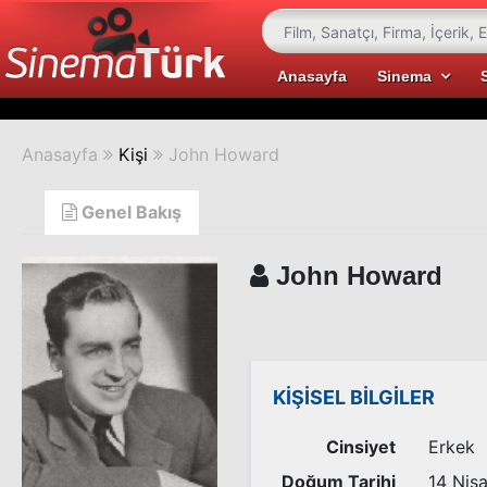
Anasayfa
Sinema
Anasayfa
Kişi
John Howard
Genel Bakış
John Howard
KİŞİSEL BİLGİLER
Cinsiyet
Erkek
Doğum Tarihi
14 Nis