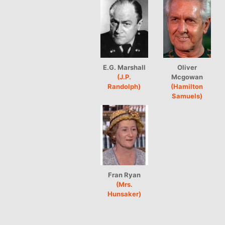
E.G. Marshall
Oliver
(J.P.
Mcgowan
Randolph)
(Hamilton
Samuels)
Fran Ryan
(Mrs.
Hunsaker)