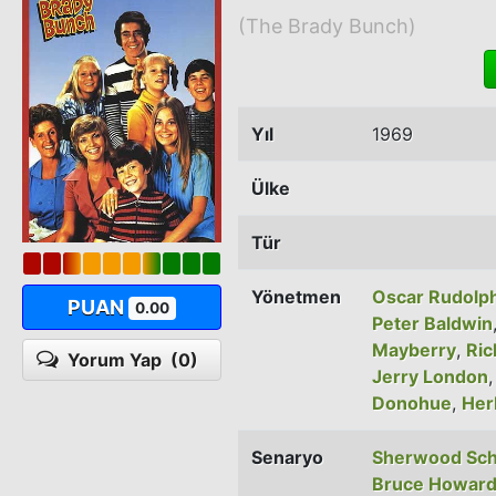
(The Brady Bunch)
Yıl
1969
Ülke
Tür
Yönetmen
Oscar Rudolp
PUAN
0.00
Peter Baldwin
Mayberry
,
Ric
Yorum Yap
(0)
Jerry London
Donohue
,
Her
Senaryo
Sherwood Sc
Bruce Howar