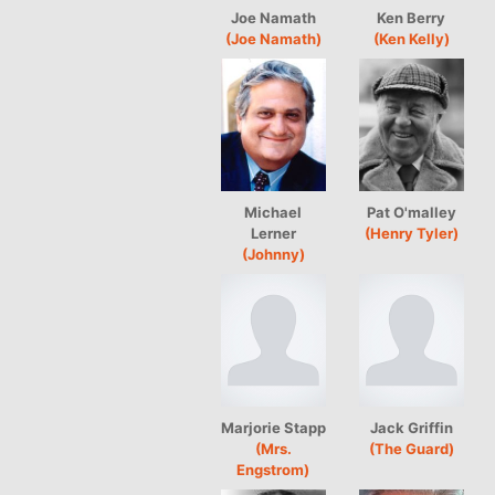
Joe Namath
Ken Berry
(Joe Namath)
(Ken Kelly)
Michael
Pat O'malley
Lerner
(Henry Tyler)
(Johnny)
Marjorie Stapp
Jack Griffin
(Mrs.
(The Guard)
Engstrom)