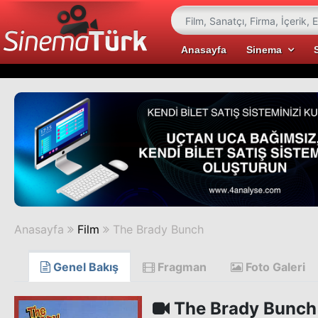
Anasayfa
Sinema
Anasayfa
Film
The Brady Bunch
Genel Bakış
Fragman
Foto Galeri
The Brady Bunch