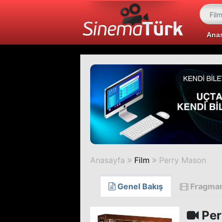
Ana
Anasayfa
Film
Perry Mason
Genel Bakış
Fragma
Per