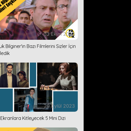
03 Ekim 2023
k Bilginer'in Bazı Filmlerini Sizler İçin
ledik
29 Eylül 2023
i Ekranlara Kitleyecek 5 Mini Dizi