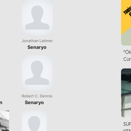
Jonathan Latimer
Senaryo
''Ö
Cün
Robert C. Dennis
n
Senaryo
SÜR