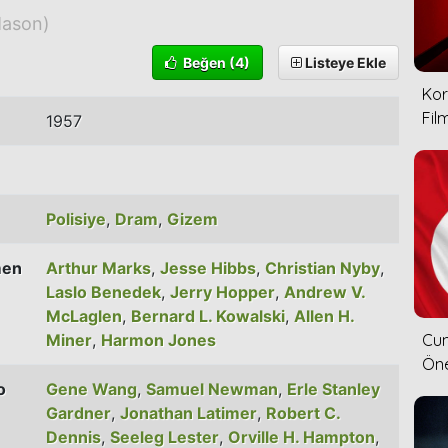
Mason)
Beğen
(4)
Listeye Ekle
Kor
Film
1957
Polisiye
,
Dram
,
Gizem
men
Arthur Marks
,
Jesse Hibbs
,
Christian Nyby
,
Laslo Benedek
,
Jerry Hopper
,
Andrew V.
McLaglen
,
Bernard L. Kowalski
,
Allen H.
Miner
,
Harmon Jones
Cum
Öne
o
Gene Wang
,
Samuel Newman
,
Erle Stanley
Gardner
,
Jonathan Latimer
,
Robert C.
Dennis
,
Seeleg Lester
,
Orville H. Hampton
,