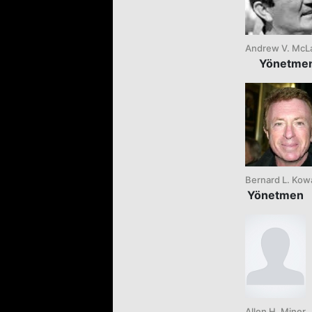
Andrew V. McL
Yönetme
Bernard L. Kowa
Yönetmen
Allen H. Miner