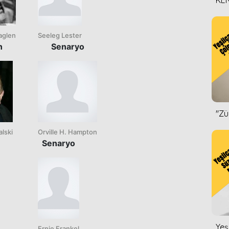
KEN
DİZ
aglen
Seeleg Lester
n
Senaryo
''Z
lski
Orville H. Hampton
Senaryo
Yeş
Ernie Frankel