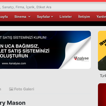
sayfa
Sinema
Sayfalar
Listeler
İletişim
Yardı
Tür
n
Foto Galeri
ry Mason