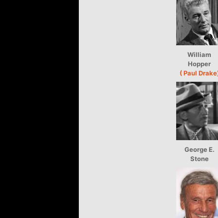
William
Hopper
( Paul Drake
George E.
Stone