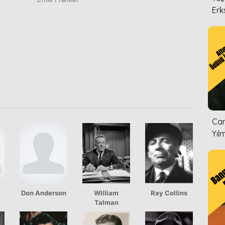
Erk
Can
Yıl
Don Anderson
William
Ray Collins
Talman