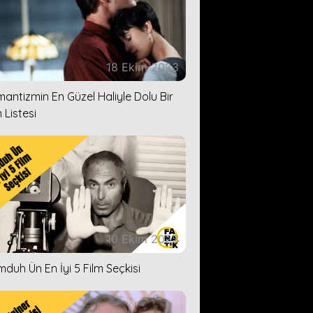
18 Ekim 2023
antizmin En Güzel Haliyle Dolu Bir
 Listesi
10 Ekim 2023
duh Ün En İyi 5 Film Seçkisi