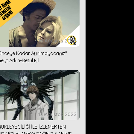
16 Ağustos 2023
lünceye Kadar Ayrılmayacağız''
eyt Arkın-Betül Işıl
14 Ağustos 2023
ÜKLEYECİLİĞİ İLE İZLEMEKTEN