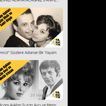
DİNİZİ ALAMAYACAĞINIZ 6 ANİME
İ ÖNERİMİZ
12 Temmuz 2023
ümrüt'' Gözlere Adanan Bir Yaşam
20 Haziran 2023
ilçam Aşkları Suzan Avcı ve Metin