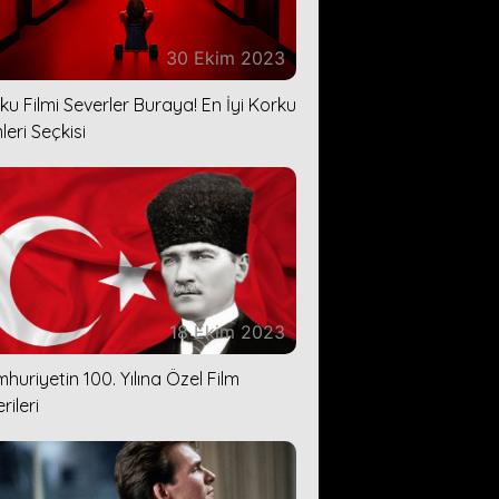
30 Ekim 2023
ku Filmi Severler Buraya! En İyi Korku
leri Seçkisi
18 Ekim 2023
huriyetin 100. Yılına Özel Film
rileri