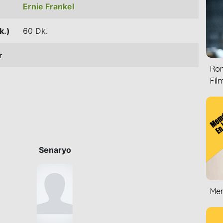
Ernie Frankel
k.)
60 Dk.
r
Rom
Film
Senaryo
Mem