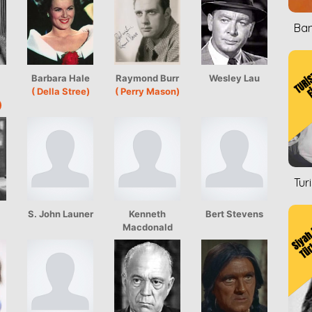
Ban
Barbara Hale
Raymond Burr
Wesley Lau
( Della Stree)
( Perry Mason)
)
Tur
S. John Launer
Kenneth
Bert Stevens
Macdonald