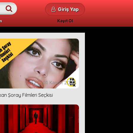
Giriş Yap
Kayıt Ol
m
01 Kasım 2023
kan Şoray Filmleri Seçkisi