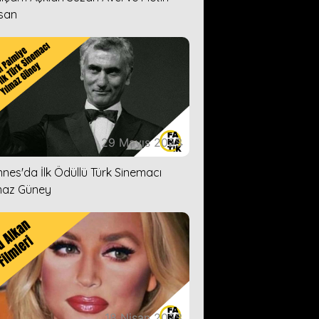
san
29 Mayıs 2023
nes'da İlk Ödüllü Türk Sinemacı
maz Güney
18 Nisan 2023