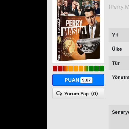
(Perry 
Yıl
Ülke
Tür
Yönet
PUAN
9.67
Yorum Yap
(0)
Senary